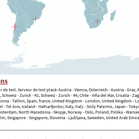
ons
 de test. Serveur de test placé: Austria - Vienna, Österreich - Austria - Graz, 
chweiz - Zurich - #2, Schweiz - Zurich - #4, Chile - Viña del Mar, Croatia - Z
onia - Tallinn, Spain, france, United Kingdom - London, United Kingdom - L
Tel Aviv, Iceland - Hafnarfjordur, Italy, Italy - Sicily Palermo, Japan - Tokyo, 
Amsterdam, North Macedonia - Skopje, Norway - Oslo, Poland, Polska - Warsaw 
lm, Singapore - Singapore, Slovenia - Ljubljana, Sweeden, United Arab Emirat