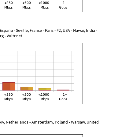
paña - Seville, France - Paris - #2, USA - Hawai, India -
 - Vultr.net.
 Aviv, Netherlands - Amsterdam, Poland - Warsaw, United