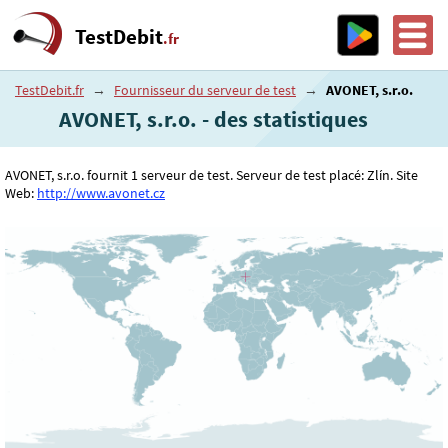
TestDebit
.fr
TestDebit.fr
→
Fournisseur du serveur de test
→
AVONET, s.r.o.
AVONET, s.r.o. - des statistiques
AVONET, s.r.o. fournit 1 serveur de test. Serveur de test placé: Zlín. Site
Web:
http://www.avonet.cz