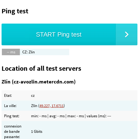
Ping test
START Ping test
-- ms
CZ: Zlin
Location of all test servers
Zlín (cz-avozlin.metercdn.com)
Etat:
cz
La ville:
Zlín (
49.227, 17.6711
)
Ping test:
min:
- ms
| avg:
- ms
| max:
- ms
| values (ms):
---
connexion
de bande
1 Gbits
passante: