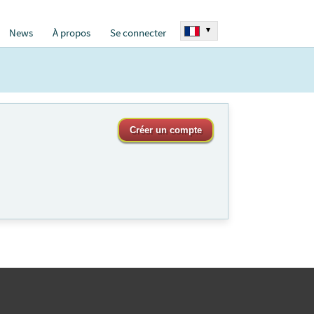
▾
News
À propos
Se connecter
Créer un compte