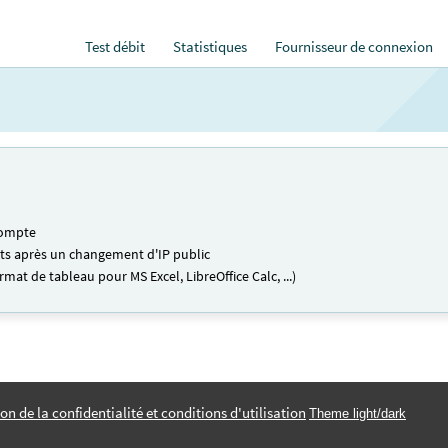
Test débit
Statistiques
Fournisseur de connexion
 compte
ests après un changement d'IP public
mat de tableau pour MS Excel, LibreOffice Calc, ...)
on de la confidentialité et conditions d'utilisation
Theme light/dark