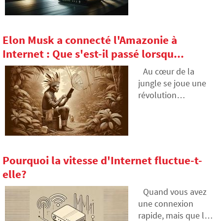
imaginer la vie
aujourd'hui. Mais
savez-vous
Elon Musk a connecté l'Amazonie à
réellement à quoi ils
Internet : Que s'est-il passé lorsqu...
servent et en quoi ils
diffèrent ? Notre
Au cœur de la
article vous aidera à
jungle se joue une
vous orienter dans
révolution
la jungle des termes
silencieuse. La tribu
techniques comme
Marubo, vivant en
WAN, LAN, DSL ou
harmonie avec la
Wi-Fi. Découvrez
nature depuis des
comment le modem
siècles, a connecté à
Pourquoi la vitesse d'Internet fluctue-t-
connecte votre
Internet grâce à
elle?
maison à Internet et
Starlink d'Elon
comment le routeur
Musk. Les réseaux
Quand vous avez
gère le trafic de
sociaux deviennent
une connexion
données entre vos
une source
rapide, mais que la