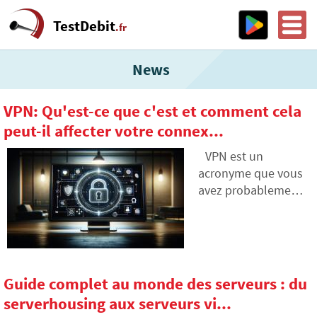
TestDebit
.fr
News
VPN: Qu'est-ce que c'est et comment cela
peut-il affecter votre connex...
VPN est un
acronyme que vous
avez probablement
entendu, mais
savez-vous ce qu'il
cache exactement et
comment il peut
affecter vos activités
Guide complet au monde des serveurs : du
en ligne ? Nous vous
serverhousing aux serveurs vi...
expliquons de