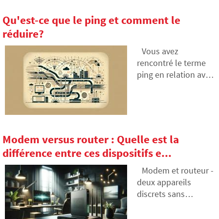
escargot. Si vous
avez besoin d'une
Qu'est-ce que le ping et comment le
connexion vraiment
réduire?
rapide et stable, sur
laquelle vous
Vous avez
pouvez compter à
rencontré le terme
100 % à toute heure
ping en relation avec
du jour et de la nuit,
la vitesse de
pensez à une
connexion Internet
connexion Internet
et vous ne savez pas
sans agrégation.
ce qu'il signifie
concrètement pour
Modem versus router : Quelle est la
vous ? Consultez le
différence entre ces dispositifs e...
résumé des
informations les
Modem et routeur -
plus importantes qui
deux appareils
vous le
discrets sans
présenteront.
lesquels nous ne
pourrions pas