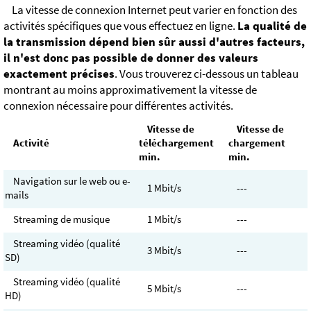
La vitesse de connexion Internet peut varier en fonction des
activités spécifiques que vous effectuez en ligne.
La qualité de
la transmission dépend bien sûr aussi d'autres facteurs,
il n'est donc pas possible de donner des valeurs
exactement précises
. Vous trouverez ci-dessous un tableau
montrant au moins approximativement la vitesse de
connexion nécessaire pour différentes activités.
Vitesse de
Vitesse de
Activité
téléchargement
chargement
min.
min.
Navigation sur le web ou e-
1 Mbit/s
---
mails
Streaming de musique
1 Mbit/s
---
Streaming vidéo (qualité
3 Mbit/s
---
SD)
Streaming vidéo (qualité
5 Mbit/s
---
HD)