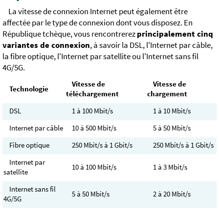
La vitesse de connexion Internet peut également être
affectée par le type de connexion dont vous disposez. En
République tchèque, vous rencontrerez
principalement cinq
variantes de connexion
, à savoir la DSL, l'Internet par câble,
la fibre optique, l'Internet par satellite ou l'Internet sans fil
4G/5G.
Vitesse de
Vitesse de
Technologie
téléchargement
chargement
DSL
1 à 100 Mbit/s
1 à 10 Mbit/s
Internet par câble
10 à 500 Mbit/s
5 à 50 Mbit/s
Fibre optique
250 Mbit/s à 1 Gbit/s
250 Mbit/s à 1 Gbit/s
Internet par
10 à 100 Mbit/s
1 à 3 Mbit/s
satellite
Internet sans fil
5 à 50 Mbit/s
2 à 20 Mbit/s
4G/5G