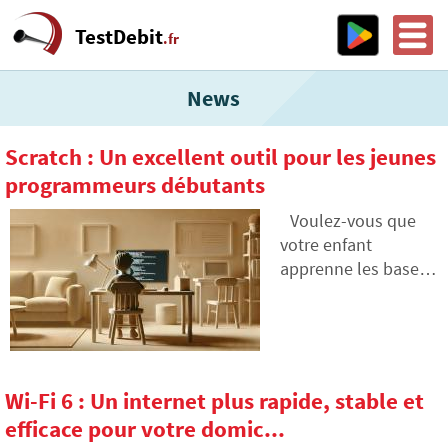
TestDebit
.fr
News
Scratch : Un excellent outil pour les jeunes
programmeurs débutants
Voulez-vous que
votre enfant
apprenne les bases
de la
programmation de
manière ludique et
accessible ? Scratch
est un point de
Wi-Fi 6 : Un internet plus rapide, stable et
départ idéal. Ce
efficace pour votre domic...
langage de