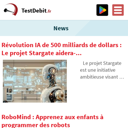
TestDebit
.fr
News
Révolution IA de 500 milliards de dollars :
Le projet Stargate aidera-...
Le projet Stargate
est une initiative
ambitieuse visant à
créer une
infrastructure pour
l'intelligence
artificielle aux États-
Unis. L'objectif est
RoboMind : Apprenez aux enfants à
d'investir 500
programmer des robots
milliards de dollars