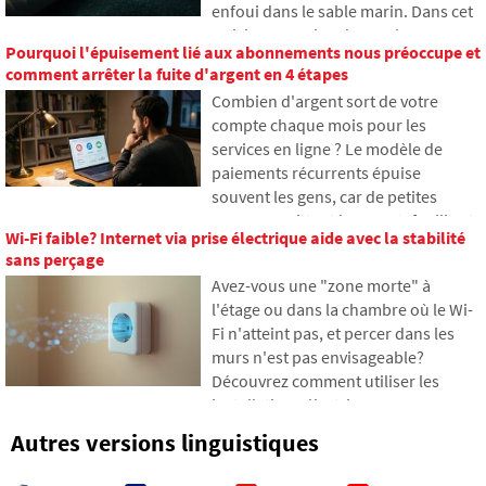
enfoui dans le sable marin. Dans cet
proches peuvent rencontrer des
article, nous aborderons la
problèmes avec les données et
Pourquoi l'épuisement lié aux abonnements nous préoccupe et
technologie des câbles sous-marins.
comment organiser notre empreinte
comment arrêter la fuite d'argent en 4 étapes
Vous apprendrez comment
en ligne dès aujourd'hui.
Combien d'argent sort de votre
fonctionnent les fibres optiques, ce
compte chaque mois pour les
qu'implique leur pose depuis des
services en ligne ? Le modèle de
navires et comment les profondeurs
paiements récurrents épuise
océaniques sont devenues un
souvent les gens, car de petites
champ de bataille géopolitique.
sommes quittent leur portefeuille et
Wi-Fi faible? Internet via prise électrique aide avec la stabilité
s'accumulent finalement en
sans perçage
montants inattendus. Dans le texte,
Avez-vous une "zone morte" à
nous nous appuierons sur des
l'étage ou dans la chambre où le Wi-
données récentes de 2026, nous
Fi n'atteint pas, et percer dans les
montrerons la différence abyssale
murs n'est pas envisageable?
entre nos estimations et la réalité, et
Découvrez comment utiliser les
nous proposerons quatre étapes
installations électriques que vous
concrètes pour mieux contrôler vos
avez déjà dans les murs pour
dépenses.
Autres versions linguistiques
transmettre Internet via le réseau
électrique. Dans l'article, nous vous