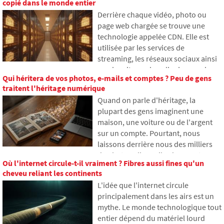
copié dans le monde entier
comment les grands modèles de
Derrière chaque vidéo, photo ou
langage fonctionnent, pourquoi ils
page web chargée se trouve une
génèrent parfois des réponses
technologie appelée CDN. Elle est
fausses et comment les
utilisée par les services de
développeurs tentent
streaming, les réseaux sociaux ainsi
progressivement de limiter ce
que les sites web ordinaires, mais
problème.
Qui héritera de vos photos, e-mails et comptes ? Peu de gens
beaucoup n'en ont jamais entendu
traitent l'héritage numérique
parler. Dans cet article, nous
Quand on parle d'héritage, la
expliquerons ce que signifie cet
plupart des gens imaginent une
acronyme, comment il fonctionne,
maison, une voiture ou de l'argent
pourquoi le contenu Internet est
sur un compte. Pourtant, nous
stocké à différents endroits dans le
laissons derrière nous des milliers
monde et pourquoi Internet ne peut
de photos, d'e-mails, de comptes sur
guère s'en passer aujourd'hui.
Où l'internet circule-t-il vraiment ? Fibres aussi fines qu'un
les réseaux sociaux ou des données
cheveu reliant les continents
stockées dans le cloud. Que
L'idée que l'internet circule
deviennent-ils après la mort et qui y
principalement dans les airs est un
aura accès ? Dans cet article, nous
mythe. Le monde technologique tout
examinons comment fonctionne
entier dépend du matériel lourd
l'héritage numérique, pourquoi les