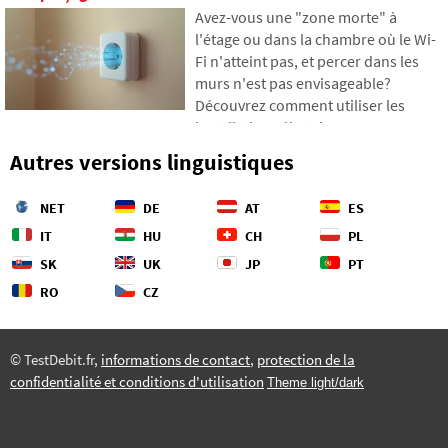
montants inattendus. Dans le texte,
Avez-vous une "zone morte" à
nous nous appuierons sur des
l'étage ou dans la chambre où le Wi-
données récentes de 2026, nous
Fi n'atteint pas, et percer dans les
montrerons la différence abyssale
murs n'est pas envisageable?
entre nos estimations et la réalité, et
Découvrez comment utiliser les
nous proposerons quatre étapes
installations électriques que vous
concrètes pour mieux contrôler vos
avez déjà dans les murs pour
dépenses.
Autres versions linguistiques
transmettre Internet via le réseau
électrique. Dans l'article, nous vous
NET
DE
AT
ES
montrons comment fonctionne un
adaptateur CPL moderne, pourquoi
IT
HU
CH
PL
il peut gérer le streaming 4K et les
SK
UK
JP
PT
jeux, et à quoi faire attention avec les
RO
CZ
anciennes installations en
aluminium.
© TestDebit.fr,
informations de contact
,
protection de la
confidentialité et conditions d'utilisation
Theme light/dark