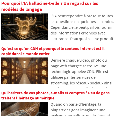
Pourquoi l'IA hallucine-t-elle ? Un regard sur les
modèles de langage
L'IA peut répondre à presque toutes
les questions en quelques secondes.
Cependant, elle peut parfois fournir
des informations erronées avec
assurance. Pourquoi cela se produit-
il et que sont les hallucinations d'IA ?
Qu'est-ce qu'un CDN et pourquoi le contenu Internet est-il
Dans cet article, nous expliquons
copié dans le monde entier
comment les grands modèles de
Derrière chaque vidéo, photo ou
langage fonctionnent, pourquoi ils
page web chargée se trouve une
génèrent parfois des réponses
technologie appelée CDN. Elle est
fausses et comment les
utilisée par les services de
développeurs tentent
streaming, les réseaux sociaux ainsi
progressivement de limiter ce
que les sites web ordinaires, mais
problème.
Qui héritera de vos photos, e-mails et comptes ? Peu de gens
beaucoup n'en ont jamais entendu
traitent l'héritage numérique
parler. Dans cet article, nous
Quand on parle d'héritage, la
expliquerons ce que signifie cet
plupart des gens imaginent une
acronyme, comment il fonctionne,
maison, une voiture ou de l'argent