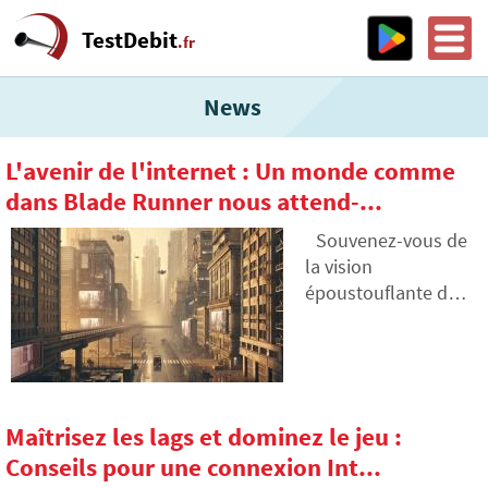
TestDebit
.fr
News
L'avenir de l'internet : Un monde comme
dans Blade Runner nous attend-...
Souvenez-vous de
la vision
époustouflante du
futur dans le film
Blade Runner – des
publicités
holographiques, le
cyberespace et les
Maîtrisez les lags et dominez le jeu :
réseaux
Conseils pour une connexion Int...
omniprésents. Cette