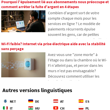
Pourquoi l'épuisement lié aux abonnements nous préoccupe et
technologie des câbles sous-marins.
comment organiser notre empreinte
comment arrêter la fuite d'argent en 4 étapes
Vous apprendrez comment
en ligne dès aujourd'hui.
Combien d'argent sort de votre
fonctionnent les fibres optiques, ce
compte chaque mois pour les
qu'implique leur pose depuis des
services en ligne ? Le modèle de
navires et comment les profondeurs
paiements récurrents épuise
océaniques sont devenues un
souvent les gens, car de petites
champ de bataille géopolitique.
sommes quittent leur portefeuille et
Wi-Fi faible? Internet via prise électrique aide avec la stabilité
s'accumulent finalement en
sans perçage
montants inattendus. Dans le texte,
Avez-vous une "zone morte" à
nous nous appuierons sur des
l'étage ou dans la chambre où le Wi-
données récentes de 2026, nous
Fi n'atteint pas, et percer dans les
montrerons la différence abyssale
murs n'est pas envisageable?
entre nos estimations et la réalité, et
Découvrez comment utiliser les
nous proposerons quatre étapes
installations électriques que vous
concrètes pour mieux contrôler vos
avez déjà dans les murs pour
dépenses.
Autres versions linguistiques
transmettre Internet via le réseau
électrique. Dans l'article, nous vous
NET
DE
AT
ES
montrons comment fonctionne un
adaptateur CPL moderne, pourquoi
IT
HU
CH
PL