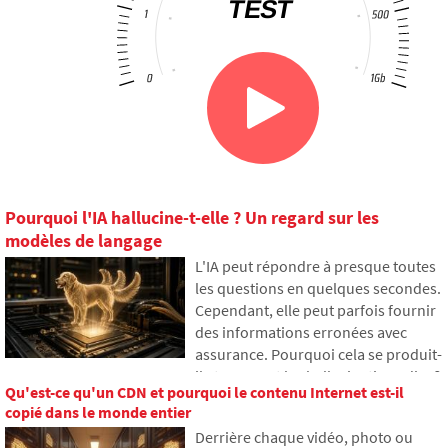
Pourquoi l'IA hallucine-t-elle ? Un regard sur les
modèles de langage
L'IA peut répondre à presque toutes
les questions en quelques secondes.
Cependant, elle peut parfois fournir
des informations erronées avec
assurance. Pourquoi cela se produit-
il et que sont les hallucinations d'IA ?
Qu'est-ce qu'un CDN et pourquoi le contenu Internet est-il
Dans cet article, nous expliquons
copié dans le monde entier
comment les grands modèles de
Derrière chaque vidéo, photo ou
langage fonctionnent, pourquoi ils