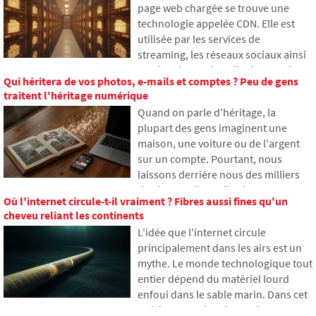
page web chargée se trouve une
génèrent parfois des réponses
technologie appelée CDN. Elle est
fausses et comment les
utilisée par les services de
développeurs tentent
streaming, les réseaux sociaux ainsi
progressivement de limiter ce
que les sites web ordinaires, mais
problème.
Qui héritera de vos photos, e-mails et comptes ? Peu de gens
beaucoup n'en ont jamais entendu
traitent l'héritage numérique
parler. Dans cet article, nous
Quand on parle d'héritage, la
expliquerons ce que signifie cet
plupart des gens imaginent une
acronyme, comment il fonctionne,
maison, une voiture ou de l'argent
pourquoi le contenu Internet est
sur un compte. Pourtant, nous
stocké à différents endroits dans le
laissons derrière nous des milliers
monde et pourquoi Internet ne peut
de photos, d'e-mails, de comptes sur
guère s'en passer aujourd'hui.
Où l'internet circule-t-il vraiment ? Fibres aussi fines qu'un
les réseaux sociaux ou des données
cheveu reliant les continents
stockées dans le cloud. Que
L'idée que l'internet circule
deviennent-ils après la mort et qui y
principalement dans les airs est un
aura accès ? Dans cet article, nous
mythe. Le monde technologique tout
examinons comment fonctionne
entier dépend du matériel lourd
l'héritage numérique, pourquoi les
enfoui dans le sable marin. Dans cet
proches peuvent rencontrer des
article, nous aborderons la
problèmes avec les données et