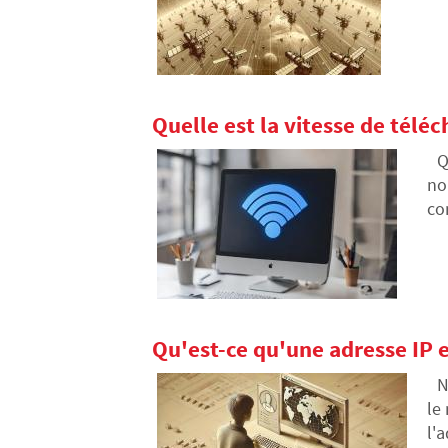
co
Quelle est la vitesse de tél
Q
no
co
de
Qu'est-ce qu'une adresse IP 
N
le
l'