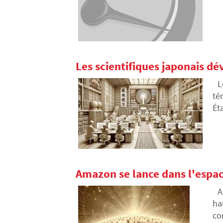
co
Les scientifiques japonais dé
L
té
Ét
un
la
Amazon se lance dans l'espace
A
ha
co