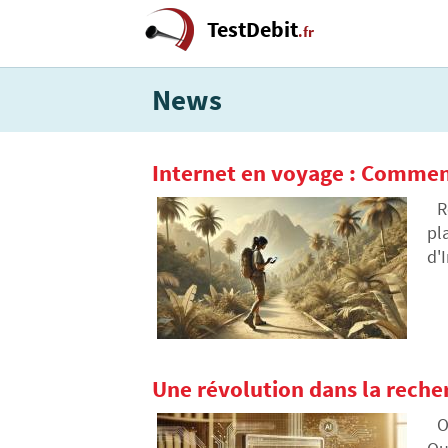
TestDebit
.fr
News
Internet en voyage : Comment
R
pl
d'
no
sp
Une révolution dans la recher
O