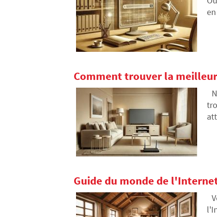
Ou
en
Comment trouver la meilleure 
N
tr
at
Guide du monde de l'Internet 
V
l'