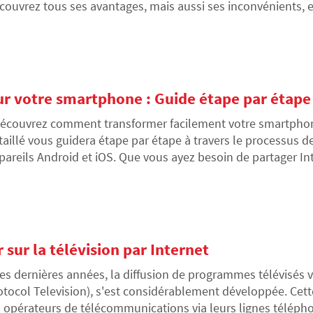
couvrez tous ses avantages, mais aussi ses inconvénients, e
illeure façon de le choisir.
r votre smartphone : Guide étape par étape
écouvrez comment transformer facilement votre smartphone
taillé vous guidera étape par étape à travers le processus d
pareils Android et iOS. Que vous ayez besoin de partager Int
dinateur portable en dehors de votre réseau domestique, c
océder.
 sur la télévision par Internet
es dernières années, la diffusion de programmes télévisés vi
otocol Television), s'est considérablement développée. Cette
s opérateurs de télécommunications via leurs lignes téléph