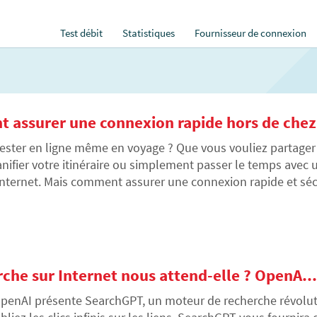
Test débit
Statistiques
Fournisseur de connexion
 assurer une connexion rapide hors de chez.
ester en ligne même en voyage ? Que vous vouliez partager
anifier votre itinéraire ou simplement passer le temps avec
Internet. Mais comment assurer une connexion rapide et séc
us différentes solutions, des données mobiles aux réseaux W
écialisées pour garantir une connexion même en vacances.
che sur Internet nous attend-elle ? OpenA...
penAI présente SearchGPT, un moteur de recherche révolutionn