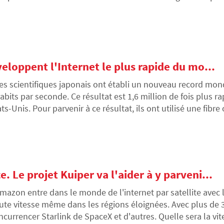
mmencer à regarder la télévision par Internet ?
veloppent l'Internet le plus rapide du mo...
es scientifiques japonais ont établi un nouveau record mond
rabits par seconde. Ce résultat est 1,6 million de fois plus 
ats-Unis. Pour parvenir à ce résultat, ils ont utilisé une fi
e combinaison de différentes technologies. Bien que la vite
boratoire, la recherche pourrait aider au développement ult
. Le projet Kuiper va l'aider à y parveni...
mazon entre dans le monde de l'internet par satellite avec 
ute vitesse même dans les régions éloignées. Avec plus de 3 2
ncurrencer Starlink de SpaceX et d'autres. Quelle sera la v