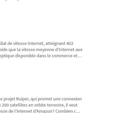
ial de vitesse Internet, atteignant 402
rapide que la vitesse moyenne d'Internet aux
bre optique disponible dans le commerce et
sse ait été atteinte uniquement en
érieur des réseaux optiques.
le projet Kuiper, qui promet une connexion
00 satellites en orbite terrestre, il veut
itesse de l'internet d'Amazon? Combien cela