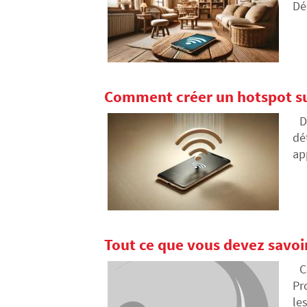
Dé
me
Comment créer un hotspot su
D
dé
ap
or
pr
Tout ce que vous devez savoir
C
Pr
le