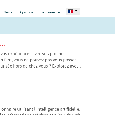
▾
News
À propos
Se connecter
..
 vos expériences avec vos proches,
 un film, vous ne pouvez pas vous passer
urisée hors de chez vous ? Explorez avec
i-Fi publics en passant par des solutions
aire utilisant l'intelligence artificielle.