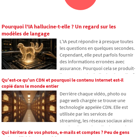
Pourquoi l'IA hallucine-t-elle ? Un regard sur les
modèles de langage
L'IA peut répondre à presque toutes
les questions en quelques secondes.
Cependant, elle peut parfois fournir
des informations erronées avec
assurance. Pourquoi cela se produit-
il et que sont les hallucinations d'IA ?
Qu'est-ce qu'un CDN et pourquoi le contenu Internet est-il
Dans cet article, nous expliquons
copié dans le monde entier
comment les grands modèles de
Derrière chaque vidéo, photo ou
langage fonctionnent, pourquoi ils
page web chargée se trouve une
génèrent parfois des réponses
technologie appelée CDN. Elle est
fausses et comment les
utilisée par les services de
développeurs tentent
streaming, les réseaux sociaux ainsi
progressivement de limiter ce
que les sites web ordinaires, mais
problème.
Qui héritera de vos photos, e-mails et comptes ? Peu de gens
beaucoup n'en ont jamais entendu