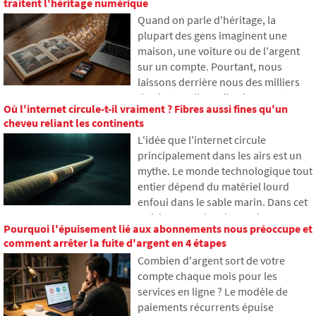
traitent l'héritage numérique
parler. Dans cet article, nous
Quand on parle d'héritage, la
expliquerons ce que signifie cet
plupart des gens imaginent une
acronyme, comment il fonctionne,
maison, une voiture ou de l'argent
pourquoi le contenu Internet est
sur un compte. Pourtant, nous
stocké à différents endroits dans le
laissons derrière nous des milliers
monde et pourquoi Internet ne peut
de photos, d'e-mails, de comptes sur
guère s'en passer aujourd'hui.
Où l'internet circule-t-il vraiment ? Fibres aussi fines qu'un
les réseaux sociaux ou des données
cheveu reliant les continents
stockées dans le cloud. Que
L'idée que l'internet circule
deviennent-ils après la mort et qui y
principalement dans les airs est un
aura accès ? Dans cet article, nous
mythe. Le monde technologique tout
examinons comment fonctionne
entier dépend du matériel lourd
l'héritage numérique, pourquoi les
enfoui dans le sable marin. Dans cet
proches peuvent rencontrer des
article, nous aborderons la
problèmes avec les données et
Pourquoi l'épuisement lié aux abonnements nous préoccupe et
technologie des câbles sous-marins.
comment organiser notre empreinte
comment arrêter la fuite d'argent en 4 étapes
Vous apprendrez comment
en ligne dès aujourd'hui.
Combien d'argent sort de votre
fonctionnent les fibres optiques, ce
compte chaque mois pour les
qu'implique leur pose depuis des
services en ligne ? Le modèle de
navires et comment les profondeurs
paiements récurrents épuise
océaniques sont devenues un