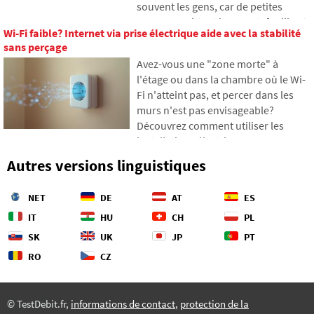
souvent les gens, car de petites
champ de bataille géopolitique.
sommes quittent leur portefeuille et
Wi-Fi faible? Internet via prise électrique aide avec la stabilité
s'accumulent finalement en
sans perçage
montants inattendus. Dans le texte,
Avez-vous une "zone morte" à
nous nous appuierons sur des
l'étage ou dans la chambre où le Wi-
données récentes de 2026, nous
Fi n'atteint pas, et percer dans les
montrerons la différence abyssale
murs n'est pas envisageable?
entre nos estimations et la réalité, et
Découvrez comment utiliser les
nous proposerons quatre étapes
installations électriques que vous
concrètes pour mieux contrôler vos
avez déjà dans les murs pour
dépenses.
Autres versions linguistiques
transmettre Internet via le réseau
électrique. Dans l'article, nous vous
NET
DE
AT
ES
montrons comment fonctionne un
adaptateur CPL moderne, pourquoi
IT
HU
CH
PL
il peut gérer le streaming 4K et les
SK
UK
JP
PT
jeux, et à quoi faire attention avec les
RO
CZ
anciennes installations en
aluminium.
© TestDebit.fr,
informations de contact
,
protection de la