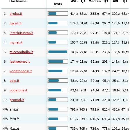
Hostname
AVG
Q1
Median
Q3
AVG
Q1
tests
1.
aruba.it
414
88
282
674
302
65
,2
,25
,9
,9
,2
,97
2.
tiscali.it
174
31
83
265
123
17
,2
,68
,76
,7
,9
,05
3.
interbusiness.it
170
29
92
197
127
8
,4
,26
,11
,8
,7
,72
4.
mynet.it
155
20
72
222
124
11
,7
,56
,48
,2
,3
,88
5.
telecomitalia.it
189
27
69
230
133
10
,5
,60
,11
,5
,5
,19
6.
fastwebnet.it
174
21
62
206
143
9
,0
,82
,38
,7
,6
,64
7.
vodafonedsl.it
120
22
54
137
84
10
,0
,58
,23
,7
,62
,11
8.
eolo.it
78
22
30
95
25
3
,56
,57
,28
,04
,71
,13
9.
vodafone.it
42
9
24
47
10
2
,78
,33
,94
,01
,34
,33
10.
proxad.it
34
4
21
52
12
1
,90
,49
,09
,88
,31
,78
N/A
sns.it
791
763
791
820
480
474
,9
,5
,9
,4
,8
,5
N/A
ictp.it
616
539
616
693
377
359
,5
,5
,5
,4
,9
,3
N/A
itap.it
739
705
739
773
109
94
,6
,7
,6
,5
,2
,86