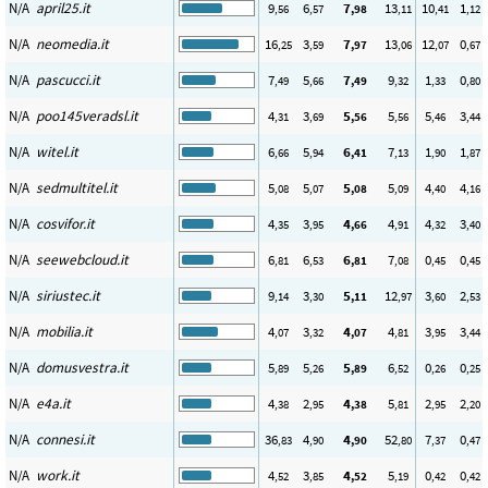
N/A
april25.it
9
6
7
13
10
1
,56
,57
,98
,11
,41
,12
N/A
neomedia.it
16
3
7
13
12
0
,25
,59
,97
,06
,07
,67
N/A
pascucci.it
7
5
7
9
1
0
,49
,66
,49
,32
,33
,80
N/A
poo145veradsl.it
4
3
5
5
5
3
,31
,69
,56
,56
,46
,44
N/A
witel.it
6
5
6
7
1
1
,66
,94
,41
,13
,90
,87
N/A
sedmultitel.it
5
5
5
5
4
4
,08
,07
,08
,09
,40
,16
N/A
cosvifor.it
4
3
4
4
4
3
,35
,95
,66
,91
,32
,40
N/A
seewebcloud.it
6
6
6
7
0
0
,81
,53
,81
,08
,45
,45
N/A
siriustec.it
9
3
5
12
3
2
,14
,30
,11
,97
,60
,53
N/A
mobilia.it
4
3
4
4
3
3
,07
,32
,07
,81
,95
,44
N/A
domusvestra.it
5
5
5
6
0
0
,89
,26
,89
,52
,26
,25
N/A
e4a.it
4
2
4
5
2
2
,38
,95
,38
,81
,95
,20
N/A
connesi.it
36
4
4
52
7
0
,83
,90
,90
,80
,37
,47
N/A
work.it
4
3
4
5
0
0
,52
,85
,52
,19
,42
,42