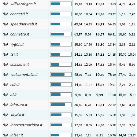
N/A
wifisardegna.it
19
19
19
19
4
4
,63
,43
,63
,83
,73
,73
N/A
connetti.it
18
18
19
20
5
2
,90
,04
,36
,22
,15
,47
N/A
speednetweb.it
49
14
19
54
1
1
,34
,93
,72
,13
,91
,71
N/A
connetta.it
63
9
16
69
38
5
,57
,24
,57
,81
,60
,32
N/A
vygon.it
18
17
18
18
2
2
,30
,76
,30
,84
,39
,12
N/A
tsi.it
14
13
14
14
10
10
,11
,36
,11
,85
,70
,24
N/A
cnasiena.it
14
12
14
16
9
8
,52
,29
,52
,74
,49
,50
N/A
welcomeitalia.it
48
7
10
78
27
3
,89
,38
,86
,19
,40
,01
N/A
cdh.it
14
11
16
19
2
2
,86
,87
,92
,91
,27
,21
N/A
al.it
9
8
9
11
15
15
,99
,99
,99
,00
,82
,67
N/A
infuturo.it
30
6
13
22
7
4
,05
,78
,31
,72
,68
,20
N/A
skydsl.it
15
15
15
16
1
1
,95
,33
,95
,58
,37
,36
N/A
internetmaxidea.it
12
10
13
16
3
3
,92
,05
,90
,78
,26
,06
N/A
infser.it
13
7
8
16
14
13
,41
,61
,51
,76
,04
,97