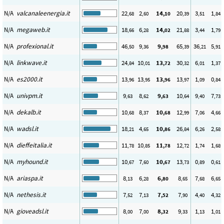
N/A
valcanaleenergia.it
22
2
14
20
3
1
,68
,60
,10
,39
,51
,84
N/A
megaweb.it
18
6
14
21
3
1
,66
,28
,02
,88
,44
,79
N/A
profexional.it
46
9
9
65
36
5
,50
,36
,98
,39
,21
,91
N/A
linkwave.it
24
10
13
30
6
1
,84
,01
,72
,32
,01
,37
N/A
es2000.it
13
13
13
13
1
0
,96
,95
,96
,97
,09
,84
N/A
univpm.it
9
8
9
10
9
7
,63
,62
,63
,64
,40
,73
N/A
dekalb.it
10
8
10
12
7
4
,68
,37
,68
,99
,06
,66
N/A
wadsl.it
18
4
10
26
6
2
,21
,65
,86
,84
,26
,58
N/A
dieffeitalia.it
11
10
11
12
1
1
,78
,85
,78
,72
,74
,68
N/A
myhound.it
10
7
10
13
0
0
,67
,60
,67
,73
,89
,61
N/A
ariaspa.it
8
6
6
8
7
6
,13
,28
,80
,65
,68
,65
N/A
nethesis.it
7
7
7
7
4
4
,52
,13
,52
,90
,40
,32
N/A
gioveadsl.it
8
7
8
9
1
1
,00
,00
,32
,33
,13
,01