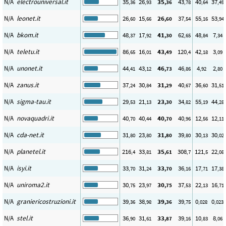
N/A
electrouniversal.it
35
26
35
43
40
37
,36
,93
,36
,78
,64
,49
N/A
leonet.it
26
15
26
37
55
53
,60
,66
,60
,54
,16
,94
N/A
bkom.it
48
17
41
62
48
7
,37
,92
,30
,65
,84
,34
N/A
teletu.it
86
16
43
120
42
3
,65
,01
,49
,4
,18
,09
N/A
unonet.it
44
43
46
46
4
2
,41
,12
,73
,86
,92
,80
N/A
zanus.it
37
30
31
40
36
31
,24
,84
,29
,67
,60
,51
N/A
sigma-tau.it
29
21
23
34
55
44
,53
,13
,30
,82
,19
,28
N/A
novaquadri.it
40
40
40
40
12
12
,70
,44
,70
,96
,56
,11
N/A
cda-net.it
31
23
31
39
30
30
,80
,80
,80
,80
,13
,02
N/A
planetel.it
216
33
35
308
121
22
,4
,81
,61
,7
,5
,08
N/A
isyi.it
33
31
33
36
17
17
,70
,24
,70
,16
,71
,38
N/A
uniroma2.it
30
23
30
37
22
16
,75
,97
,75
,53
,13
,71
N/A
graniericostruzioni.it
39
38
39
39
0
0
,36
,98
,36
,75
,028
,023
N/A
stel.it
36
31
33
39
10
8
,90
,61
,87
,16
,83
,06