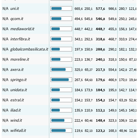
N/A
uni.it
665
250
577
986
280
121
,6
,1
,6
,5
,7
,8
N/A
qcom.it
494
545
546
549
250
245
,5
,8
,8
,8
,2
,8
N/A
mediaworld.it
448
442
448
455
156
147
,7
,2
,7
,3
,3
,6
N/A
interfibra.it
343
292
318
468
310
274
,1
,5
,6
,7
,9
,4
N/A
globalcombasilicata.it
197
150
288
290
182
132
,9
,9
,6
,2
,1
,3
N/A
moreline.it
223
136
240
318
150
87
,3
,7
,1
,3
,6
,13
N/A
axera.it
325
65
217
554
142
27
,0
,27
,5
,8
,8
,49
N/A
springo.it
267
64
179
466
170
19
,5
,63
,6
,9
,0
,54
N/A
unidata.it
184
173
184
195
142
114
,5
,9
,5
,0
,7
,7
N/A
estral.it
154
153
154
154
63
52
,2
,7
,2
,7
,29
,50
N/A
iliad.it
135
110
112
149
145
140
,9
,9
,1
,0
,3
,1
N/A
wind.it
222
60
148
323
106
12
,4
,46
,4
,3
,9
,65
N/A
wifi4all.it
119
82
123
168
48
12
,6
,13
,2
,3
,96
,56