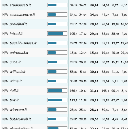
N/A
studioaceti.it
34
34
34
34
8
8
,14
,02
,14
,26
,37
,10
N/A
cesenacentro.it
34
24
34
44
7
7
,60
,94
,60
,27
,13
,00
N/A
preidlhof.it
28
27
28
28
19
18
,10
,96
,10
,24
,18
,00
N/A
intred.it
105
17
29
88
58
4
,4
,12
,95
,81
,40
,29
N/A
tiscalibusiness.it
29
22
29
37
13
12
,73
,34
,73
,13
,87
,49
N/A
uniroma3.it
15
12
15
19
40
29
,88
,64
,88
,12
,90
,79
N/A
cuoa.it
28
26
28
30
15
15
,24
,11
,24
,37
,72
,05
N/A
wifiweb.it
58
5
30
83
41
4
,82
,33
,11
,60
,55
,06
N/A
wime.it
35
29
30
39
5
3
,58
,50
,95
,34
,61
,62
N/A
4all.it
166
10
31
143
90
3
,4
,47
,11
,4
,54
,70
N/A
twt.it
113
11
29
52
42
3
,3
,36
,21
,52
,47
,08
N/A
wirecom.it
28
25
28
30
7
3
,22
,87
,21
,55
,74
,67
N/A
botanyweb.it
29
28
29
30
4
4
,50
,23
,50
,76
,49
,46
N/A
pianetafibra.it
51
18
22
22
20
17
,04
,56
,11
,19
,88
,17