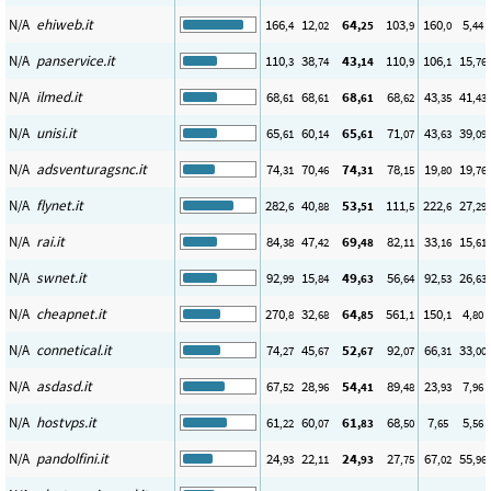
N/A
ehiweb.it
166
12
64
103
160
5
,4
,02
,25
,9
,0
,44
N/A
panservice.it
110
38
43
110
106
15
,3
,74
,14
,9
,1
,76
N/A
ilmed.it
68
68
68
68
43
41
,61
,61
,61
,62
,35
,43
N/A
unisi.it
65
60
65
71
43
39
,61
,14
,61
,07
,63
,09
N/A
adsventuragsnc.it
74
70
74
78
19
19
,31
,46
,31
,15
,80
,76
N/A
flynet.it
282
40
53
111
222
27
,6
,88
,51
,5
,6
,29
N/A
rai.it
84
47
69
82
33
15
,38
,42
,48
,11
,16
,61
N/A
swnet.it
92
15
49
56
92
26
,99
,84
,63
,64
,53
,63
N/A
cheapnet.it
270
32
64
561
150
4
,8
,68
,85
,1
,1
,80
N/A
connetical.it
74
45
52
92
66
33
,27
,67
,67
,07
,31
,00
N/A
asdasd.it
67
28
54
89
23
7
,52
,96
,41
,48
,93
,96
N/A
hostvps.it
61
60
61
68
7
5
,22
,07
,83
,50
,65
,56
N/A
pandolfini.it
24
22
24
27
67
55
,93
,11
,93
,75
,02
,96