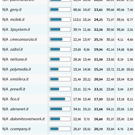
N/A
geny.it
68
14
23
99
40
7
,56
,87
,81
,88
,06
,46
N/A
mclink.it
113
15
24
71
39
6
,5
,24
,35
,07
,01
,77
N/A
3psystem.it
39
11
22
30
36
2
,74
,56
,58
,90
,60
,02
N/A
cmeconsorzio.it
21
13
25
30
4
4
,34
,97
,70
,15
,11
,60
N/A
zaltel.it
23
6
19
41
14
6
,89
,56
,96
,14
,88
,86
N/A
nettuno.it
26
13
21
23
8
1
,36
,44
,98
,58
,19
,95
N/A
polymedia.it
15
14
15
15
21
16
,34
,95
,34
,72
,80
,82
N/A
emisfera.it
21
20
20
22
18
8
,49
,22
,94
,49
,04
,29
N/A
prewifi.it
23
22
23
23
3
2
,31
,74
,31
,89
,04
,97
N/A
fico.it
17
13
17
22
13
8
,99
,49
,99
,50
,28
,11
N/A
alenanet.it
34
10
21
54
20
1
,91
,23
,08
,21
,55
,02
N/A
dolomitesnetwork.it
22
3
16
31
25
2
,98
,73
,88
,37
,00
,59
N/A
ccompany.it
26
16
20
33
4
2
,67
,52
,70
,84
,76
,90