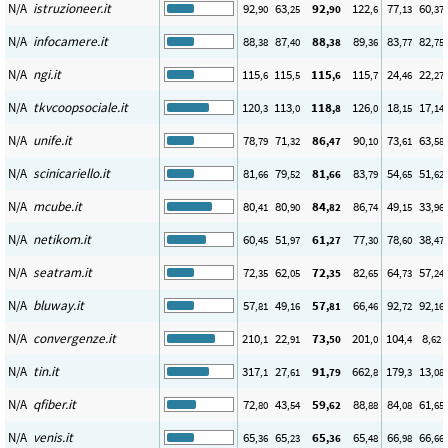
N/A
istruzioneer.it
92
63
92
122
77
60
,90
,25
,90
,6
,13
,37
N/A
infocamere.it
88
87
88
89
83
82
,38
,40
,38
,36
,77
,75
N/A
ngi.it
115
115
115
115
24
22
,6
,5
,6
,7
,46
,27
N/A
tkvcoopsociale.it
120
113
118
126
18
17
,3
,0
,8
,0
,15
,14
N/A
unife.it
78
71
86
90
73
63
,79
,32
,47
,10
,61
,58
N/A
scinicariello.it
81
79
81
83
54
51
,66
,52
,66
,79
,65
,62
N/A
mcube.it
80
80
84
86
49
33
,41
,90
,82
,74
,15
,96
N/A
netikom.it
60
51
61
77
78
38
,45
,97
,27
,30
,60
,47
N/A
seatram.it
72
62
72
82
64
57
,35
,05
,35
,65
,73
,24
N/A
bluway.it
57
49
57
66
92
92
,81
,16
,81
,46
,72
,16
N/A
convergenze.it
210
22
73
201
104
8
,1
,91
,50
,0
,4
,62
N/A
tin.it
317
27
91
662
179
13
,1
,61
,79
,8
,3
,08
N/A
qfiber.it
72
43
59
88
84
61
,80
,54
,62
,88
,08
,65
N/A
venis.it
65
65
65
65
66
66
,36
,23
,36
,48
,98
,66