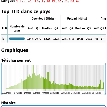
Langue:
NET
,
DE
,
AT
,
ES
,
IT
,
HU
,
PL
,
SK
,
UK
,
RO
,
CZ
Top TLD dans ce pays
Download (Mbits)
Upload (Mbits)
Ping
Nombre de
TLD
AVG
Q1
Median
Q3
AVG
Q1
Median
Q3
AVG
Q1
M
tests
it
154
20
53
161
108
6
19
107
45
17
,6
,76
,86
,5
,5
,72
,41
,5
Graphiques
Téléchargement
Histoire