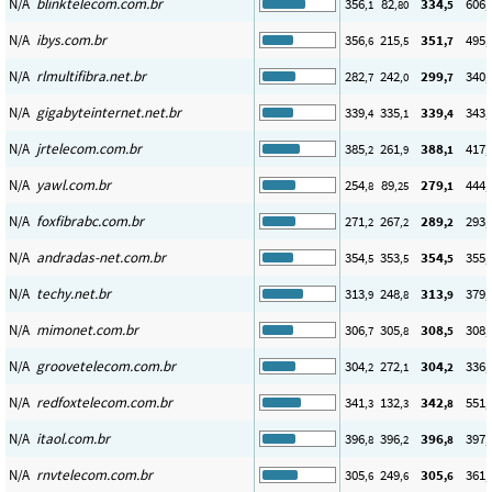
N/A
blinktelecom.com.br
356
82
334
606
,1
,80
,5
,
N/A
ibys.com.br
356
215
351
495
,6
,5
,7
,
N/A
rlmultifibra.net.br
282
242
299
340
,7
,0
,7
,
N/A
gigabyteinternet.net.br
339
335
339
343
,4
,1
,4
,
N/A
jrtelecom.com.br
385
261
388
417
,2
,9
,1
,
N/A
yawl.com.br
254
89
279
444
,8
,25
,1
,
N/A
foxfibrabc.com.br
271
267
289
293
,2
,2
,2
,
N/A
andradas-net.com.br
354
353
354
355
,5
,5
,5
,
N/A
techy.net.br
313
248
313
379
,9
,8
,9
,
N/A
mimonet.com.br
306
305
308
308
,7
,8
,5
,
N/A
groovetelecom.com.br
304
272
304
336
,2
,1
,2
,
N/A
redfoxtelecom.com.br
341
132
342
551
,3
,3
,8
,
N/A
itaol.com.br
396
396
396
397
,8
,2
,8
,
N/A
rnvtelecom.com.br
305
249
305
361
,6
,6
,6
,