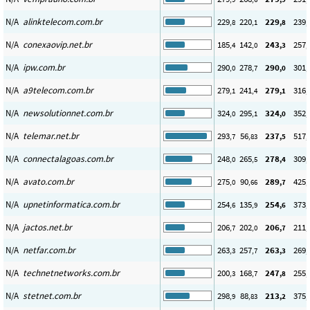
N/A
alinktelecom.com.br
229
220
229
239
,8
,1
,8
,
N/A
conexaovip.net.br
185
142
243
257
,4
,0
,3
,
N/A
ipw.com.br
290
278
290
301
,0
,7
,0
,
N/A
a9telecom.com.br
279
241
279
316
,1
,4
,1
,
N/A
newsolutionnet.com.br
324
295
324
352
,0
,1
,0
,
N/A
telemar.net.br
293
56
237
517
,7
,83
,5
,
N/A
connectalagoas.com.br
248
265
278
309
,0
,5
,4
,
N/A
avato.com.br
275
90
289
425
,0
,66
,7
,
N/A
upnetinformatica.com.br
254
135
254
373
,6
,9
,6
,
N/A
jactos.net.br
206
202
206
211
,7
,0
,7
,
N/A
netfar.com.br
263
257
263
269
,3
,7
,3
,
N/A
technetnetworks.com.br
200
168
247
255
,3
,7
,8
,
N/A
stetnet.com.br
298
88
213
375
,9
,83
,2
,