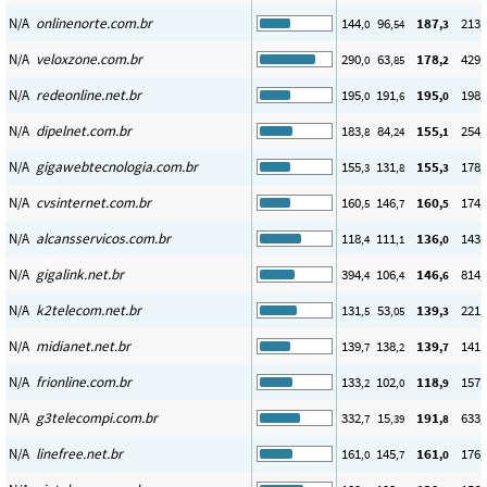
N/A
onlinenorte.com.br
144
96
187
213
,0
,54
,3
,
N/A
veloxzone.com.br
290
63
178
429
,0
,85
,2
,
N/A
redeonline.net.br
195
191
195
198
,0
,6
,0
,
N/A
dipelnet.com.br
183
84
155
254
,8
,24
,1
,
N/A
gigawebtecnologia.com.br
155
131
155
178
,3
,8
,3
,
N/A
cvsinternet.com.br
160
146
160
174
,5
,7
,5
,
N/A
alcansservicos.com.br
118
111
136
143
,4
,1
,0
,
N/A
gigalink.net.br
394
106
146
814
,4
,4
,6
,
N/A
k2telecom.net.br
131
53
139
221
,5
,05
,3
,
N/A
midianet.net.br
139
138
139
141
,7
,2
,7
,
N/A
frionline.com.br
133
102
118
157
,2
,0
,9
,
N/A
g3telecompi.com.br
332
15
191
633
,7
,39
,8
,
N/A
linefree.net.br
161
145
161
176
,0
,7
,0
,