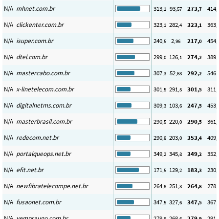
N/A
mhnet.com.br
313
93
273
414
,1
,57
,7
,
N/A
clickenter.com.br
323
282
323
363
,1
,4
,1
,
N/A
isuper.com.br
240
2
217
454
,5
,96
,0
,
N/A
dtel.com.br
299
126
274
389
,0
,1
,2
,
N/A
mastercabo.com.br
307
52
292
546
,3
,63
,2
,
N/A
x-linetelecom.com.br
301
291
301
311
,5
,5
,5
,
N/A
digitalnetms.com.br
309
103
247
453
,3
,6
,5
,
N/A
masterbrasil.com.br
290
220
290
361
,5
,0
,5
,
N/A
redecom.net.br
290
203
353
409
,8
,0
,4
,
N/A
portalqueops.net.br
349
345
349
352
,2
,8
,2
,
N/A
efit.net.br
171
129
183
230
,5
,2
,3
,
N/A
newfibratelecompe.net.br
264
251
264
278
,8
,3
,8
,
N/A
fusaonet.com.br
347
327
347
367
,5
,6
,5
,
N/A
vemprauno.com.br
279
268
279
291
,9
,6
,9
,