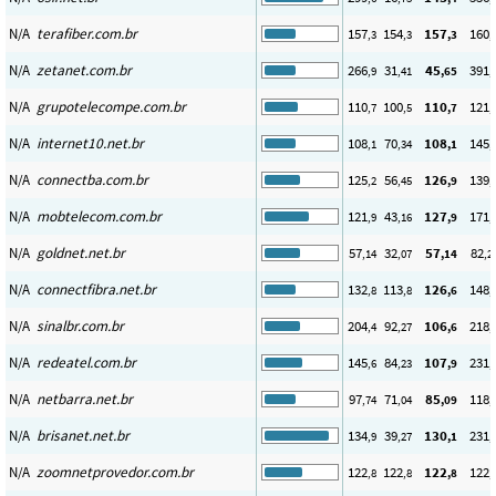
N/A
terafiber.com.br
157
154
157
160
,3
,3
,3
,
N/A
zetanet.com.br
266
31
45
391
,9
,41
,65
,
N/A
grupotelecompe.com.br
110
100
110
121
,7
,5
,7
,
N/A
internet10.net.br
108
70
108
145
,1
,34
,1
,
N/A
connectba.com.br
125
56
126
139
,2
,45
,9
,
N/A
mobtelecom.com.br
121
43
127
171
,9
,16
,9
,
N/A
goldnet.net.br
57
32
57
82
,14
,07
,14
,2
N/A
connectfibra.net.br
132
113
126
148
,8
,8
,6
,
N/A
sinalbr.com.br
204
92
106
218
,4
,27
,6
,
N/A
redeatel.com.br
145
84
107
231
,6
,23
,9
,
N/A
netbarra.net.br
97
71
85
118
,74
,04
,09
,
N/A
brisanet.net.br
134
39
130
231
,9
,27
,1
,
N/A
zoomnetprovedor.com.br
122
122
122
122
,8
,8
,8
,