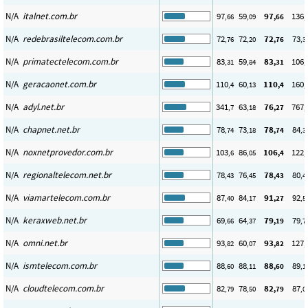
N/A
italnet.com.br
97
59
97
136
,66
,09
,66
,
N/A
redebrasiltelecom.com.br
72
72
72
73
,76
,20
,76
,3
N/A
primatectelecom.com.br
83
59
83
106
,31
,84
,31
,
N/A
geracaonet.com.br
110
60
110
160
,4
,13
,4
,
N/A
adyl.net.br
341
63
76
767
,7
,18
,27
,
N/A
chapnet.net.br
78
73
78
84
,74
,18
,74
,3
N/A
noxnetprovedor.com.br
103
86
106
122
,6
,05
,4
,
N/A
regionaltelecom.net.br
78
76
78
80
,43
,45
,43
,4
N/A
viamartelecom.com.br
87
84
91
92
,40
,17
,27
,5
N/A
keraxweb.net.br
69
64
79
79
,66
,37
,19
,7
N/A
omni.net.br
93
60
93
127
,82
,07
,82
,
N/A
ismtelecom.com.br
88
88
88
89
,60
,11
,60
,1
N/A
cloudtelecom.com.br
82
78
82
87
,79
,50
,79
,0