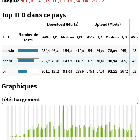
Langue:
NET
,
DE
,
AT
,
ES
,
IT
,
HU
,
PL
,
SK
,
UK
,
RO
,
CZ
Top TLD dans ce pays
Download (Mbits)
Upload (Mbits)
Nombre de
TLD
AVG
Q1
Median
Q3
AVG
Q1
Median
Q3
AVG
tests
com.br
254
46
154
412
154
24
78
245
45
,4
,39
,8
,8
,8
,09
,84
,8
net.br
252
45
142
418
167
30
90
265
43
,2
,06
,9
,1
,0
,68
,94
,0
br
201
12
91
329
175
17
92
267
52
,1
,21
,09
,9
,9
,14
,22
,2
Graphiques
Téléchargement