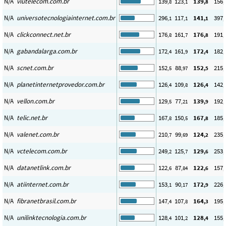
N/A
viutelecom.com.br
139
123
139
156
,8
,1
,8
,
N/A
universotecnologiainternet.com.br
296
117
141
397
,1
,1
,1
,
N/A
clickconnect.net.br
176
161
176
191
,8
,7
,8
,
N/A
gabandalarga.com.br
172
161
172
182
,4
,9
,4
,
N/A
scnet.com.br
152
88
152
215
,5
,97
,5
,
N/A
planetinternetprovedor.com.br
126
109
126
142
,4
,8
,4
,
N/A
vellon.com.br
129
77
139
192
,5
,21
,9
,
N/A
telic.net.br
167
150
167
185
,8
,5
,8
,
N/A
valenet.com.br
210
99
124
235
,7
,69
,2
,
N/A
vctelecom.com.br
249
125
129
253
,2
,7
,6
,
N/A
datanetlink.com.br
122
87
122
157
,6
,84
,6
,
N/A
atiinternet.com.br
153
90
172
226
,1
,17
,9
,
N/A
fibranetbrasil.com.br
147
107
164
195
,4
,8
,3
,
N/A
unilinktecnologia.com.br
128
101
128
155
,4
,2
,4
,