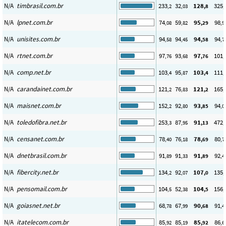
N/A
timbrasil.com.br
233
32
128
325
,2
,03
,8
,
N/A
lpnet.com.br
74
59
95
98
,08
,82
,29
,9
N/A
unisites.com.br
94
94
94
94
,58
,45
,58
,7
N/A
rtnet.com.br
97
93
97
101
,76
,68
,76
,
N/A
comp.net.br
103
95
103
111
,4
,87
,4
,
N/A
carandainet.com.br
121
76
121
165
,2
,83
,2
,
N/A
maisnet.com.br
152
92
93
94
,2
,80
,85
,0
N/A
toledofibra.net.br
253
87
91
472
,3
,95
,13
,
N/A
censanet.com.br
78
76
78
80
,40
,18
,69
,7
N/A
dnetbrasil.com.br
91
91
91
92
,89
,33
,89
,4
N/A
fibercity.net.br
134
92
107
135
,2
,07
,0
,
N/A
pensomail.com.br
104
52
104
156
,5
,38
,5
,
N/A
goiasnet.net.br
68
67
90
91
,78
,99
,68
,4
N/A
itatelecom.com.br
85
85
85
86
,92
,19
,92
,6