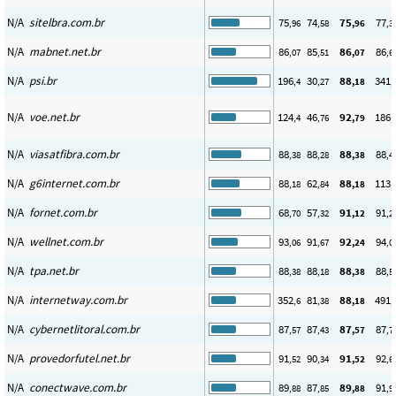
N/A
sitelbra.com.br
75
74
75
77
,96
,58
,96
,3
N/A
mabnet.net.br
86
85
86
86
,07
,51
,07
,6
N/A
psi.br
196
30
88
341
,4
,27
,18
,
N/A
voe.net.br
124
46
92
186
,4
,76
,79
,
N/A
viasatfibra.com.br
88
88
88
88
,38
,28
,38
,4
N/A
g6internet.com.br
88
62
88
113
,18
,84
,18
,
N/A
fornet.com.br
68
57
91
91
,70
,32
,12
,2
N/A
wellnet.com.br
93
91
92
94
,06
,67
,24
,0
N/A
tpa.net.br
88
88
88
88
,38
,18
,38
,5
N/A
internetway.com.br
352
81
88
491
,6
,38
,18
,
N/A
cybernetlitoral.com.br
87
87
87
87
,57
,43
,57
,7
N/A
provedorfutel.net.br
91
90
91
92
,52
,34
,52
,6
N/A
conectwave.com.br
89
87
89
91
,88
,85
,88
,9