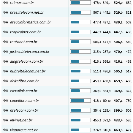
N/A
raimax.com.br
478
349
524
652
,0
,7
,0
,
N/A
brasiltelecom.net.br
567
445
529
821
,8
,3
,0
,
N/A
eteccinformatica.com.br
477
427
439
509
,6
,1
,1
,
N/A
tropicalnet.com.br
447
444
447
450
,3
,6
,3
,
N/A
teutonet.com.br
506
471
506
540
,4
,9
,4
,
N/A
justwebtelecom.com.br
315
237
470
472
,9
,0
,5
,
N/A
alogtelecom.com.br
416
368
416
463
,1
,6
,1
,
N/A
hubteltelecom.net.br
511
496
505
517
,8
,6
,3
,
N/A
deltafibra.com.br
459
430
459
488
,5
,0
,5
,
N/A
elevalink.com.br
369
364
369
374
,6
,9
,6
,
N/A
copelfibra.com.br
418
80
407
750
,1
,40
,1
,
N/A
ntelecom.com.br
354
225
399
506
,6
,4
,0
,
N/A
invinet.net.br
455
373
433
526
,2
,0
,4
,
N/A
viaparque.net.br
374
316
463
477
,9
,6
,3
,