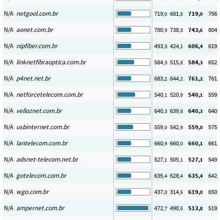
N/A
netgool.com.br
719
681
719
756
,0
,5
,0
,
N/A
aonet.com.br
780
738
743
804
,9
,3
,6
,
N/A
nipfiber.com.br
493
424
606
619
,3
,1
,4
,
N/A
linknetfibraoptica.com.br
584
515
584
652
,3
,8
,3
,
N/A
p4net.net.br
683
644
761
761
,2
,2
,2
,
N/A
netforcetelecom.com.br
540
520
540
559
,1
,9
,1
,
N/A
velloznet.com.br
640
639
640
640
,3
,8
,3
,
N/A
usbinternet.com.br
559
542
559
575
,0
,9
,0
,
N/A
lantelecom.com.br
660
660
660
661
,9
,0
,1
,
N/A
adsnet-telecom.net.br
527
505
527
549
,1
,1
,1
,
N/A
gotelecom.com.br
635
628
635
642
,4
,4
,4
,
N/A
wgo.com.br
437
314
619
650
,0
,5
,0
,
N/A
ampernet.com.br
472
490
513
519
,7
,5
,8
,