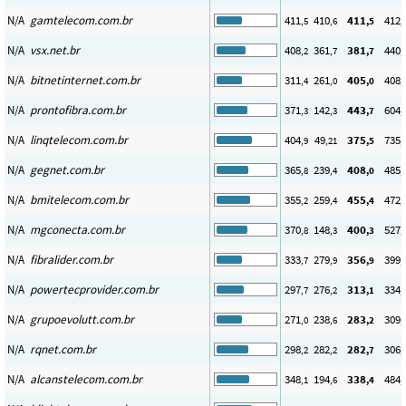
N/A
gamtelecom.com.br
411
410
411
412
,5
,6
,5
,
N/A
vsx.net.br
408
361
381
440
,2
,7
,7
,
N/A
bitnetinternet.com.br
311
261
405
408
,4
,0
,0
,
N/A
prontofibra.com.br
371
142
443
604
,3
,3
,7
,
N/A
linqtelecom.com.br
404
49
375
735
,9
,21
,5
,
N/A
gegnet.com.br
365
239
408
485
,8
,4
,0
,
N/A
bmitelecom.com.br
355
259
455
472
,2
,4
,4
,
N/A
mgconecta.com.br
370
148
400
527
,8
,3
,3
,
N/A
fibralider.com.br
333
279
356
399
,7
,9
,9
,
N/A
powertecprovider.com.br
297
276
313
334
,7
,2
,1
,
N/A
grupoevolutt.com.br
271
238
283
309
,0
,6
,2
,
N/A
rqnet.com.br
298
282
282
306
,2
,2
,7
,
N/A
alcanstelecom.com.br
348
194
338
484
,1
,6
,4
,