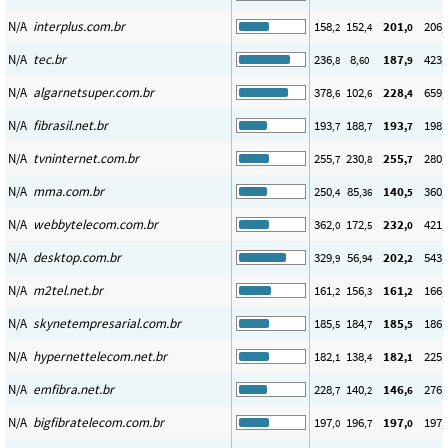
N/A
interplus.com.br
158
152
201
206
,2
,4
,0
,
N/A
tec.br
236
8
187
423
,8
,60
,9
,
N/A
algarnetsuper.com.br
378
102
228
659
,6
,6
,4
,
N/A
fibrasil.net.br
193
188
193
198
,7
,7
,7
,
N/A
tvninternet.com.br
255
230
255
280
,7
,8
,7
,
N/A
mma.com.br
250
85
140
360
,4
,36
,5
,
N/A
webbytelecom.com.br
362
172
232
421
,0
,5
,0
,
N/A
desktop.com.br
329
56
202
543
,9
,94
,2
,
N/A
m2tel.net.br
161
156
161
166
,2
,3
,2
,
N/A
skynetempresarial.com.br
185
184
185
186
,5
,7
,5
,
N/A
hypernettelecom.net.br
182
138
182
225
,1
,4
,1
,
N/A
emfibra.net.br
228
140
146
276
,7
,2
,6
,
N/A
bigfibratelecom.com.br
197
196
197
197
,0
,7
,0
,