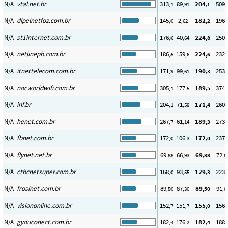
N/A
vtal.net.br
313
89
204
509
,1
,91
,1
,
N/A
dipelnetfoz.com.br
145
2
182
196
,0
,62
,2
,
N/A
st1internet.com.br
176
40
224
250
,6
,64
,8
,
N/A
netlinepb.com.br
186
159
224
232
,5
,6
,6
,
N/A
itnettelecom.com.br
171
99
190
253
,9
,61
,3
,
N/A
nocworldwifi.com.br
305
177
189
374
,1
,5
,5
,
N/A
inf.br
204
71
171
260
,1
,58
,4
,
N/A
henet.com.br
267
61
189
273
,7
,14
,3
,
N/A
fbnet.com.br
172
106
172
237
,0
,3
,0
,
N/A
flynet.net.br
69
66
69
72
,88
,93
,88
,8
N/A
ctbcnetsuper.com.br
168
93
129
223
,0
,55
,3
,
N/A
frosinet.com.br
89
87
89
91
,50
,30
,50
,6
N/A
visiononline.com.br
152
151
155
156
,7
,7
,0
,
N/A
gyouconect.com.br
182
176
182
188
,4
,2
,4
,