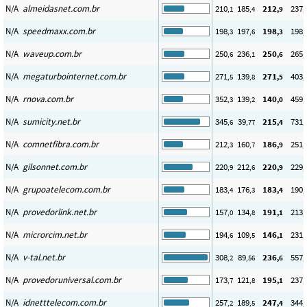
N/A
almeidasnet.com.br
210
185
212
237
,1
,4
,9
,
N/A
speedmaxx.com.br
198
197
198
198
,3
,6
,3
,
N/A
waveup.com.br
250
236
250
265
,6
,1
,6
,
N/A
megaturbointernet.com.br
271
139
271
403
,5
,8
,5
,
N/A
rnova.com.br
352
139
140
459
,3
,2
,0
,
N/A
sumicity.net.br
345
39
215
731
,6
,77
,4
,
N/A
comnetfibra.com.br
212
160
186
251
,3
,7
,9
,
N/A
gilsonnet.com.br
220
212
220
229
,9
,6
,9
,
N/A
grupoatelecom.com.br
183
176
183
190
,4
,3
,4
,
N/A
provedorlink.net.br
157
134
191
213
,0
,8
,1
,
N/A
microrcim.net.br
194
109
146
231
,6
,5
,1
,
N/A
v-tal.net.br
308
89
236
557
,2
,56
,6
,
N/A
provedoruniversal.com.br
173
121
195
237
,7
,8
,1
,
N/A
idnetttelecom.com.br
257
189
247
344
,2
,5
,4
,