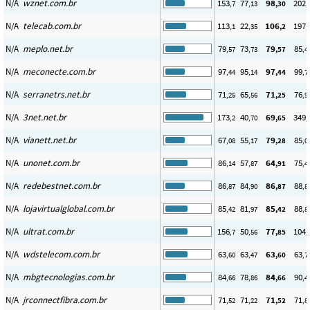
N/A
wznet.com.br
153
77
98
202
,7
,13
,30
,
N/A
telecab.com.br
113
22
106
197
,1
,35
,2
,
N/A
meplo.net.br
79
73
79
85
,57
,73
,57
,4
N/A
meconecte.com.br
97
95
97
99
,44
,14
,44
,7
N/A
serranetrs.net.br
71
65
71
76
,25
,56
,25
,9
N/A
3net.net.br
173
40
69
349
,2
,70
,65
,
N/A
vianett.net.br
67
55
79
85
,08
,17
,28
,0
N/A
unonet.com.br
86
57
64
75
,14
,87
,91
,4
N/A
redebestnet.com.br
86
84
86
88
,87
,90
,87
,8
N/A
lojavirtualglobal.com.br
85
81
85
88
,42
,97
,42
,8
N/A
ultrat.com.br
156
50
77
104
,7
,56
,85
,
N/A
wdstelecom.com.br
63
63
63
63
,60
,47
,60
,7
N/A
mbgtecnologias.com.br
84
78
84
90
,66
,86
,66
,4
N/A
jrconnectfibra.com.br
71
71
71
71
,52
,22
,52
,8