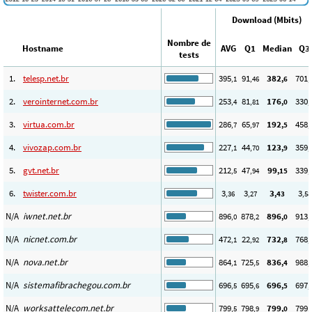
Download (Mbits)
Nombre de
Hostname
AVG
Q1
Median
Q3
tests
1.
telesp.net.br
395
91
382
701
,1
,46
,6
,
2.
verointernet.com.br
253
81
176
330
,4
,81
,0
,
3.
virtua.com.br
286
65
192
458
,7
,97
,5
,
4.
vivozap.com.br
227
44
123
359
,1
,70
,9
,
5.
gvt.net.br
212
47
99
339
,5
,94
,15
,
6.
twister.com.br
3
3
3
3
,36
,27
,43
,58
N/A
iwnet.net.br
896
878
896
913
,0
,2
,0
,
N/A
nicnet.com.br
472
22
732
768
,1
,92
,8
,
N/A
nova.net.br
864
725
836
988
,1
,5
,4
,
N/A
sistemafibrachegou.com.br
696
695
696
697
,5
,6
,5
,
N/A
worksattelecom.net.br
799
798
799
799
,5
,9
,0
,