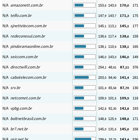
N/A
amazonett.com.br
153
143
170
171
,6
,9
,0
,
N/A
telfo.com.br
147
143
171
175
,9
,7
,3
,
N/A
sjnettelecom.com.br
145
113
145
177
,1
,2
,1
,
N/A
redeconesul.com.br
138
117
138
159
,6
,4
,6
,
N/A
pindoramaonline.com.br
138
110
138
165
,1
,6
,1
,
N/A
seiccom.com.br
146
143
146
149
,0
,0
,0
,
N/A
directwifi.com.br
254
48
87
376
,1
,61
,11
,
N/A
cabotelecom.com.br
203
84
141
281
,0
,90
,4
,
N/A
srv.br
101
65
87
130
,4
,58
,70
,
N/A
netcomet.com.br
109
101
109
118
,9
,5
,9
,
N/A
vpbg.com.br
142
92
142
193
,8
,30
,8
,
N/A
boltnetbrasil.com.br
148
125
148
171
,8
,9
,8
,
N/A
br7.net.br
145
131
145
158
,0
,5
,0
,
N/A
osir.net.br
299
16
143
536
,6
,75
,4
,