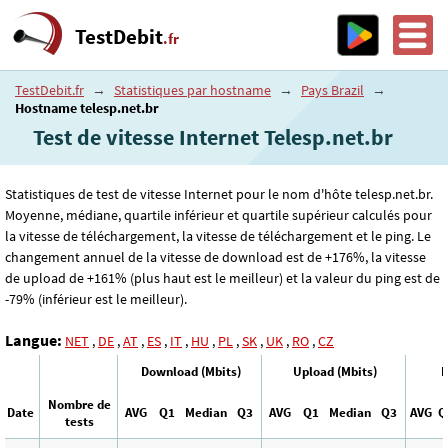
TestDebit
.fr
TestDebit.fr
→
Statistiques par hostname
→
Pays Brazil
→
Hostname telesp.net.br
Test de vitesse Internet Telesp.net.br
Statistiques de test de vitesse Internet pour le nom d'hôte telesp.net.br.
Moyenne, médiane, quartile inférieur et quartile supérieur calculés pour
la vitesse de téléchargement, la vitesse de téléchargement et le ping. Le
changement annuel de la vitesse de download est de +176%, la vitesse
de upload de +161% (plus haut est le meilleur) et la valeur du ping est de
-79% (inférieur est le meilleur).
Langue:
NET
,
DE
,
AT
,
ES
,
IT
,
HU
,
PL
,
SK
,
UK
,
RO
,
CZ
Download (Mbits)
Upload (Mbits)
P
Nombre de
Date
AVG
Q1
Median
Q3
AVG
Q1
Median
Q3
AVG
Q
tests