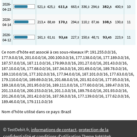
2026-
521
425
611
663
336
294
382
400
10
,8
,2
,8
,4
,3
,8
,5
,9
04-23
2026-
213
88
170
294
110
87
108
130
11
,4
,69
,1
,8
,2
,86
,5
,8
04-14
2026-
161
61
93
227
150
48
93
223
11
,3
,51
,68
,3
,6
,71
,45
,9
04-12
Ce nom d'hôte est associé à ces sous-réseaux IP: 191.255.0.0/16,
177.9.0.0/16, 201.0.0.0/16, 200.100.0.0/16, 177.138.0.0/16, 177.189.0.0/16,
187.57.0.0/16, 187.11.0.0/16, 179.99.0.0/16, 201.27.0.0/16, 201.43.0.0/16,
187.10.0.0/16, 177.68.0.0/16, 187.34.0.0/16, 201.69.0.0/16, 189.78.0.0/16,
189.110.0.0/16, 177.102.0.0/16, 177.94.0.0/16, 187.101.0.0/16, 177.63.0.0/16,
179.110.0.0/16, 189.69.0.0/16, 201.68.0.0/16, 201.92.0.0/16, 177.95.0.0/16,
189.18.0.0/16, 201.95.0.0/16, 189.111.0.0/16, 177.60.0.0/16, 189.47.0.0/16,
201.13.0.0/16, 200.153.0.0/16, 201.1.0.0/16, 189.79.0.0/16, 201.93.0.0/16,
201.26.0.0/16, 201.42.0.0/16, 187.56.0.0/16, 177.139.0.0/16, 177.62.0.0/16,
189.46.0.0/16, 179.111.0.0/16
Nom d'hôte utilisé dans ce pays: Brazil
© TestDebit.fr,
informations de contact
,
protection de la
confidentialité et conditions d'utilisation
Theme light/dark