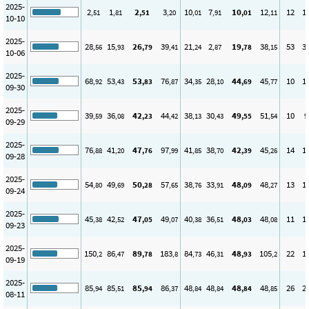
2025-
2
1
2
3
10
7
10
12
12
1
,51
,81
,51
,20
,01
,91
,01
,11
10-10
2025-
28
15
26
39
21
2
19
38
53
3
,56
,93
,79
,41
,24
,87
,78
,15
10-06
2025-
68
53
53
76
34
28
44
45
10
1
,92
,43
,83
,87
,35
,10
,69
,77
09-30
2025-
39
36
42
44
38
30
49
51
10
9
,59
,08
,23
,42
,13
,43
,55
,54
09-29
2025-
76
41
47
97
41
38
42
45
14
1
,88
,20
,76
,99
,85
,70
,39
,26
09-28
2025-
54
49
50
57
38
33
48
48
13
1
,80
,69
,28
,65
,76
,91
,09
,27
09-24
2025-
45
42
47
49
40
36
48
48
11
1
,38
,52
,05
,07
,38
,51
,03
,08
09-23
2025-
150
86
89
183
84
46
48
105
22
1
,2
,47
,78
,8
,73
,31
,93
,2
09-19
2025-
85
85
85
86
48
48
48
48
26
2
,94
,51
,94
,37
,84
,84
,84
,85
08-11