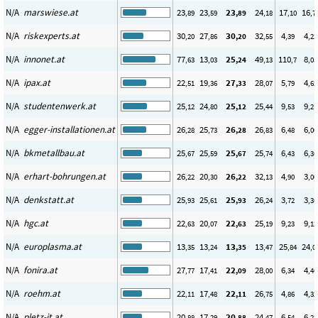
N/A
marswiese.at
23
23
23
24
17
16
,89
,59
,89
,18
,10
,7
N/A
riskexperts.at
30
27
30
32
4
4
,20
,86
,20
,55
,39
,22
N/A
innonet.at
77
13
25
49
110
8
,63
,03
,24
,13
,7
,05
N/A
ipax.at
22
19
27
28
5
4
,51
,36
,33
,07
,79
,62
N/A
studentenwerk.at
25
24
25
25
9
9
,12
,80
,12
,44
,53
,21
N/A
egger-installationen.at
26
25
26
26
6
6
,28
,73
,28
,83
,48
,00
N/A
bkmetallbau.at
25
25
25
25
6
6
,67
,59
,67
,74
,43
,36
N/A
erhart-bohrungen.at
26
20
26
32
4
3
,22
,30
,22
,13
,90
,00
N/A
denkstatt.at
25
25
25
26
3
3
,93
,61
,93
,24
,72
,36
N/A
hgc.at
22
20
22
25
9
9
,63
,07
,63
,19
,23
,12
N/A
europlasma.at
13
13
13
13
25
24
,35
,24
,35
,47
,84
,0
N/A
fonira.at
27
17
22
28
6
4
,77
,41
,09
,00
,34
,46
N/A
roehm.at
22
17
22
26
4
4
,11
,48
,11
,75
,86
,32
N/A
pletz-it.at
20
17
20
24
6
6
,88
,29
,88
,47
,54
,22