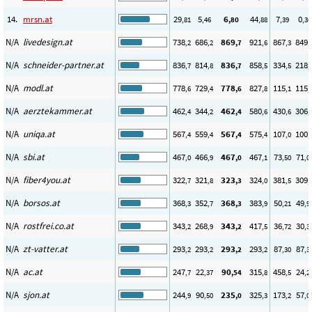
14.
mrsn.at
29
5
6
44
7
0
,81
,46
,80
,88
,39
,36
N/A
livedesign.at
738
686
869
921
867
849
,2
,2
,7
,6
,3
,
N/A
schneider-partner.at
836
814
836
858
334
218
,7
,8
,7
,5
,5
,
N/A
modl.at
778
729
778
827
115
115
,6
,4
,6
,8
,1
,
N/A
aerztekammer.at
462
344
462
580
430
306
,4
,2
,4
,6
,6
,
N/A
uniqa.at
567
559
567
575
107
100
,4
,4
,4
,4
,0
,
N/A
sbi.at
467
466
467
467
73
71
,0
,9
,0
,1
,50
,0
N/A
fiber4you.at
322
321
323
324
381
309
,7
,8
,3
,0
,5
,
N/A
borsos.at
368
352
368
383
50
49
,3
,7
,3
,9
,21
,9
N/A
rostfrei.co.at
343
268
343
417
36
30
,2
,9
,2
,5
,72
,3
N/A
zt-vatter.at
293
293
293
293
87
87
,2
,2
,2
,2
,30
,3
N/A
ac.at
247
22
90
315
458
24
,7
,37
,54
,8
,5
,2
N/A
sjon.at
244
90
235
325
173
57
,9
,50
,0
,3
,2
,0