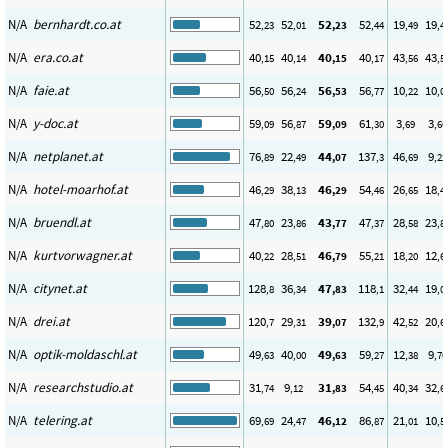
N/A
bernhardt.co.at
52
52
52
52
19
19
,23
,01
,23
,44
,49
,4
N/A
era.co.at
40
40
40
40
43
43
,15
,14
,15
,17
,56
,5
N/A
faie.at
56
56
56
56
10
10
,50
,24
,53
,77
,22
,0
N/A
y-doc.at
59
56
59
61
3
3
,09
,87
,09
,30
,69
,66
N/A
netplanet.at
76
22
44
137
46
9
,89
,49
,07
,3
,69
,22
N/A
hotel-moarhof.at
46
38
46
54
26
18
,29
,13
,29
,46
,65
,4
N/A
bruendl.at
47
23
43
47
28
23
,80
,86
,77
,37
,58
,8
N/A
kurtvorwagner.at
40
28
46
55
18
12
,22
,51
,79
,21
,20
,6
N/A
citynet.at
128
36
47
118
32
19
,8
,34
,83
,1
,44
,0
N/A
drei.at
120
29
39
132
42
20
,7
,31
,07
,9
,52
,6
N/A
optik-moldaschl.at
49
40
49
59
12
9
,63
,00
,63
,27
,38
,70
N/A
researchstudio.at
31
9
31
54
40
32
,74
,12
,83
,45
,34
,6
N/A
telering.at
69
24
46
86
21
10
,69
,47
,12
,87
,01
,5