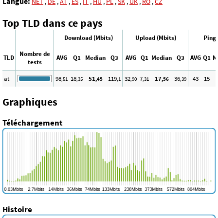
Langue:
NET
,
DE
,
AT
,
ES
,
IT
,
HU
,
PL
,
SK
,
UK
,
RO
,
CZ
Top TLD dans ce pays
Download (Mbits)
Upload (Mbits)
Ping 
Nombre de
TLD
AVG
Q1
Median
Q3
AVG
Q1
Median
Q3
AVG
Q1
M
tests
at
98
18
51
119
32
7
17
36
43
15
,51
,35
,45
,1
,90
,31
,56
,39
Graphiques
Téléchargement
Histoire