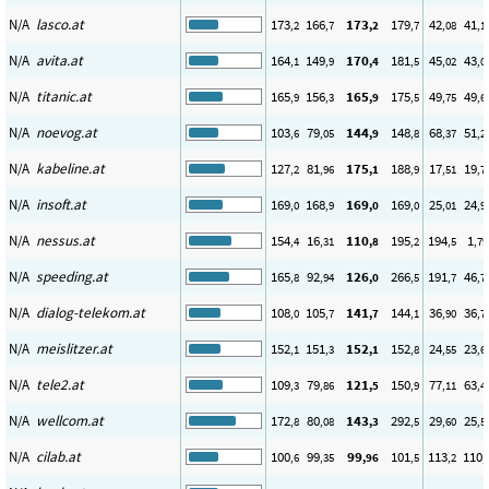
N/A
lasco.at
173
166
173
179
42
41
,2
,7
,2
,7
,08
,1
N/A
avita.at
164
149
170
181
45
43
,1
,9
,4
,5
,02
,0
N/A
titanic.at
165
156
165
175
49
49
,9
,3
,9
,5
,75
,6
N/A
noevog.at
103
79
144
148
68
51
,6
,05
,9
,8
,37
,2
N/A
kabeline.at
127
81
175
188
17
19
,2
,96
,1
,9
,51
,7
N/A
insoft.at
169
168
169
169
25
24
,0
,9
,0
,0
,01
,9
N/A
nessus.at
154
16
110
195
194
1
,4
,31
,8
,2
,5
,79
N/A
speeding.at
165
92
126
266
191
46
,8
,94
,0
,5
,7
,7
N/A
dialog-telekom.at
108
105
141
144
36
36
,0
,7
,7
,1
,90
,7
N/A
meislitzer.at
152
151
152
152
24
23
,1
,3
,1
,8
,55
,6
N/A
tele2.at
109
79
121
150
77
63
,3
,86
,5
,9
,11
,4
N/A
wellcom.at
172
80
143
292
29
25
,8
,08
,3
,5
,60
,5
N/A
cilab.at
100
99
99
101
113
110
,6
,35
,96
,5
,2
,