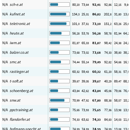
N/A
sch-e.at
80
73
92
92
12
9
,20
,64
,41
,86
,15
,80
N/A
kufnet.at
134
25
86
202
31
13
,3
,31
,82
,8
,80
,8
N/A
teletronic.at
101
37
73
151
63
25
,0
,51
,10
,2
,26
,6
N/A
heute.at
56
53
56
58
81
64
,28
,78
,28
,78
,94
,2
N/A
iwm.at
81
65
81
98
24
24
,87
,33
,87
,42
,38
,2
N/A
balzer.co.at
73
73
73
74
38
38
,68
,02
,68
,33
,80
,2
N/A
smc.at
74
55
79
92
54
16
,44
,14
,49
,82
,66
,7
N/A
rastieger.at
60
59
60
61
58
57
,32
,43
,32
,20
,31
,9
N/A
t-soft.at
39
39
39
40
89
88
,67
,05
,67
,29
,47
,1
N/A
schoenberg.at
43
42
43
45
79
76
,84
,62
,84
,06
,06
,4
N/A
snw.at
70
47
67
88
58
10
,99
,92
,80
,38
,57
,2
N/A
ppctraining.at
75
73
75
77
13
13
,65
,93
,65
,36
,98
,9
N/A
flandorfer.at
74
63
74
84
14
11
,33
,82
,33
,83
,03
,5
N/A
hofmann-specht.at
74
74
74
74
13
13
,59
,59
,59
,59
,08
,0