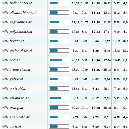
N/A
ballonhotel.at
13
10
13
16
5
4
,38
,53
,38
,22
,37
,63
N/A
elisabethinen.at
9
7
11
12
8
8
,55
,83
,43
,21
,62
,42
N/A
asgraphics.at
11
10
11
11
8
8
,18
,78
,18
,58
,68
,24
N/A
polyleibnitz.at
12
8
12
17
4
4
,83
,49
,83
,17
,39
,01
N/A
buildit.at
5
3
5
7
17
16
,84
,81
,84
,87
,12
,2
N/A
ortho-aktiv.at
7
6
7
8
13
13
,20
,10
,20
,30
,95
,7
N/A
arri.at
20
6
10
12
19
6
,25
,95
,20
,64
,40
,25
N/A
stone-rich.at
13
10
11
15
8
3
,26
,04
,36
,53
,41
,52
N/A
gabor.at
8
8
8
9
8
8
,83
,42
,83
,24
,39
,13
N/A
e-strobl.at
15
6
6
20
7
6
,51
,16
,33
,27
,80
,89
N/A
ab-mikro.at
8
7
8
9
5
5
,17
,26
,17
,08
,42
,34
N/A
praeg.at
10
10
10
10
0
0
,28
,18
,28
,38
,87
,84
N/A
shell-rath.at
7
7
7
8
4
4
,73
,44
,73
,01
,55
,44
N/A
zorn.at
6
6
6
6
6
6
,30
,01
,59
,74
,54
,12