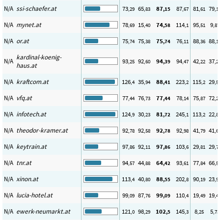
N/A
ssi-schaefer.at
73
65
87
87
81
79
,29
,83
,15
,67
,61
,1
N/A
mynet.at
78
15
74
114
95
9
,69
,40
,58
,1
,51
,87
N/A
or.at
75
75
75
76
88
88
,74
,38
,74
,11
,36
,1
kardinal-koenig-
N/A
93
92
94
94
42
37
,25
,60
,39
,47
,22
,2
haus.at
N/A
kraftcom.at
126
35
88
223
115
29
,4
,94
,41
,2
,2
,5
N/A
vfq.at
77
76
77
78
75
72
,44
,73
,44
,14
,87
,2
N/A
infotech.at
124
30
81
245
113
22
,9
,23
,72
,1
,2
,8
N/A
theodor-kramer.at
92
92
92
92
41
41
,78
,58
,78
,98
,79
,6
N/A
keytrain.at
97
92
97
103
29
29
,86
,11
,86
,6
,81
,7
N/A
tnr.at
94
44
64
93
77
66
,57
,88
,42
,61
,84
,5
N/A
xinon.at
113
40
88
202
90
23
,4
,80
,55
,8
,19
,9
N/A
lucia-hotel.at
99
87
99
110
19
19
,09
,76
,09
,4
,49
,4
N/A
ewerk-neumarkt.at
121
98
102
145
8
5
,0
,29
,5
,3
,25
,73