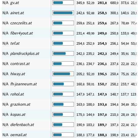
N/A
gv.at
345
52
281
680
373
21
,9
,29
,8
,0
,6
,9
N/A
ainet.at
242
92
258
300
140
23
,6
,88
,5
,1
,5
,1
N/A
czeczelits.at
259
251
259
267
78
77
,6
,8
,6
,5
,69
,4
N/A
fiber4yout.at
231
49
249
250
133
49
,4
,99
,0
,5
,5
,9
N/A
tef.at
254
252
254
256
54
53
,5
,9
,5
,1
,54
,8
N/A
plandruckplus.at
242
235
242
249
35
33
,3
,2
,3
,4
,91
,3
N/A
contrast.at
236
234
236
237
22
22
,1
,7
,1
,6
,28
,1
N/A
hiway.at
205
92
196
250
75
25
,2
,20
,5
,4
,25
,5
N/A
fh-joanneum.at
160
59
150
258
233
48
,8
,01
,7
,2
,7
,7
N/A
rohol.at
147
147
147
148
137
123
,9
,1
,9
,7
,7
,
N/A
grazkom.at
163
188
193
194
34
35
,0
,0
,8
,8
,89
,2
N/A
kopas.at
175
144
197
210
28
28
,3
,9
,0
,3
,19
,1
N/A
diefenbach.at
190
183
189
197
22
21
,9
,2
,7
,3
,38
,4
N/A
oemail.at
188
177
188
198
23
21
,3
,8
,3
,9
,43
,4