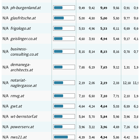
N/A
ph-burgenland.at
9
9
9
9
0
0
,49
,42
,49
,56
,91
,91
N/A
glasfritsche.at
5
4
5
5
9
9
,00
,50
,00
,50
,77
,69
N/A
frigologo.at
5
4
5
6
6
6
,53
,96
,53
,11
,69
,60
N/A
geislinger.co.at
4
3
4
5
9
4
,60
,93
,94
,44
,17
,18
business-
N/A
8
8
8
8
0
0
,15
,14
,15
,16
,78
,77
consulting.co.at
demanega-
N/A
7
6
7
9
1
1
,65
,19
,65
,12
,31
,30
architects.at
notariat-
N/A
2
2
2
2
12
11
,19
,05
,19
,33
,18
,9
naglergasse.at
N/A
rmvg.at
7
6
7
7
2
1
,10
,50
,10
,71
,10
,95
N/A
gwt.at
4
4
4
5
6
6
,64
,24
,64
,03
,59
,24
N/A
wt-bernstorf.at
5
5
5
5
3
3
,84
,70
,84
,98
,96
,87
N/A
powerserv.at
3
3
3
4
7
6
,96
,22
,96
,69
,26
,59
N/A
nws21.at
4
3
4
5
4
3
,39
,46
,94
,86
,42
,65