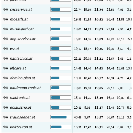
N/A
cncservice.at
21
19
21
23
4
3
,74
,89
,74
,59
,05
,78
N/A
moestls.at
19
11
16
26
11
10
,93
,85
,82
,45
,53
,3
N/A
musik-aktiv.at
19
14
19
23
7
4
,03
,23
,03
,84
,56
,17
N/A
abp-services.at
15
14
15
15
15
15
,09
,96
,09
,23
,13
,1
N/A
wz.at
19
18
19
19
5
4
,12
,97
,36
,39
,50
,81
N/A
hantsch.co.at
21
20
21
21
1
1
,21
,75
,21
,67
,65
,63
N/A
liftcare.at
14
14
14
14
13
13
,43
,40
,43
,46
,63
,5
N/A
domino-plan.at
18
18
18
18
4
4
,57
,40
,57
,74
,73
,73
N/A
kaufmann-tools.at
19
19
19
20
2
1
,85
,53
,85
,17
,00
,93
N/A
haidronic.at
15
14
15
16
10
6
,19
,25
,19
,13
,85
,83
N/A
eniaustria.at
10
9
13
13
10
8
,81
,36
,17
,44
,77
,29
N/A
traunseenet.at
40
9
15
56
13
3
,66
,67
,97
,67
,11
,29
N/A
knittel-ton.at
16
12
16
20
6
3
,31
,47
,31
,14
,02
,53