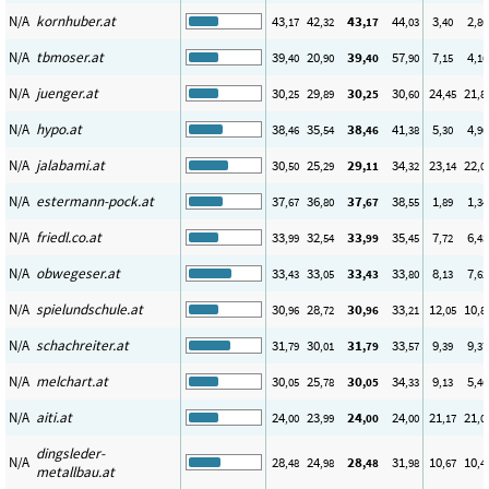
N/A
kornhuber.at
43
42
43
44
3
2
,17
,32
,17
,03
,40
,80
N/A
tbmoser.at
39
20
39
57
7
4
,40
,90
,40
,90
,15
,16
N/A
juenger.at
30
29
30
30
24
21
,25
,89
,25
,60
,45
,8
N/A
hypo.at
38
35
38
41
5
4
,46
,54
,46
,38
,30
,90
N/A
jalabami.at
30
25
29
34
23
22
,50
,29
,11
,32
,14
,0
N/A
estermann-pock.at
37
36
37
38
1
1
,67
,80
,67
,55
,89
,34
N/A
friedl.co.at
33
32
33
35
7
6
,99
,54
,99
,45
,72
,43
N/A
obwegeser.at
33
33
33
33
8
7
,43
,05
,43
,80
,13
,62
N/A
spielundschule.at
30
28
30
33
12
10
,96
,72
,96
,21
,05
,8
N/A
schachreiter.at
31
30
31
33
9
9
,79
,01
,79
,57
,39
,37
N/A
melchart.at
30
25
30
34
9
5
,05
,78
,05
,33
,13
,46
N/A
aiti.at
24
23
24
24
21
21
,00
,99
,00
,00
,17
,0
dingsleder-
N/A
28
24
28
31
10
10
,48
,98
,48
,98
,67
,4
metallbau.at