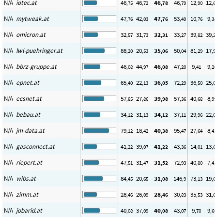
N/A
iotec.at
46
46
46
46
12
12
,75
,72
,78
,79
,90
,6
N/A
mytweak.at
47
42
47
53
10
9
,76
,03
,76
,49
,76
,38
N/A
omicron.at
32
31
32
33
39
39
,57
,73
,31
,27
,82
,2
N/A
lwl-puehringer.at
88
20
35
50
81
17
,20
,53
,06
,04
,29
,9
N/A
bbrz-gruppe.at
46
44
46
47
9
9
,08
,97
,08
,20
,41
,26
N/A
epnet.at
65
22
36
72
36
25
,40
,13
,05
,29
,50
,0
N/A
ecsnet.at
57
27
39
57
40
8
,85
,86
,98
,36
,68
,99
N/A
bebau.at
34
31
34
37
29
22
,12
,13
,12
,11
,96
,0
N/A
jm-data.at
79
18
40
95
27
8
,12
,42
,38
,47
,64
,43
N/A
gasconnect.at
41
39
41
43
14
13
,22
,07
,22
,36
,01
,6
N/A
riepert.at
47
31
31
72
40
7
,51
,47
,52
,93
,80
,41
N/A
wibs.at
84
20
31
146
73
19
,45
,65
,08
,9
,13
,6
N/A
zimm.at
28
26
28
30
35
31
,46
,09
,46
,83
,53
,6
N/A
jobarid.at
40
37
40
43
9
9
,08
,09
,08
,07
,70
,66