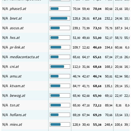
N/A
phase5.at
70
59
70
80
21
18
,04
,40
,04
,68
,65
,0
N/A
bnet.at
128
26
67
232
24
10
,8
,01
,16
,2
,95
,3
N/A
ascus.at
239
71
73
75
187
14
,1
,99
,53
,75
,9
,1
N/A
hxs.at
51
49
51
52
58
55
,00
,83
,00
,17
,72
,9
N/A
pr-link.at
109
12
46
194
60
6
,7
,82
,69
,8
,86
,01
N/A
mediacontacta.at
65
64
65
67
27
26
,61
,17
,61
,04
,15
,6
N/A
cni.at
112
31
68
168
20
16
,0
,56
,68
,2
,56
,7
N/A
amu.at
46
42
46
50
62
58
,74
,67
,74
,81
,94
,0
N/A
ktvam.at
84
41
68
135
29
15
,77
,71
,68
,1
,14
,2
N/A
bewog.at
65
62
65
69
22
22
,90
,68
,90
,12
,97
,8
N/A
tsn.at
65
47
72
89
8
8
,00
,18
,12
,94
,35
,04
N/A
hofians.at
69
67
69
70
13
13
,29
,94
,29
,65
,54
,3
N/A
miex.at
128
30
55
248
100
39
,9
,43
,38
,4
,6
,7