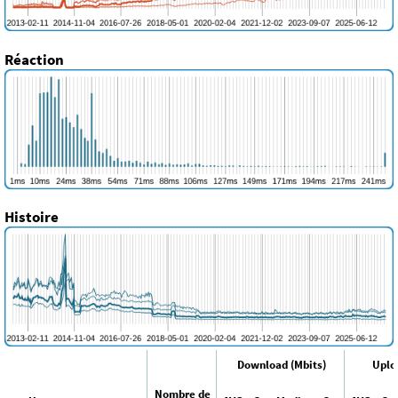
Réaction
Histoire
Download (Mbits)
Uplo
Nombre de