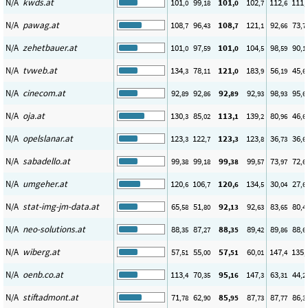
N/A
kwds.at
101
99
101
102
112
111
,0
,18
,0
,7
,6
,
N/A
pawag.at
108
96
108
121
92
73
,7
,43
,7
,1
,66
,7
N/A
zehetbauer.at
101
97
101
104
98
90
,0
,59
,0
,5
,59
,1
N/A
tvweb.at
134
78
121
183
56
45
,3
,11
,0
,9
,19
,6
N/A
cinecom.at
92
92
92
92
98
95
,89
,86
,89
,93
,93
,6
N/A
oja.at
130
85
113
139
80
46
,3
,02
,1
,2
,96
,6
N/A
opelslanar.at
123
122
123
123
36
36
,3
,7
,3
,8
,73
,6
N/A
sabadello.at
99
99
99
99
73
72
,38
,18
,38
,57
,97
,6
N/A
umgeher.at
120
106
120
134
30
27
,6
,7
,6
,5
,04
,6
N/A
stat-img-jm-data.at
65
51
92
92
83
80
,58
,80
,13
,63
,65
,4
N/A
neo-solutions.at
88
87
88
89
89
88
,35
,27
,35
,42
,86
,6
N/A
wiberg.at
57
55
57
60
147
135
,51
,00
,51
,01
,4
,
N/A
oenb.co.at
113
70
95
147
63
44
,4
,35
,16
,3
,31
,2
N/A
stiftadmont.at
71
62
85
87
87
86
,78
,90
,95
,73
,77
,3