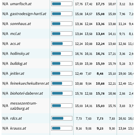
N/A
umarfisch.at
17
17
17
18
3
3
,75
,42
,75
,07
,12
,02
N/A
gastrodesign-hartl.at
15
14
15
15
7
7
,08
,57
,08
,59
,96
,20
N/A
sonnhaus.at
13
12
13
13
11
9
,36
,84
,36
,88
,24
,45
N/A
mcl.at
13
13
13
14
9
8
,84
,58
,84
,11
,71
,11
N/A
acs.at
12
10
12
13
12
11
,24
,88
,24
,60
,56
,0
N/A
hollinsky.at
16
16
16
17
3
2
,76
,31
,76
,21
,36
,95
N/A
bulldog.at
15
15
15
15
5
3
,59
,39
,59
,79
,28
,78
N/A
jeitler.at
12
7
8
15
19
16
,49
,87
,48
,10
,00
,4
N/A
feinekuechekulterer.at
10
9
10
12
12
11
,88
,54
,88
,21
,49
,4
N/A
biohotel-daberer.at
15
12
15
18
2
2
,78
,58
,78
,98
,56
,47
messezentrum-
N/A
15
14
15
15
3
3
,03
,31
,03
,75
,83
,79
salzburg.at
N/A
rdcs.at
7
7
7
7
16
16
,73
,63
,73
,83
,92
,0
N/A
krauss.at
9
9
9
9
13
13
,16
,05
,23
,30
,84
,8