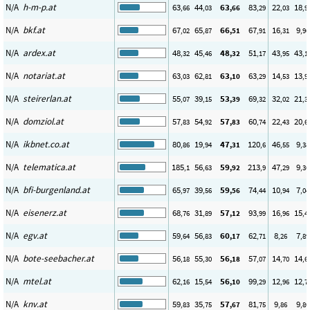
N/A
h-m-p.at
63
44
63
83
22
18
,66
,03
,66
,29
,03
,9
N/A
bkf.at
67
65
66
67
16
9
,02
,87
,51
,91
,31
,96
N/A
ardex.at
48
45
48
51
43
43
,32
,46
,32
,17
,95
,1
N/A
notariat.at
63
62
63
63
14
13
,03
,81
,10
,29
,53
,9
N/A
steirerlan.at
55
39
53
69
32
21
,07
,15
,39
,32
,02
,3
N/A
domziol.at
57
54
57
60
22
20
,83
,92
,83
,74
,43
,6
N/A
ikbnet.co.at
80
19
47
120
46
9
,86
,94
,31
,6
,55
,38
N/A
telematica.at
185
56
59
213
47
9
,1
,63
,92
,9
,29
,36
N/A
bfi-burgenland.at
65
39
59
74
10
7
,97
,56
,56
,44
,94
,04
N/A
eisenerz.at
68
31
57
93
16
15
,76
,89
,12
,99
,96
,4
N/A
egv.at
59
56
60
62
8
7
,64
,83
,17
,71
,26
,89
N/A
bote-seebacher.at
56
55
56
57
14
14
,18
,30
,18
,07
,70
,6
N/A
mtel.at
62
15
56
99
12
12
,16
,54
,10
,29
,96
,7
N/A
knv.at
59
35
57
81
9
9
,83
,75
,67
,75
,86
,80