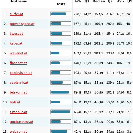
Hostname
AVG
Q1
Median
Q3
AVG
Q1
tests
1.
surfer.at
228
74
157
314
45
24
,3
,02
,5
,6
,76
,9
2.
power-speed.at
167
45
100
292
153
48
,8
,61
,4
,3
,8
,6
3.
liwest.at
139
51
105
154
24
16
,5
,43
,7
,3
,29
,0
4.
kabsi.at
172
63
101
206
33
10
,7
,96
,1
,3
,77
,2
5.
wavenet.at
163
21
101
233
39
8
,1
,69
,1
,6
,94
,66
6.
flashnet.at
140
21
80
248
106
19
,6
,29
,09
,5
,5
,9
7.
cablevision.at
103
20
52
111
47
11
,0
,13
,49
,4
,51
,4
8.
cablelink.at
87
15
55
139
23
5
,98
,05
,48
,9
,34
,99
9.
telekom.at
89
19
50
101
24
8
,39
,79
,49
,8
,97
,22
10.
bob.at
67
19
46
92
16
5
,55
,92
,28
,36
,69
,38
11.
t-mobile.at
66
15
39
87
21
7
,44
,57
,92
,17
,93
,07
12.
upcbusiness.at
87
13
36
90
35
6
,17
,70
,65
,89
,85
,82
13.
webapn.at
42
12
30
54
12
3
,76
,05
,10
,82
,67
,95