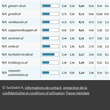
N/A
ganzer-vb.at
5
5
5
6
0
0
,85
,28
,85
,43
,44
,43
N/A
groebl.at
5
5
5
6
0
0
,72
,35
,72
,08
,020
,01
N/A
rambossek.at
4
4
4
4
1
1
,72
,71
,72
,73
,91
,90
N/A
suppanundsuppan.at
4
3
4
4
1
1
,01
,57
,01
,45
,85
,02
N/A
westnet.at
3
1
2
4
3
2
,44
,55
,31
,77
,06
,58
N/A
wvlw.at
1
1
1
1
1
1
,72
,65
,72
,78
,85
,83
N/A
kurhotel-strobl.at
2
1
2
3
0
0
,34
,63
,27
,43
,31
,21
N/A
kraiburg.co.at
1
1
1
2
0
0
,95
,40
,95
,50
,31
,25
maxxom-
N/A
1
0
1
1
0
0
,24
,63
,24
,86
,14
,11
automation.at
© TestDebit.fr,
informations de contact
,
protection de la
confidentialité et conditions d'utilisation
Theme light/dark