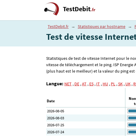
TestDebit
.fr
TestDebit.fr
→
Statistiques par hostname
→
Test de vitesse Intern
Statistiques de test de vitesse Internet pour le n
vitesse de téléchargement et le ping. ISP Energi
(plus haut est le meilleur) et la valeur du ping est 
Langue:
NET
,
DE
,
AT
,
ES
,
IT
,
HU
,
PL
,
SK
,
UK
,
R
Nom
Date
t
2026-08-05
2026-08-03
2026-07-25
2026-07-24