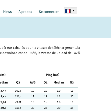
▾
News
À propos
Se connecter
upérieur calculés pour la vitesse de téléchargement, la
 de download est de +89%, la vitesse de upload de +42%
its)
Ping (ms)
edian
Q3
AVG
Q1
Median
Q3
24
102
10
10
10
11
,47
,6
49
121
17
11
14
20
,83
,7
79
79
16
15
16
16
,66
,87
120
156
39
25
39
53
,8
,1