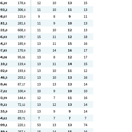
86
178
12
10
13
15
,20
,6
293
306
11
10
11
13
,2
,3
98
115
9
8
9
11
,07
,9
181
281
11
9
10
13
,1
,5
331
608
11
10
12
13
,0
,3
86
109
15
11
12
18
,03
,7
54
185
13
11
15
16
,27
,9
97
170
15
14
16
17
,85
,9
94
95
13
8
12
17
,08
,55
110
119
13
11
14
15
,2
,4
102
193
13
10
11
12
,0
,5
146
203
13
10
13
16
,5
,2
69
87
13
13
13
14
,46
,17
67
100
10
9
10
10
,02
,4
93
144
12
7
11
16
,59
,4
59
72
13
12
13
14
,22
,12
155
233
13
9
9
14
,9
,0
64
89
7
7
7
7
,62
,71
209
220
53
13
13
74
,1
,1
189
257
15
14
15
16
,4
,1