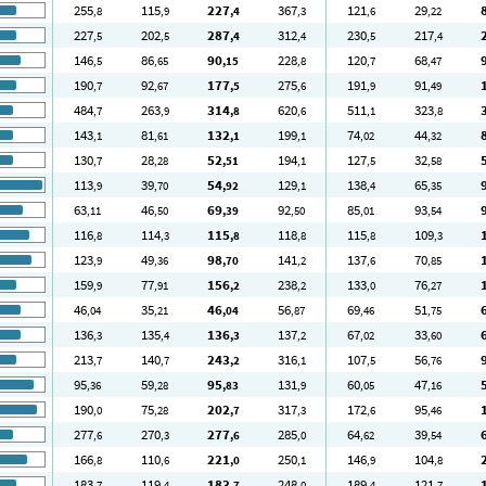
255
115
227
367
121
29
,8
,9
,4
,3
,6
,22
227
202
287
312
230
217
,5
,5
,4
,4
,5
,4
146
86
90
228
120
68
,5
,65
,15
,8
,7
,47
190
92
177
275
191
91
,7
,67
,5
,6
,9
,49
484
263
314
620
511
323
,7
,9
,8
,6
,1
,8
143
81
132
199
74
44
,1
,61
,1
,1
,02
,32
130
28
52
194
127
32
,7
,28
,51
,1
,5
,58
113
39
54
129
138
65
,9
,70
,92
,1
,4
,35
63
46
69
92
85
93
,11
,50
,39
,50
,01
,54
116
114
115
118
115
109
,8
,3
,8
,8
,8
,3
123
49
98
141
137
70
,9
,36
,70
,2
,6
,85
159
77
156
238
133
76
,9
,91
,2
,2
,0
,27
46
35
46
56
69
51
,04
,21
,04
,87
,46
,75
136
135
136
137
67
33
,3
,4
,3
,2
,02
,60
213
140
243
316
107
56
,7
,7
,2
,1
,5
,76
95
59
95
131
60
47
,36
,28
,83
,9
,05
,16
190
75
202
317
172
95
,0
,28
,7
,3
,6
,46
277
270
277
285
64
39
,6
,3
,6
,0
,62
,54
166
110
221
250
146
104
,8
,6
,0
,1
,9
,8
183
119
183
248
189
121
,7
,4
,7
,0
,4
,7