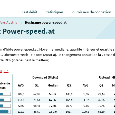
Test débit
Statistiques
Fournisseur de connexion
Pays Austria
→
Hostname power-speed.at
et Power-speed.at
om d'hôte power-speed.at. Moyenne, médiane, quartile inférieur et quartile s
e AG Oberoesterreich Telekom (Austria). Le changement annuel de la vitesse
de +9% (inférieur est le meilleur).
O
,
CZ
Download (Mbits)
Upload (Mb
bre de
AVG
Q1
Median
Q3
AVG
Q1
M
ests
109
52
53
138
76
24
,8
,31
,12
,9
,35
,14
113
21
62
154
111
39
,6
,54
,47
,5
,2
,35
72
68
72
75
79
79
,06
,43
,06
,70
,66
,45
112
86
160
161
109
68
,3
,65
,0
,7
,2
,19