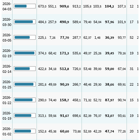
2026-
673
551
909
913
105
103
104
107
12
1
,0
,1
,6
,2
,8
,5
,2
,3
04-03
2026-
484
257
490
589
79
54
97
101
17
1
,3
,9
,9
,4
,40
,04
,96
,9
03-30
2026-
225
7
77
287
62
1
36
93
52
2
,1
,26
,70
,7
,37
,48
,39
,77
03-05
2026-
374
68
171
535
49
25
39
79
19
1
,3
,42
,3
,6
,37
,26
,45
,16
02-19
2026-
422
34
512
726
53
39
59
67
31
1
,8
,18
,8
,0
,48
,00
,00
,04
02-14
2026-
281
49
90
266
48
29
38
69
22
1
,8
,59
,29
,7
,45
,30
,66
,91
01-25
2026-
290
74
158
458
71
52
87
90
15
1
,0
,40
,7
,1
,32
,72
,97
,74
01-22
2026-
313
59
91
698
82
76
92
93
19
1
,1
,56
,67
,6
,39
,37
,07
,61
01-19
2026-
152
45
60
73
52
42
47
77
20
1
,8
,38
,60
,88
,59
,29
,74
,25
01-02