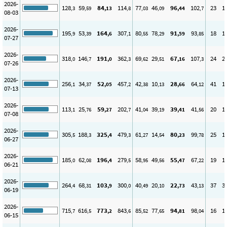
2026-
128
59
84
114
77
46
96
102
23
1
,3
,59
,13
,8
,03
,09
,44
,7
08-03
2026-
195
53
164
307
80
78
91
93
18
1
,9
,39
,6
,1
,55
,29
,59
,85
07-27
2026-
318
146
191
362
69
29
67
107
24
2
,0
,7
,0
,3
,62
,51
,16
,3
07-26
2026-
256
34
52
457
42
10
28
64
41
1
,1
,37
,05
,2
,38
,13
,66
,12
07-13
2026-
113
25
59
202
41
39
39
41
20
1
,1
,76
,27
,7
,04
,19
,41
,56
07-08
2026-
305
188
325
479
61
14
80
99
25
1
,5
,3
,4
,3
,27
,54
,23
,78
06-27
2026-
185
62
196
279
58
49
55
67
19
1
,0
,08
,4
,5
,95
,56
,47
,22
06-21
2026-
264
68
103
300
40
20
22
43
37
3
,4
,31
,9
,0
,49
,10
,73
,13
06-19
2026-
715
616
773
843
85
77
94
98
16
1
,7
,5
,2
,6
,52
,65
,81
,04
06-15