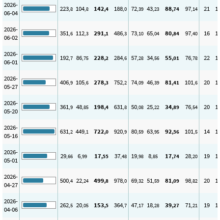
2026-
223
104
142
188
72
43
88
97
21
1
,8
,8
,4
,0
,39
,23
,74
,14
06-04
2026-
351
112
291
486
73
65
80
97
16
1
,6
,3
,1
,3
,10
,04
,84
,40
06-02
2026-
192
86
228
284
57
34
55
76
22
1
,7
,75
,2
,6
,28
,56
,01
,78
06-01
2026-
406
105
278
752
74
46
81
101
20
1
,9
,6
,3
,2
,09
,39
,41
,6
05-27
2026-
361
48
198
631
50
25
34
76
20
1
,9
,85
,4
,8
,08
,22
,89
,54
05-20
2026-
631
449
722
920
80
63
92
101
14
1
,2
,1
,0
,9
,59
,95
,56
,5
05-16
2026-
29
6
17
37
19
8
17
28
19
1
,66
,99
,55
,48
,98
,85
,74
,20
05-01
2026-
500
22
499
978
69
51
81
98
20
1
,4
,24
,8
,0
,32
,59
,09
,82
04-27
2026-
262
20
153
364
47
18
39
71
19
1
,5
,05
,5
,7
,17
,28
,27
,21
04-06