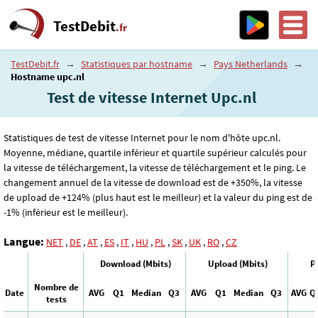
TestDebit
.fr
TestDebit.fr
→
Statistiques par hostname
→
Pays Netherlands
→
Hostname upc.nl
Test de vitesse Internet Upc.nl
Statistiques de test de vitesse Internet pour le nom d'hôte upc.nl.
Moyenne, médiane, quartile inférieur et quartile supérieur calculés pour
la vitesse de téléchargement, la vitesse de téléchargement et le ping. Le
changement annuel de la vitesse de download est de +350%, la vitesse
de upload de +124% (plus haut est le meilleur) et la valeur du ping est de
-1% (inférieur est le meilleur).
Langue:
NET
,
DE
,
AT
,
ES
,
IT
,
HU
,
PL
,
SK
,
UK
,
RO
,
CZ
Download (Mbits)
Upload (Mbits)
P
Nombre de
Date
AVG
Q1
Median
Q3
AVG
Q1
Median
Q3
AVG
Q
tests