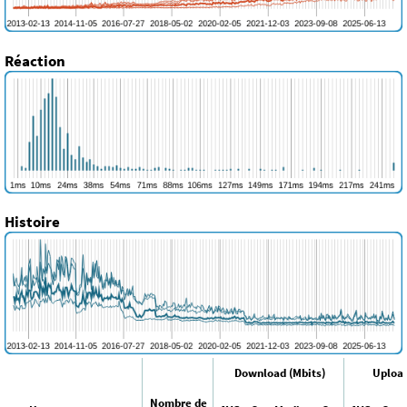
Réaction
Histoire
Download (Mbits)
Upload
Nombre de