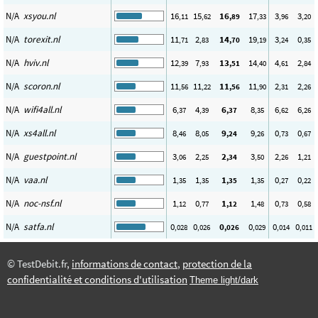
N/A
xsyou.nl
16
15
16
17
3
3
,11
,62
,89
,33
,96
,20
N/A
torexit.nl
11
2
14
19
3
0
,71
,83
,70
,19
,24
,35
N/A
hviv.nl
12
7
13
14
4
2
,39
,93
,51
,40
,61
,84
N/A
scoron.nl
11
11
11
11
2
2
,56
,22
,56
,90
,31
,26
N/A
wifi4all.nl
6
4
6
8
6
6
,37
,39
,37
,35
,62
,26
N/A
xs4all.nl
8
8
9
9
0
0
,46
,05
,24
,26
,73
,67
N/A
guestpoint.nl
3
2
2
3
2
1
,06
,25
,34
,50
,26
,21
N/A
vaa.nl
1
1
1
1
0
0
,35
,35
,35
,35
,27
,22
N/A
noc-nsf.nl
1
0
1
1
0
0
,12
,77
,12
,48
,73
,58
N/A
satfa.nl
0
0
0
0
0
0
,028
,026
,026
,029
,014
,011
© TestDebit.fr,
informations de contact
,
protection de la
confidentialité et conditions d'utilisation
Theme light/dark