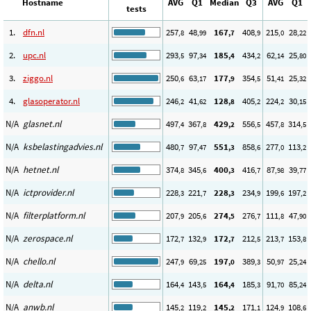
Hostname
AVG
Q1
Median
Q3
AVG
Q1
tests
1.
dfn.nl
257
48
167
408
215
28
,8
,99
,7
,9
,0
,22
2.
upc.nl
293
97
185
434
62
25
,5
,34
,4
,2
,14
,80
3.
ziggo.nl
250
63
177
354
51
25
,6
,17
,9
,5
,41
,32
4.
glasoperator.nl
246
41
128
405
224
30
,2
,62
,8
,2
,2
,15
N/A
glasnet.nl
497
367
429
556
457
314
,4
,8
,2
,5
,8
,5
N/A
ksbelastingadvies.nl
480
97
551
858
277
113
,7
,47
,3
,6
,0
,2
N/A
hetnet.nl
374
345
400
416
87
39
,8
,6
,3
,7
,98
,77
N/A
ictprovider.nl
228
221
228
234
199
197
,3
,7
,3
,9
,6
,2
N/A
filterplatform.nl
207
205
274
276
111
47
,9
,6
,5
,7
,8
,90
N/A
zerospace.nl
172
132
172
212
213
153
,7
,9
,7
,5
,7
,8
N/A
chello.nl
247
69
197
389
50
25
,9
,25
,0
,3
,97
,24
N/A
delta.nl
164
143
164
185
91
85
,4
,5
,4
,3
,70
,24
N/A
anwb.nl
145
119
145
171
124
108
,2
,2
,2
,1
,9
,6