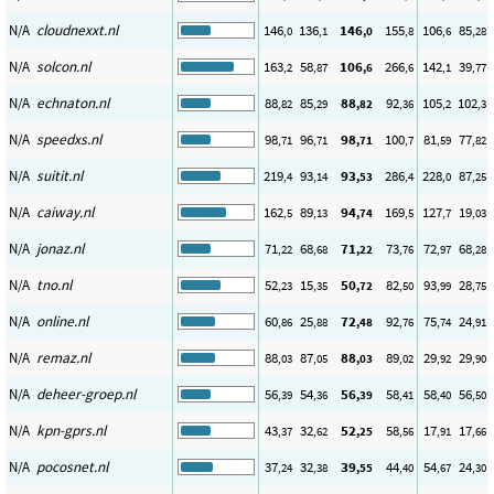
N/A
cloudnexxt.nl
146
136
146
155
106
85
,0
,1
,0
,8
,6
,28
N/A
solcon.nl
163
58
106
266
142
39
,2
,87
,6
,6
,1
,77
N/A
echnaton.nl
88
85
88
92
105
102
,82
,29
,82
,36
,2
,3
N/A
speedxs.nl
98
96
98
100
81
77
,71
,71
,71
,7
,59
,82
N/A
suitit.nl
219
93
93
286
228
87
,4
,14
,53
,4
,0
,25
N/A
caiway.nl
162
89
94
169
127
19
,5
,13
,74
,5
,7
,03
N/A
jonaz.nl
71
68
71
73
72
68
,22
,68
,22
,76
,97
,28
N/A
tno.nl
52
15
50
82
93
28
,23
,35
,72
,50
,99
,75
N/A
online.nl
60
25
72
92
75
24
,86
,88
,48
,76
,74
,91
N/A
remaz.nl
88
87
88
89
29
29
,03
,05
,03
,02
,92
,90
N/A
deheer-groep.nl
56
54
56
58
58
56
,39
,36
,39
,41
,40
,50
N/A
kpn-gprs.nl
43
32
52
58
17
17
,37
,62
,25
,56
,91
,66
N/A
pocosnet.nl
37
32
39
44
54
24
,24
,38
,55
,40
,67
,30