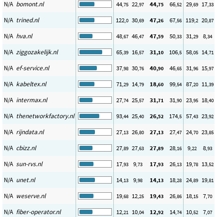
N/A
bomont.nl
44
22
44
66
29
17
,75
,97
,75
,52
,69
,33
N/A
trined.nl
122
30
47
67
119
20
,0
,69
,26
,56
,2
,87
N/A
hva.nl
48
46
47
50
31
8
,67
,47
,59
,33
,29
,34
N/A
ziggozakelijk.nl
65
16
31
106
58
14
,39
,57
,10
,5
,05
,71
N/A
ef-service.nl
37
30
40
46
31
15
,98
,76
,90
,65
,96
,97
N/A
kabeltex.nl
71
14
18
99
87
11
,29
,79
,60
,54
,20
,39
N/A
intermax.nl
27
25
31
31
23
18
,74
,57
,71
,90
,95
,40
N/A
thenetworkfactory.nl
93
25
26
174
57
23
,44
,40
,52
,5
,43
,92
N/A
rijndata.nl
27
26
27
27
24
23
,13
,80
,13
,47
,70
,85
N/A
cbizz.nl
27
27
27
28
9
8
,89
,63
,89
,16
,22
,93
N/A
sun-rvs.nl
17
9
17
26
19
13
,93
,73
,93
,13
,78
,52
N/A
unet.nl
14
9
14
18
24
19
,13
,98
,13
,28
,89
,81
N/A
weserve.nl
19
12
19
26
18
7
,68
,25
,43
,86
,15
,70
N/A
fiber-operator.nl
12
10
12
14
10
7
,21
,04
,92
,74
,52
,07