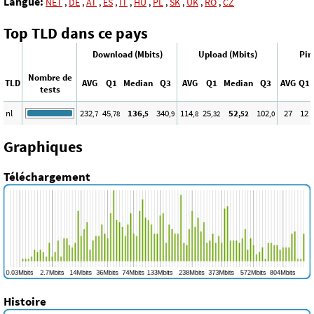
Langue:
NET
,
DE
,
AT
,
ES
,
IT
,
HU
,
PL
,
SK
,
UK
,
RO
,
CZ
Top TLD dans ce pays
Download (Mbits)
Upload (Mbits)
Pin
Nombre de
TLD
AVG
Q1
Median
Q3
AVG
Q1
Median
Q3
AVG
Q1
tests
nl
232
45
136
340
114
25
52
102
27
12
,7
,78
,5
,9
,8
,32
,52
,0
Graphiques
Téléchargement
Histoire