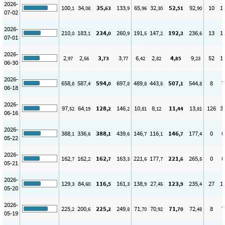
2026-
100
34
35
133
65
32
52
92
10
1
,1
,08
,63
,9
,96
,30
,51
,90
07-02
2026-
210
183
234
260
191
147
192
236
13
1
,0
,1
,0
,9
,5
,2
,3
,6
07-01
2026-
2
2
3
3
6
2
4
9
52
1
,97
,56
,73
,77
,42
,82
,85
,23
06-30
2026-
658
587
594
697
489
443
507
544
8
7
,8
,4
,0
,8
,8
,5
,1
,8
06-18
2026-
97
64
128
146
10
8
11
13
126
3
,52
,19
,2
,2
,81
,12
,44
,81
06-16
2026-
388
336
388
439
146
116
146
177
0
0
,1
,6
,1
,6
,7
,1
,7
,4
05-22
2026-
162
162
162
163
221
177
221
265
0
0
,7
,2
,7
,3
,6
,7
,6
,5
05-21
2026-
129
84
116
161
138
27
123
235
27
1
,3
,60
,5
,3
,9
,45
,9
,4
05-20
2026-
225
200
225
249
71
70
71
72
8
7
,2
,6
,2
,8
,70
,92
,70
,48
05-19