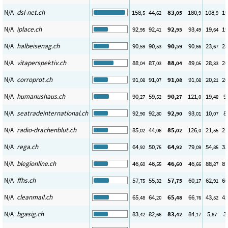
N/A
dsl-net.ch
158
44
83
180
108
19
,5
,62
,05
,9
,9
N/A
iplace.ch
92
92
92
93
19
19
,95
,41
,95
,49
,64
N/A
halbeisenag.ch
90
90
90
90
23
23
,59
,53
,59
,66
,67
N/A
vitaperspektiv.ch
88
87
88
89
28
26
,04
,03
,04
,05
,33
N/A
corroprot.ch
91
91
91
91
20
20
,08
,07
,08
,08
,21
N/A
humanushaus.ch
90
59
90
121
19
9
,27
,52
,27
,0
,48
N/A
seatradeinternational.ch
92
92
92
93
10
8
,90
,80
,90
,01
,07
N/A
radio-drachenblut.ch
85
44
85
126
21
21
,02
,06
,02
,0
,55
N/A
rega.ch
64
50
64
79
54
35
,92
,75
,92
,09
,85
N/A
blegionline.ch
46
46
46
46
88
87
,60
,55
,60
,66
,87
N/A
ffhs.ch
57
55
57
60
62
60
,75
,32
,75
,17
,91
N/A
cleanmail.ch
65
64
65
66
43
42
,48
,20
,48
,76
,52
N/A
bgasig.ch
83
82
83
84
5
3
,42
,66
,42
,17
,87