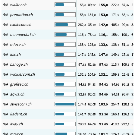
N/A
walker.ch
155
89
155
222
37
21
,8
,22
,8
,3
,47
N/A
premotion.ch
153
134
153
171
35
34
,0
,0
,0
,9
,12
N/A
cablecom.ch
262
35
142
485
99
33
,3
,19
,0
,3
,06
N/A
maennedorf.ch
116
73
116
158
100
64
,1
,63
,1
,6
,2
N/A
e-face.ch
133
128
133
138
51
50
,6
,8
,6
,4
,19
N/A
kss.ch
147
145
147
149
17
17
,5
,5
,5
,5
,39
N/A
bahoge.ch
97
81
97
113
109
97
,63
,58
,63
,7
,3
N/A
winklercom.ch
132
104
132
159
22
12
,1
,9
,1
,3
,48
N/A
grafitec.ch
94
94
94
94
93
92
,62
,33
,62
,91
,19
N/A
aqwa.ch
92
92
94
94
93
92
,89
,03
,09
,35
,04
N/A
swisscom.ch
174
62
103
254
128
27
,5
,05
,9
,7
,9
N/A
kadent.ch
141
92
93
166
126
93
,7
,65
,36
,5
,5
N/A
iway.ch
290
64
93
418
292
55
,9
,06
,09
,9
,6
N/A
mpw.ch
96
73
101
124
76
70
,30
,14
,2
,3
,24