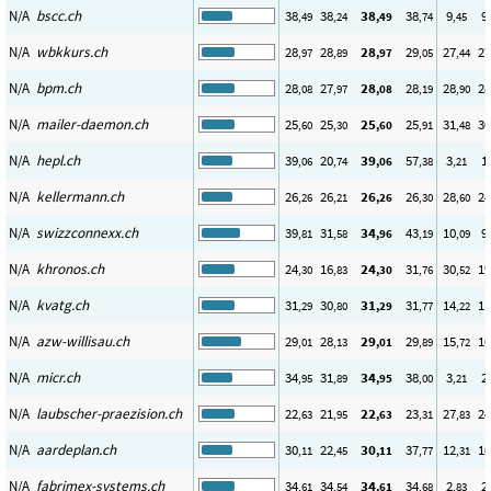
N/A
bscc.ch
38
38
38
38
9
9
,49
,24
,49
,74
,45
N/A
wbkkurs.ch
28
28
28
29
27
27
,97
,89
,97
,05
,44
N/A
bpm.ch
28
27
28
28
28
28
,08
,97
,08
,19
,90
N/A
mailer-daemon.ch
25
25
25
25
31
30
,60
,30
,60
,91
,48
N/A
hepl.ch
39
20
39
57
3
1
,06
,74
,06
,38
,21
N/A
kellermann.ch
26
26
26
26
28
24
,26
,21
,26
,30
,60
N/A
swizzconnexx.ch
39
31
34
43
10
9
,81
,58
,96
,19
,09
N/A
khronos.ch
24
16
24
31
30
19
,30
,83
,30
,76
,52
N/A
kvatg.ch
31
30
31
31
14
11
,29
,80
,29
,77
,22
N/A
azw-willisau.ch
29
28
29
29
15
10
,01
,13
,01
,89
,72
N/A
micr.ch
34
31
34
38
3
2
,95
,89
,95
,00
,21
N/A
laubscher-praezision.ch
22
21
22
23
27
24
,63
,95
,63
,31
,83
N/A
aardeplan.ch
30
22
30
37
12
10
,11
,45
,11
,77
,31
N/A
fabrimex-systems.ch
34
34
34
34
2
2
,61
,54
,61
,68
,83