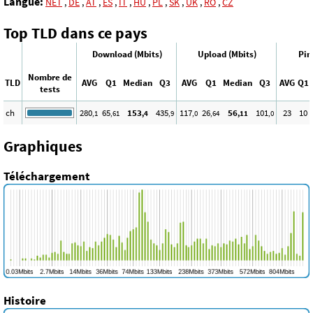
Langue:
NET
,
DE
,
AT
,
ES
,
IT
,
HU
,
PL
,
SK
,
UK
,
RO
,
CZ
Top TLD dans ce pays
Download (Mbits)
Upload (Mbits)
Pin
Nombre de
TLD
AVG
Q1
Median
Q3
AVG
Q1
Median
Q3
AVG
Q1
tests
ch
280
65
153
435
117
26
56
101
23
10
,1
,61
,4
,9
,0
,64
,11
,0
Graphiques
Téléchargement
Histoire