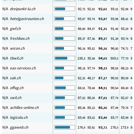
N/A
dreipunkt-lu.ch
92
92
92
93
92
91
,72
,02
,61
,31
,06
N/A
hotelgastrounion.ch
93
93
93
93
88
87
,87
,74
,87
,99
,41
N/A
gwf.ch
86
84
91
91
93
92
,80
,37
,31
,48
,29
N/A
freshbox.ch
89
87
89
91
93
93
,37
,36
,37
,39
,74
N/A
wicon.ch
96
95
96
96
74
72
,16
,52
,16
,80
,71
N/A
tbwil.ch
235
35
94
503
77
37
,3
,38
,03
,0
,70
N/A
eas-services.ch
98
97
98
98
66
60
,15
,74
,15
,55
,23
N/A
sak.ch
62
46
87
90
80
45
,31
,17
,27
,93
,09
N/A
offag.ch
84
78
84
90
84
83
,51
,48
,51
,54
,40
N/A
swil.ch
87
86
87
87
82
81
,02
,30
,02
,74
,67
N/A
achilles-online.ch
86
85
86
87
79
72
,36
,23
,36
,49
,76
N/A
logicolu.ch
83
83
83
83
83
83
,40
,02
,40
,77
,99
N/A
ggaweb.ch
176
50
93
176
173
50
,9
,92
,72
,0
,9