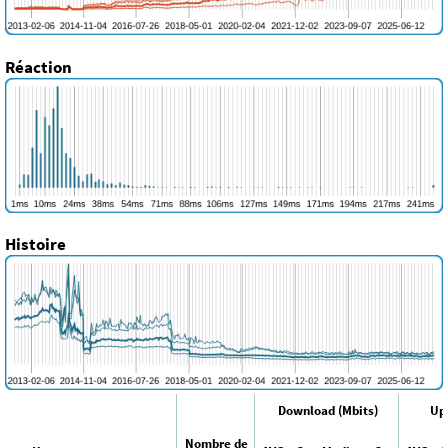
Réaction
Histoire
Download (Mbits)
Upl
Nombre de