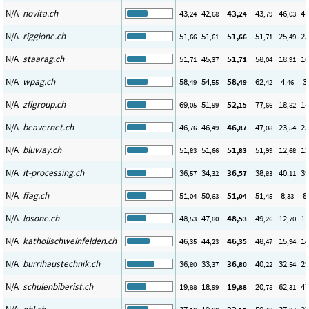
N/A
novita.ch
43
42
43
43
46
41
,24
,68
,24
,79
,03
N/A
riggione.ch
51
51
51
51
25
25
,66
,61
,66
,71
,49
N/A
staarag.ch
51
45
51
58
18
10
,71
,37
,71
,04
,91
N/A
wpag.ch
58
54
58
62
4
3
,49
,55
,49
,42
,46
N/A
zfigroup.ch
69
51
52
77
18
14
,05
,99
,15
,66
,82
N/A
beavernet.ch
46
46
46
47
23
23
,76
,49
,87
,08
,54
N/A
bluway.ch
51
51
51
51
12
12
,83
,66
,83
,99
,68
N/A
it-processing.ch
36
34
36
38
40
39
,57
,32
,57
,83
,11
N/A
ffag.ch
51
50
51
51
8
8
,04
,63
,04
,45
,33
N/A
losone.ch
48
47
48
49
12
12
,53
,80
,53
,26
,70
N/A
katholischweinfelden.ch
46
44
46
48
15
14
,35
,23
,35
,47
,94
N/A
burrihaustechnik.ch
36
33
36
40
32
29
,80
,37
,80
,22
,54
N/A
schulenbiberist.ch
19
18
19
20
62
47
,88
,99
,88
,78
,31