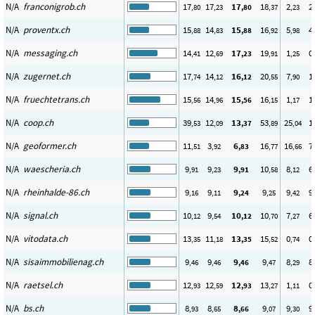
N/A
franconigrob.ch
17
17
17
18
2
2
,80
,23
,80
,37
,23
N/A
proventx.ch
15
14
15
16
5
4
,88
,83
,88
,92
,98
N/A
messaging.ch
14
12
17
19
1
0
,41
,69
,23
,91
,25
N/A
zugernet.ch
17
14
16
20
7
1
,74
,12
,12
,55
,90
N/A
fruechtetrans.ch
15
14
15
16
1
1
,56
,96
,56
,15
,17
N/A
coop.ch
39
12
13
53
25
1
,53
,09
,37
,89
,04
N/A
geoformer.ch
11
3
6
16
16
7
,51
,92
,83
,77
,66
N/A
waescheria.ch
9
9
9
10
8
6
,91
,23
,91
,58
,12
N/A
rheinhalde-86.ch
9
9
9
9
9
9
,16
,11
,24
,25
,42
N/A
signal.ch
10
9
10
10
7
6
,12
,54
,12
,70
,27
N/A
vitodata.ch
13
11
13
15
0
0
,35
,18
,35
,52
,74
N/A
sisaimmobilienag.ch
9
9
9
9
8
8
,46
,46
,46
,47
,29
N/A
raetsel.ch
12
12
12
13
1
0
,93
,59
,93
,27
,11
N/A
bs.ch
8
8
8
9
9
9
,93
,65
,66
,07
,30