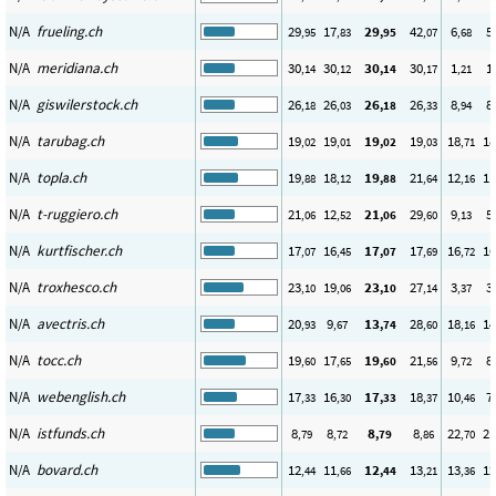
N/A
frueling.ch
29
17
29
42
6
5
,95
,83
,95
,07
,68
N/A
meridiana.ch
30
30
30
30
1
1
,14
,12
,14
,17
,21
N/A
giswilerstock.ch
26
26
26
26
8
8
,18
,03
,18
,33
,94
N/A
tarubag.ch
19
19
19
19
18
18
,02
,01
,02
,03
,71
N/A
topla.ch
19
18
19
21
12
11
,88
,12
,88
,64
,16
N/A
t-ruggiero.ch
21
12
21
29
9
5
,06
,52
,06
,60
,13
N/A
kurtfischer.ch
17
16
17
17
16
16
,07
,45
,07
,69
,72
N/A
troxhesco.ch
23
19
23
27
3
3
,10
,06
,10
,14
,37
N/A
avectris.ch
20
9
13
28
18
14
,93
,67
,74
,60
,16
N/A
tocc.ch
19
17
19
21
9
8
,60
,65
,60
,56
,72
N/A
webenglish.ch
17
16
17
18
10
7
,33
,30
,33
,37
,46
N/A
istfunds.ch
8
8
8
8
22
21
,79
,72
,79
,86
,70
N/A
bovard.ch
12
11
12
13
13
12
,44
,66
,44
,21
,36