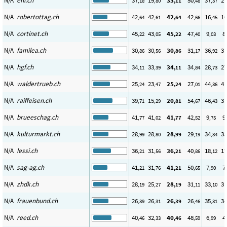
N/A
ehl.ch
37
19
33
50
37
27
,18
,80
,11
,48
,37
N/A
robertottag.ch
42
42
42
42
16
16
,64
,61
,64
,66
,45
N/A
cortinet.ch
45
43
45
47
9
8
,22
,05
,22
,40
,03
N/A
familea.ch
30
30
30
31
36
31
,86
,56
,86
,17
,92
N/A
hgf.ch
34
33
34
34
28
27
,11
,39
,11
,84
,73
N/A
waldertrueb.ch
25
23
25
27
44
41
,24
,47
,24
,01
,36
N/A
raiffeisen.ch
39
15
20
54
46
31
,71
,29
,81
,67
,43
N/A
brueeschag.ch
41
41
41
42
9
9
,77
,02
,77
,52
,75
N/A
kulturmarkt.ch
28
28
28
29
34
33
,99
,80
,99
,19
,34
N/A
lessi.ch
36
31
36
40
18
17
,21
,56
,21
,86
,12
N/A
sag-ag.ch
41
31
41
50
7
7
,21
,76
,21
,65
,90
N/A
zhdk.ch
28
25
28
31
33
31
,19
,27
,19
,11
,10
N/A
frauenbund.ch
26
26
26
26
35
34
,39
,31
,39
,46
,31
N/A
reed.ch
40
32
40
48
6
4
,46
,33
,46
,59
,99