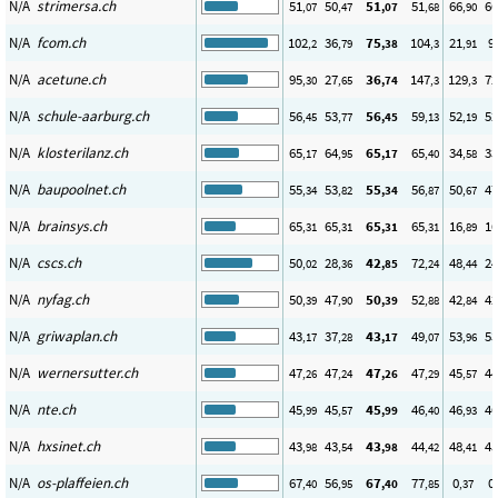
N/A
strimersa.ch
51
50
51
51
66
66
,07
,47
,07
,68
,90
N/A
fcom.ch
102
36
75
104
21
9
,2
,79
,38
,3
,91
N/A
acetune.ch
95
27
36
147
129
72
,30
,65
,74
,3
,3
N/A
schule-aarburg.ch
56
53
56
59
52
52
,45
,77
,45
,13
,19
N/A
klosterilanz.ch
65
64
65
65
34
33
,17
,95
,17
,40
,58
N/A
baupoolnet.ch
55
53
55
56
50
47
,34
,82
,34
,87
,67
N/A
brainsys.ch
65
65
65
65
16
16
,31
,31
,31
,31
,89
N/A
cscs.ch
50
28
42
72
48
24
,02
,36
,85
,24
,44
N/A
nyfag.ch
50
47
50
52
42
42
,39
,90
,39
,88
,84
N/A
griwaplan.ch
43
37
43
49
53
53
,17
,28
,17
,07
,96
N/A
wernersutter.ch
47
47
47
47
45
44
,26
,24
,26
,29
,57
N/A
nte.ch
45
45
45
46
46
46
,99
,57
,99
,40
,93
N/A
hxsinet.ch
43
43
43
44
48
45
,98
,54
,98
,42
,41
N/A
os-plaffeien.ch
67
56
67
77
0
0
,40
,95
,40
,85
,37