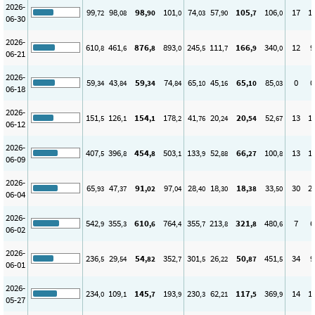
2026-
99
98
98
101
74
57
105
106
17
1
,72
,08
,90
,0
,03
,90
,7
,0
06-30
2026-
610
461
876
893
245
111
166
340
12
9
,8
,6
,8
,0
,5
,7
,9
,0
06-21
2026-
59
43
59
74
65
45
65
85
0
0
,34
,84
,34
,84
,10
,16
,10
,03
06-18
2026-
151
126
154
178
41
20
20
52
13
1
,5
,1
,1
,2
,76
,24
,54
,67
06-12
2026-
407
396
454
503
133
52
66
100
13
1
,5
,8
,8
,1
,9
,88
,27
,8
06-09
2026-
65
47
91
97
28
18
18
33
30
2
,93
,37
,02
,04
,40
,30
,38
,50
06-04
2026-
542
355
610
764
355
213
321
480
7
6
,9
,3
,6
,4
,7
,8
,8
,6
06-02
2026-
236
29
54
352
301
26
50
451
34
9
,5
,54
,82
,7
,5
,22
,87
,5
06-01
2026-
234
109
145
193
230
62
117
369
14
1
,0
,1
,7
,9
,3
,21
,5
,9
05-27