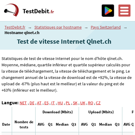
TestDebit
.fr
TestDebit.fr
→
Statistiques par hostname
→
Pays Switzerland
→
Hostname qlnet.ch
Test de vitesse Internet Qlnet.ch
Statistiques de test de vitesse Internet pour le nom d'hôte qlnet.ch.
Moyenne, médiane, quartile inférieur et quartile supérieur calculés pour
la vitesse de téléchargement, la vitesse de téléchargement et le ping. Le
changement annuel de la vitesse de download est de +92%, la vitesse de
upload de -67% (plus haut est le meilleur) et la valeur du ping est de
+63% (inférieur est le meilleur).
Langue:
NET
,
DE
,
AT
,
ES
,
IT
,
HU
,
PL
,
SK
,
UK
,
RO
,
CZ
Download (Mbits)
Upload (Mbits)
P
Nombre de
Date
AVG
Q1
Median
Q3
AVG
Q1
Median
Q3
AVG
Q
tests