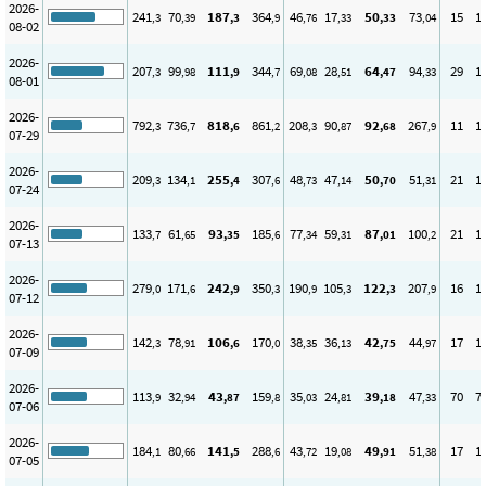
2026-
241
70
187
364
46
17
50
73
15
1
,3
,39
,3
,9
,76
,33
,33
,04
08-02
2026-
207
99
111
344
69
28
64
94
29
1
,3
,98
,9
,7
,08
,51
,47
,33
08-01
2026-
792
736
818
861
208
90
92
267
11
1
,3
,7
,6
,2
,3
,87
,68
,9
07-29
2026-
209
134
255
307
48
47
50
51
21
1
,3
,1
,4
,6
,73
,14
,70
,31
07-24
2026-
133
61
93
185
77
59
87
100
21
1
,7
,65
,35
,6
,34
,31
,01
,2
07-13
2026-
279
171
242
350
190
105
122
207
16
1
,0
,6
,9
,3
,9
,3
,3
,9
07-12
2026-
142
78
106
170
38
36
42
44
17
1
,3
,91
,6
,0
,35
,13
,75
,97
07-09
2026-
113
32
43
159
35
24
39
47
70
7
,9
,94
,87
,8
,03
,81
,18
,33
07-06
2026-
184
80
141
288
43
19
49
51
17
1
,1
,66
,5
,6
,72
,08
,91
,38
07-05