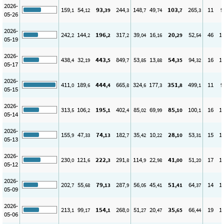
2026-
159
54
93
244
148
49
103
265
11
9
,1
,12
,39
,3
,7
,74
,7
,3
05-26
2026-
242
144
196
317
39
16
20
52
46
1
,2
,2
,2
,2
,04
,16
,29
,54
05-19
2026-
438
32
443
849
53
13
54
94
16
1
,4
,19
,5
,7
,85
,88
,35
,32
05-17
2026-
411
189
444
665
324
177
351
499
11
9
,0
,6
,4
,8
,6
,3
,8
,1
05-15
2026-
313
106
195
402
85
69
85
100
16
1
,5
,2
,1
,4
,02
,99
,10
,1
05-14
2026-
155
47
74
182
35
10
28
53
15
1
,9
,33
,13
,7
,42
,22
,10
,31
05-13
2026-
230
121
222
291
114
22
41
51
17
1
,0
,6
,3
,8
,9
,98
,00
,20
05-12
2026-
202
55
79
287
56
45
51
64
14
1
,7
,68
,13
,9
,05
,41
,41
,37
05-09
2026-
213
99
154
268
51
20
35
66
19
1
,1
,17
,1
,0
,27
,47
,65
,44
05-06