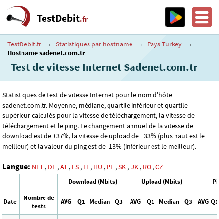
TestDebit
.fr
TestDebit.fr
→
Statistiques par hostname
→
Pays Turkey
→
Hostname sadenet.com.tr
Test de vitesse Internet Sadenet.com.tr
Statistiques de test de vitesse Internet pour le nom d'hôte
sadenet.com.tr. Moyenne, médiane, quartile inférieur et quartile
supérieur calculés pour la vitesse de téléchargement, la vitesse de
téléchargement et le ping. Le changement annuel de la vitesse de
download est de +37%, la vitesse de upload de +33% (plus haut est le
meilleur) et la valeur du ping est de -13% (inférieur est le meilleur).
Langue:
NET
,
DE
,
AT
,
ES
,
IT
,
HU
,
PL
,
SK
,
UK
,
RO
,
CZ
Download (Mbits)
Upload (Mbits)
Pi
Nombre de
Date
AVG
Q1
Median
Q3
AVG
Q1
Median
Q3
AVG
Q1
tests