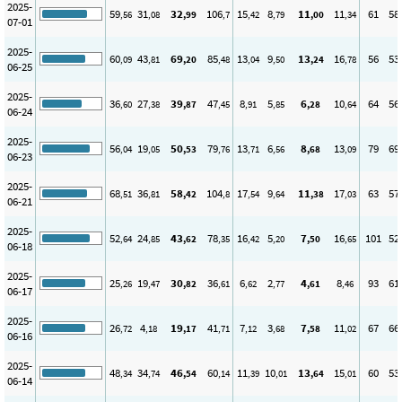
2025-
59
31
32
106
15
8
11
11
61
58
,56
,08
,99
,7
,42
,79
,00
,34
07-01
2025-
60
43
69
85
13
9
13
16
56
53
,09
,81
,20
,48
,04
,50
,24
,78
06-25
2025-
36
27
39
47
8
5
6
10
64
56
,60
,38
,87
,45
,91
,85
,28
,64
06-24
2025-
56
19
50
79
13
6
8
13
79
69
,04
,05
,53
,76
,71
,56
,68
,09
06-23
2025-
68
36
58
104
17
9
11
17
63
57
,51
,81
,42
,8
,54
,64
,38
,03
06-21
2025-
52
24
43
78
16
5
7
16
101
52
,64
,85
,62
,35
,42
,20
,50
,65
06-18
2025-
25
19
30
36
6
2
4
8
93
61
,26
,47
,82
,61
,62
,77
,61
,46
06-17
2025-
26
4
19
41
7
3
7
11
67
66
,72
,18
,17
,71
,12
,68
,58
,02
06-16
2025-
48
34
46
60
11
10
13
15
60
53
,34
,74
,54
,14
,39
,01
,64
,01
06-14