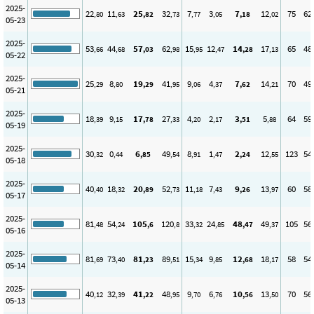
2025-
22
11
25
32
7
3
7
12
75
62
,80
,63
,82
,73
,77
,05
,18
,02
05-23
2025-
53
44
57
62
15
12
14
17
65
48
,66
,68
,03
,98
,95
,47
,28
,13
05-22
2025-
25
8
19
41
9
4
7
14
70
49
,29
,80
,29
,95
,06
,37
,62
,21
05-21
2025-
18
9
17
27
4
2
3
5
64
59
,39
,15
,78
,33
,20
,17
,51
,88
05-19
2025-
30
0
6
49
8
1
2
12
123
54
,32
,44
,85
,54
,91
,47
,24
,55
05-18
2025-
40
18
20
52
11
7
9
13
60
58
,40
,32
,89
,73
,18
,43
,26
,97
05-17
2025-
81
54
105
120
33
24
48
49
105
56
,48
,24
,6
,8
,32
,85
,47
,37
05-16
2025-
81
73
81
89
15
9
12
18
58
54
,69
,40
,23
,51
,34
,85
,68
,17
05-14
2025-
40
32
41
48
9
6
10
13
70
56
,12
,39
,22
,95
,70
,76
,56
,50
05-13