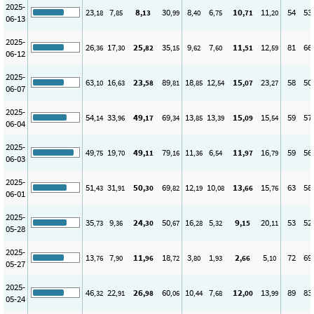
2025-
23
7
8
30
8
6
10
11
54
53
,18
,85
,13
,99
,40
,75
,71
,20
06-13
2025-
26
17
25
35
9
7
11
12
81
66
,36
,30
,82
,15
,62
,60
,51
,59
06-12
2025-
63
16
23
89
18
12
15
23
58
50
,10
,63
,58
,81
,85
,54
,07
,27
06-07
2025-
54
33
49
69
13
13
15
15
59
57
,14
,96
,17
,34
,85
,39
,09
,54
06-04
2025-
49
19
49
79
11
6
11
16
59
56
,75
,70
,11
,16
,36
,54
,97
,79
06-03
2025-
51
31
50
69
12
10
13
15
63
58
,43
,91
,30
,82
,19
,08
,66
,76
06-01
2025-
35
9
24
50
16
5
9
20
53
52
,73
,36
,30
,67
,28
,32
,15
,11
05-28
2025-
13
7
11
18
3
1
2
5
72
69
,76
,90
,96
,72
,80
,93
,66
,10
05-27
2025-
46
22
26
60
10
7
12
13
89
83
,32
,91
,98
,06
,44
,68
,00
,99
05-24