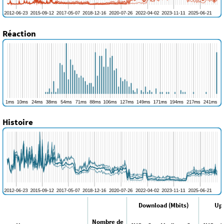
Réaction
Histoire
Download (Mbits)
Upl
Nombre de