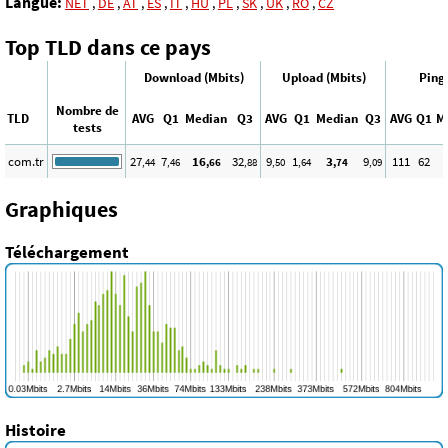
Langue:
NET
,
DE
,
AT
,
ES
,
IT
,
HU
,
PL
,
SK
,
UK
,
RO
,
CZ
Top TLD dans ce pays
Download (Mbits)
Upload (Mbits)
Ping
Nombre de
TLD
AVG
Q1
Median
Q3
AVG
Q1
Median
Q3
AVG
Q1
M
tests
com.tr
27
7
16
32
9
1
3
9
111
62
,44
,46
,66
,88
,50
,64
,74
,09
Graphiques
Téléchargement
Histoire