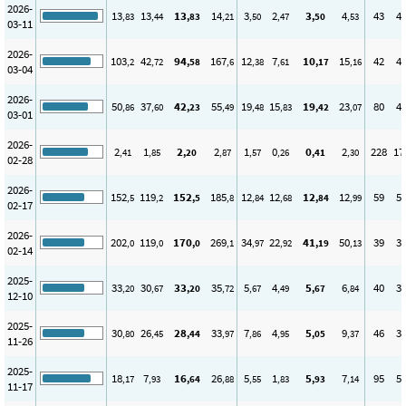
2026-
13
13
13
14
3
2
3
4
43
4
,83
,44
,83
,21
,50
,47
,50
,53
03-11
2026-
103
42
94
167
12
7
10
15
42
4
,2
,72
,58
,6
,38
,61
,17
,16
03-04
2026-
50
37
42
55
19
15
19
23
80
4
,86
,60
,23
,49
,48
,83
,42
,07
03-01
2026-
2
1
2
2
1
0
0
2
228
17
,41
,85
,20
,87
,57
,26
,41
,30
02-28
2026-
152
119
152
185
12
12
12
12
59
5
,5
,2
,5
,8
,84
,68
,84
,99
02-17
2026-
202
119
170
269
34
22
41
50
39
3
,0
,0
,0
,1
,97
,92
,19
,13
02-14
2025-
33
30
33
35
5
4
5
6
40
3
,20
,67
,20
,72
,67
,49
,67
,84
12-10
2025-
30
26
28
33
7
4
5
9
46
3
,80
,45
,44
,97
,86
,95
,05
,37
11-26
2025-
18
7
16
26
5
1
5
7
95
5
,17
,93
,64
,88
,55
,83
,93
,14
11-17