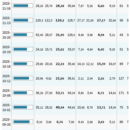
2025-
28
25
28
30
7
5
6
9
61
5
,25
,79
,38
,84
,87
,28
,60
,19
11-16
2025-
120
112
120
128
27
21
27
32
56
5
,3
,0
,3
,7
,17
,50
,17
,84
11-13
2025-
92
28
31
126
4
3
4
5
43
3
,40
,57
,95
,0
,48
,98
,94
,21
10-20
2025-
24
15
25
33
7
4
6
9
51
5
,18
,71
,02
,07
,24
,84
,45
,25
10-19
2025-
29
20
22
35
14
12
15
16
89
7
,80
,26
,33
,60
,13
,12
,59
,87
10-18
2025-
20
4
21
36
2
2
2
2
127
7
,96
,62
,06
,51
,11
,04
,16
,79
10-12
2025-
36
27
53
54
9
3
6
14
171
5
,26
,00
,71
,24
,80
,44
,71
,62
10-08
2025-
35
28
40
44
10
8
13
14
75
5
,12
,52
,94
,63
,65
,79
,71
,04
10-01
2025-
8
3
6
7
4
2
3
5
86
7
,10
,84
,76
,69
,43
,88
,03
,12
09-28