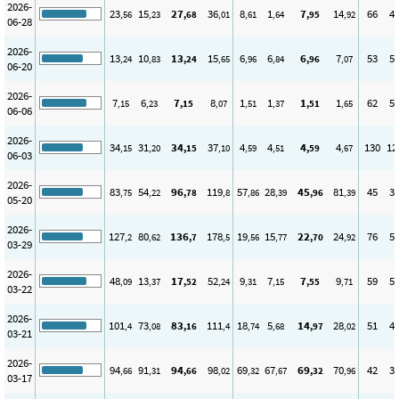
2026-
23
15
27
36
8
1
7
14
66
4
,56
,23
,68
,01
,61
,64
,95
,92
06-28
2026-
13
10
13
15
6
6
6
7
53
5
,24
,83
,24
,65
,96
,84
,96
,07
06-20
2026-
7
6
7
8
1
1
1
1
62
5
,15
,23
,15
,07
,51
,37
,51
,65
06-06
2026-
34
31
34
37
4
4
4
4
130
12
,15
,20
,15
,10
,59
,51
,59
,67
06-03
2026-
83
54
96
119
57
28
45
81
45
3
,75
,22
,78
,8
,86
,39
,96
,39
05-20
2026-
127
80
136
178
19
15
22
24
76
5
,2
,62
,7
,5
,56
,77
,70
,92
03-29
2026-
48
13
17
52
9
7
7
9
59
5
,09
,37
,52
,24
,31
,15
,55
,71
03-22
2026-
101
73
83
111
18
5
14
28
51
4
,4
,08
,16
,4
,74
,68
,97
,02
03-21
2026-
94
91
94
98
69
67
69
70
42
3
,66
,31
,66
,02
,32
,67
,32
,96
03-17