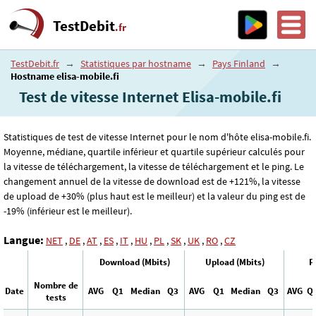
TestDebit
.fr
TestDebit.fr
→
Statistiques par hostname
→
Pays Finland
→
Hostname elisa-mobile.fi
Test de vitesse Internet Elisa-mobile.fi
Statistiques de test de vitesse Internet pour le nom d'hôte elisa-mobile.fi.
Moyenne, médiane, quartile inférieur et quartile supérieur calculés pour
la vitesse de téléchargement, la vitesse de téléchargement et le ping. Le
changement annuel de la vitesse de download est de +121%, la vitesse
de upload de +30% (plus haut est le meilleur) et la valeur du ping est de
-19% (inférieur est le meilleur).
Langue:
NET
,
DE
,
AT
,
ES
,
IT
,
HU
,
PL
,
SK
,
UK
,
RO
,
CZ
Download (Mbits)
Upload (Mbits)
P
Nombre de
Date
AVG
Q1
Median
Q3
AVG
Q1
Median
Q3
AVG
Q
tests