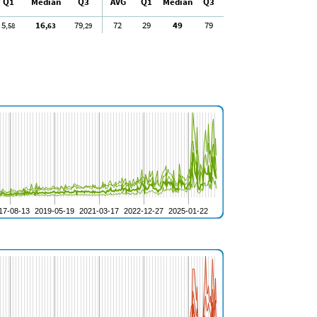
Q1
Median
Q3
AVG
Q1
Median
Q3
5
16
79
72
29
49
79
,58
,63
,29