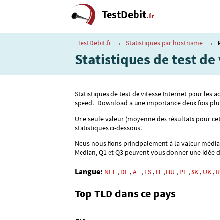
TestDebit
.fr
TestDebit.fr
→
Statistiques par hostname
→
Statistiques de test de
Statistiques de test de vitesse Internet pour les
speed._Download a une importance deux fois plus
Une seule valeur (moyenne des résultats pour cette
statistiques ci-dessous.
Nous nous fions principalement à la valeur médiane
Median, Q1 et Q3 peuvent vous donner une idée de l
Langue:
NET
,
DE
,
AT
,
ES
,
IT
,
HU
,
PL
,
SK
,
UK
,
R
Top TLD dans ce pays