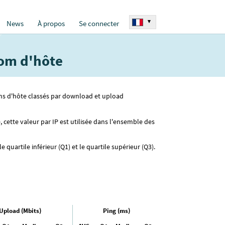
▾
News
À propos
Se connecter
nom d'hôte
noms d'hôte classés par download et upload
 cette valeur par IP est utilisée dans l'ensemble des
uartile inférieur (Q1) et le quartile supérieur (Q3).
Upload (Mbits)
Ping (ms)