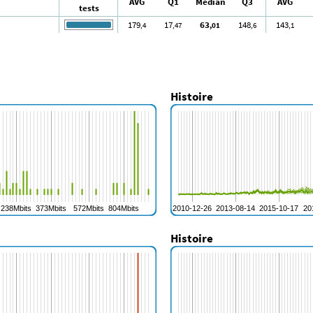
AVG
Q1
Median
Q3
AVG
tests
179
17
63
148
143
,4
,47
,01
,6
,1
Histoire
Histoire