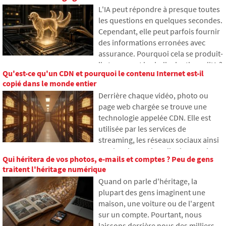
L'IA peut répondre à presque toutes
les questions en quelques secondes.
Cependant, elle peut parfois fournir
des informations erronées avec
assurance. Pourquoi cela se produit-
il et que sont les hallucinations d'IA ?
Qu'est-ce qu'un CDN et pourquoi le contenu Internet est-il
Dans cet article, nous expliquons
copié dans le monde entier
comment les grands modèles de
Derrière chaque vidéo, photo ou
langage fonctionnent, pourquoi ils
page web chargée se trouve une
génèrent parfois des réponses
technologie appelée CDN. Elle est
fausses et comment les
utilisée par les services de
développeurs tentent
streaming, les réseaux sociaux ainsi
progressivement de limiter ce
que les sites web ordinaires, mais
problème.
Qui héritera de vos photos, e-mails et comptes ? Peu de gens
beaucoup n'en ont jamais entendu
traitent l'héritage numérique
parler. Dans cet article, nous
Quand on parle d'héritage, la
expliquerons ce que signifie cet
plupart des gens imaginent une
acronyme, comment il fonctionne,
maison, une voiture ou de l'argent
pourquoi le contenu Internet est
sur un compte. Pourtant, nous
stocké à différents endroits dans le
laissons derrière nous des milliers