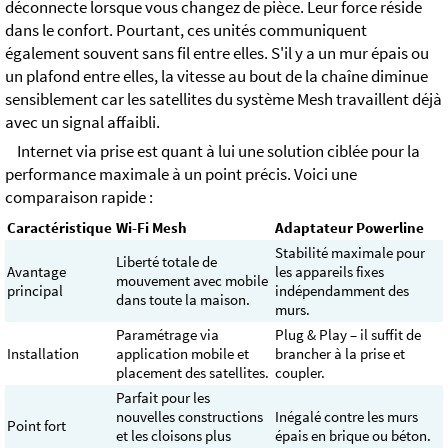
déconnecte lorsque vous changez de pièce. Leur force réside
dans le confort. Pourtant, ces unités communiquent
également souvent sans fil entre elles. S'il y a un mur épais ou
un plafond entre elles, la vitesse au bout de la chaîne diminue
sensiblement car les satellites du système Mesh travaillent déjà
avec un signal affaibli.
Internet via prise est quant à lui une solution ciblée pour la
performance maximale à un point précis. Voici une
comparaison rapide :
Caractéristique
Wi-Fi Mesh
Adaptateur Powerline
Stabilité maximale pour
Liberté totale de
Avantage
les appareils fixes
mouvement avec mobile
principal
indépendamment des
dans toute la maison.
murs.
Paramétrage via
Plug & Play – il suffit de
Installation
application mobile et
brancher à la prise et
placement des satellites.
coupler.
Parfait pour les
nouvelles constructions
Inégalé contre les murs
Point fort
et les cloisons plus
épais en brique ou béton.