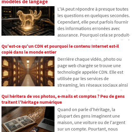
modèles de langage
L'IA peut répondre à presque toutes
les questions en quelques secondes.
Cependant, elle peut parfois fournir
des informations erronées avec
assurance. Pourquoi cela se produit-
il et que sont les hallucinations d'IA ?
Qu'est-ce qu'un CDN et pourquoi le contenu Internet est-il
Dans cet article, nous expliquons
copié dans le monde entier
comment les grands modèles de
Derrière chaque vidéo, photo ou
langage fonctionnent, pourquoi ils
page web chargée se trouve une
génèrent parfois des réponses
technologie appelée CDN. Elle est
fausses et comment les
utilisée par les services de
développeurs tentent
streaming, les réseaux sociaux ainsi
progressivement de limiter ce
que les sites web ordinaires, mais
problème.
Qui héritera de vos photos, e-mails et comptes ? Peu de gens
beaucoup n'en ont jamais entendu
traitent l'héritage numérique
parler. Dans cet article, nous
Quand on parle d'héritage, la
expliquerons ce que signifie cet
plupart des gens imaginent une
acronyme, comment il fonctionne,
maison, une voiture ou de l'argent
pourquoi le contenu Internet est
sur un compte. Pourtant, nous
stocké à différents endroits dans le