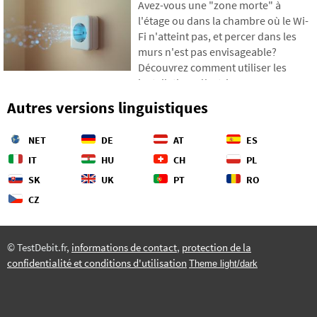
Avez-vous une "zone morte" à
nous nous appuierons sur des
l'étage ou dans la chambre où le Wi-
données récentes de 2026, nous
Fi n'atteint pas, et percer dans les
montrerons la différence abyssale
murs n'est pas envisageable?
entre nos estimations et la réalité, et
Découvrez comment utiliser les
nous proposerons quatre étapes
installations électriques que vous
concrètes pour mieux contrôler vos
avez déjà dans les murs pour
dépenses.
Autres versions linguistiques
transmettre Internet via le réseau
électrique. Dans l'article, nous vous
NET
DE
AT
ES
montrons comment fonctionne un
adaptateur CPL moderne, pourquoi
IT
HU
CH
PL
il peut gérer le streaming 4K et les
SK
UK
PT
RO
jeux, et à quoi faire attention avec les
CZ
anciennes installations en
aluminium.
© TestDebit.fr,
informations de contact
,
protection de la
confidentialité et conditions d'utilisation
Theme light/dark