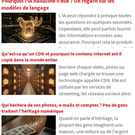
Pourquoi l'IA hallucine-t-elle ? Un regard sur les
modèles de langage
L'IA peut répondre à presque toutes
les questions en quelques secondes.
Cependant, elle peut parfois fournir
des informations erronées avec
assurance. Pourquoi cela se produit-
il et que sont les hallucinations d'IA ?
Qu'est-ce qu'un CDN et pourquoi le contenu Internet est-il
Dans cet article, nous expliquons
copié dans le monde entier
comment les grands modèles de
Derrière chaque vidéo, photo ou
langage fonctionnent, pourquoi ils
page web chargée se trouve une
génèrent parfois des réponses
technologie appelée CDN. Elle est
fausses et comment les
utilisée par les services de
développeurs tentent
streaming, les réseaux sociaux ainsi
progressivement de limiter ce
que les sites web ordinaires, mais
problème.
Qui héritera de vos photos, e-mails et comptes ? Peu de gens
beaucoup n'en ont jamais entendu
traitent l'héritage numérique
parler. Dans cet article, nous
Quand on parle d'héritage, la
expliquerons ce que signifie cet
plupart des gens imaginent une
acronyme, comment il fonctionne,
maison, une voiture ou de l'argent
pourquoi le contenu Internet est