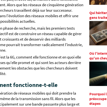
nt. Alors que les réseaux de cinquième génération
rcheurs travaillent déjà sur leur successeur.
Qui hérite
ans l'évolution des réseaux mobiles et offrir une
gens trait
possibilités actuelles.
en phase de recherche, mais les premiers tests
ectif est de construire un réseau capable de gérer
croissants et de desservir des milliards
tème pourrait transformer radicalement l'industrie,
nne.
Où l'intern
'est la 6G, comment elle fonctionne et en quoi elle
qu'un chev
ses qu'elle promet et qui sont les acteurs derrière
ement les obstacles que les chercheurs doivent
ité.
ment fonctionne-t-elle
nération de réseaux mobiles qui doit prendre la
Pourquoi 
même de la transmission sans fil. Alors que les
préoccupe 
étapes
ncipalement sur une bande passante plus large et