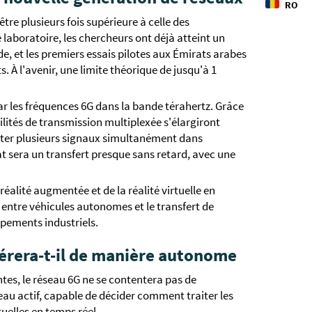
RO
tre plusieurs fois supérieure à celle des
e laboratoire, les chercheurs ont déjà atteint un
de, et les premiers essais pilotes aux Émirats arabes
. À l'avenir, une limite théorique de jusqu'à 1
r les fréquences 6G dans la bande térahertz. Grâce
bilités de transmission multiplexée s'élargiront
iter plusieurs signaux simultanément dans
at sera un transfert presque sans retard, avec une
 réalité augmentée et de la réalité virtuelle en
entre véhicules autonomes et le transfert de
pements industriels.
érera-t-il de manière autonome
es, le réseau 6G ne se contentera pas de
eau actif, capable de décider comment traiter les
uelles en temps réel.