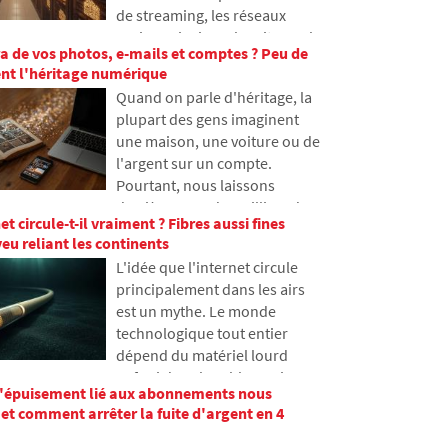
de streaming, les réseaux
génèrent parfois des réponses
sociaux ainsi que les sites web
fausses et comment les
ra de vos photos, e-mails et comptes ? Peu de
ordinaires, mais beaucoup
développeurs tentent
ent l'héritage numérique
n'en ont jamais entendu parler.
progressivement de limiter ce
Quand on parle d'héritage, la
Dans cet article, nous
problème.
plupart des gens imaginent
expliquerons ce que signifie
une maison, une voiture ou de
cet acronyme, comment il
l'argent sur un compte.
fonctionne, pourquoi le
Pourtant, nous laissons
contenu Internet est stocké à
derrière nous des milliers de
différents endroits dans le
et circule-t-il vraiment ? Fibres aussi fines
photos, d'e-mails, de comptes
monde et pourquoi Internet ne
eu reliant les continents
sur les réseaux sociaux ou des
peut guère s'en passer
L'idée que l'internet circule
données stockées dans le
aujourd'hui.
principalement dans les airs
cloud. Que deviennent-ils
est un mythe. Le monde
après la mort et qui y aura
technologique tout entier
accès ? Dans cet article, nous
dépend du matériel lourd
examinons comment
enfoui dans le sable marin.
fonctionne l'héritage
l'épuisement lié aux abonnements nous
Dans cet article, nous
numérique, pourquoi les
et comment arrêter la fuite d'argent en 4
aborderons la technologie des
proches peuvent rencontrer
câbles sous-marins. Vous