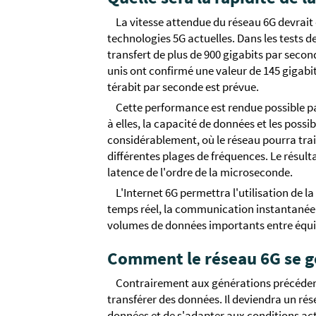
La vitesse attendue du réseau 6G devrait ê
technologies 5G actuelles. Dans les tests d
transfert de plus de 900 gigabits par secon
unis ont confirmé une valeur de 145 gigabits
térabit par seconde est prévue.
Cette performance est rendue possible pa
à elles, la capacité de données et les possi
considérablement, où le réseau pourra tra
différentes plages de fréquences. Le résult
latence de l'ordre de la microseconde.
L'Internet 6G permettra l'utilisation de la
temps réel, la communication instantanée 
volumes de données importants entre équi
Comment le réseau 6G se g
Contrairement aux générations précédent
transférer des données. Il deviendra un rés
données et de s'adapter aux conditions act