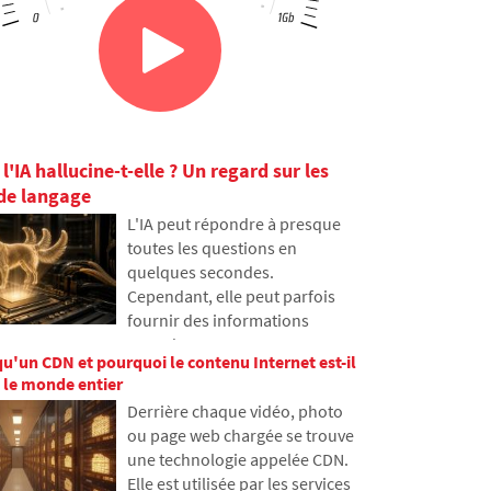
l'IA hallucine-t-elle ? Un regard sur les
de langage
L'IA peut répondre à presque
toutes les questions en
quelques secondes.
Cependant, elle peut parfois
fournir des informations
erronées avec assurance.
qu'un CDN et pourquoi le contenu Internet est-il
Pourquoi cela se produit-il et
 le monde entier
que sont les hallucinations d'IA
Derrière chaque vidéo, photo
? Dans cet article, nous
ou page web chargée se trouve
expliquons comment les
une technologie appelée CDN.
grands modèles de langage
Elle est utilisée par les services
fonctionnent, pourquoi ils