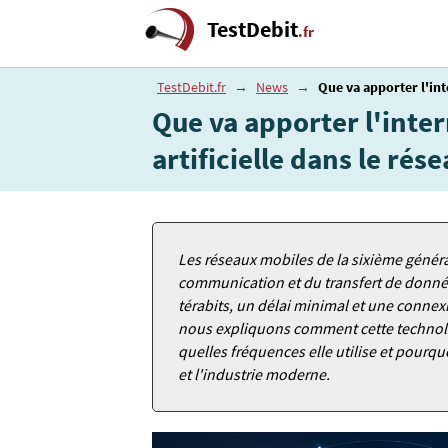
TestDebit
.fr
TestDebit.fr
→
News
→
Que va apporter l'inte
Que va apporter l'intern
artificielle dans le rés
Les réseaux mobiles de la sixième généra
communication et du transfert de données.
térabits, un délai minimal et une connexion
nous expliquons comment cette technolog
quelles fréquences elle utilise et pourquoi
et l'industrie moderne.