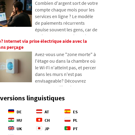
des problèmes avec les
Combien d'argent sort de votre
apprendrez comment
données et comment organiser
compte chaque mois pour les
fonctionnent les fibres
notre empreinte en ligne dès
services en ligne ? Le modèle
optiques, ce qu'implique leur
aujourd'hui.
de paiements récurrents
pose depuis des navires et
épuise souvent les gens, car de
comment les profondeurs
petites sommes quittent leur
océaniques sont devenues un
e? Internet via prise électrique aide avec la
portefeuille et s'accumulent
champ de bataille
sans perçage
finalement en montants
géopolitique.
Avez-vous une "zone morte" à
inattendus. Dans le texte, nous
l'étage ou dans la chambre où
nous appuierons sur des
le Wi-Fi n'atteint pas, et percer
données récentes de 2026,
dans les murs n'est pas
nous montrerons la différence
envisageable? Découvrez
abyssale entre nos estimations
comment utiliser les
et la réalité, et nous
installations électriques que
proposerons quatre étapes
versions linguistiques
vous avez déjà dans les murs
concrètes pour mieux
pour transmettre Internet via le
contrôler vos dépenses.
DE
AT
ES
réseau électrique. Dans
l'article, nous vous montrons
HU
CH
PL
comment fonctionne un
UK
JP
PT
adaptateur CPL moderne,