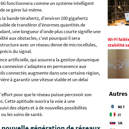
la 6G fonctionnera comme un système intelligent
de se gérer lui-même.
s la bande térahertz, d'environ 100 gigahertz
possible de transférer d'énormes quantités de
dant, une longueur d'onde plus courte signifie une
ilité aux obstacles, c'est pourquoi il sera
Wi-Fi faibl
astructure avec un réseau dense de microcellules,
stabilité 
précis du signal.
gence artificielle, qui assurera la gestion dynamique
e la connexion s'adaptera en permanence aux
reils connectés augmente dans une certaine région,
ière à garantir une vitesse stable et un délai
Autres 
effort pour que le réseau puisse percevoir son
. Cette aptitude ouvrira la voie à une
NET
uivi des objets et à de nouvelles possibilités
s ou les soins de santé.
IT
SK
la nouvelle génération de réseaux