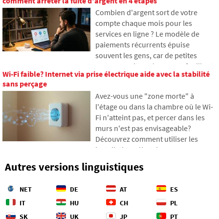
comment arrêter la fuite d'argent en 4 étapes
Vous apprendrez comment
en ligne dès aujourd'hui.
Combien d'argent sort de votre
fonctionnent les fibres optiques, ce
compte chaque mois pour les
qu'implique leur pose depuis des
services en ligne ? Le modèle de
navires et comment les profondeurs
paiements récurrents épuise
océaniques sont devenues un
souvent les gens, car de petites
champ de bataille géopolitique.
sommes quittent leur portefeuille et
Wi-Fi faible? Internet via prise électrique aide avec la stabilité
s'accumulent finalement en
sans perçage
montants inattendus. Dans le texte,
Avez-vous une "zone morte" à
nous nous appuierons sur des
l'étage ou dans la chambre où le Wi-
données récentes de 2026, nous
Fi n'atteint pas, et percer dans les
montrerons la différence abyssale
murs n'est pas envisageable?
entre nos estimations et la réalité, et
Découvrez comment utiliser les
nous proposerons quatre étapes
installations électriques que vous
concrètes pour mieux contrôler vos
avez déjà dans les murs pour
dépenses.
Autres versions linguistiques
transmettre Internet via le réseau
électrique. Dans l'article, nous vous
NET
DE
AT
ES
montrons comment fonctionne un
adaptateur CPL moderne, pourquoi
IT
HU
CH
PL
il peut gérer le streaming 4K et les
SK
UK
JP
PT