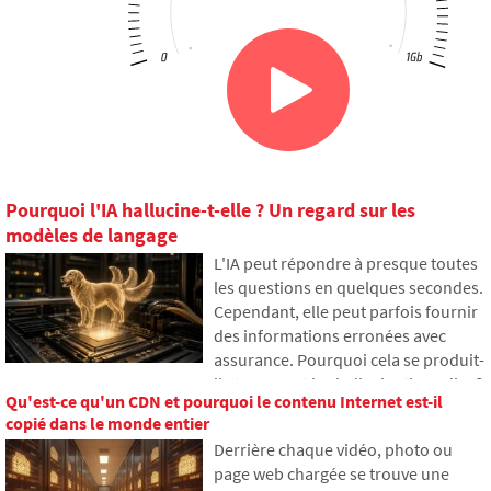
Pourquoi l'IA hallucine-t-elle ? Un regard sur les
modèles de langage
L'IA peut répondre à presque toutes
les questions en quelques secondes.
Cependant, elle peut parfois fournir
des informations erronées avec
assurance. Pourquoi cela se produit-
il et que sont les hallucinations d'IA ?
Qu'est-ce qu'un CDN et pourquoi le contenu Internet est-il
Dans cet article, nous expliquons
copié dans le monde entier
comment les grands modèles de
Derrière chaque vidéo, photo ou
langage fonctionnent, pourquoi ils
page web chargée se trouve une
génèrent parfois des réponses