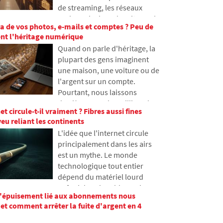
de streaming, les réseaux
génèrent parfois des réponses
sociaux ainsi que les sites web
fausses et comment les
ra de vos photos, e-mails et comptes ? Peu de
ordinaires, mais beaucoup
développeurs tentent
ent l'héritage numérique
n'en ont jamais entendu parler.
progressivement de limiter ce
Quand on parle d'héritage, la
Dans cet article, nous
problème.
plupart des gens imaginent
expliquerons ce que signifie
une maison, une voiture ou de
cet acronyme, comment il
l'argent sur un compte.
fonctionne, pourquoi le
Pourtant, nous laissons
contenu Internet est stocké à
derrière nous des milliers de
différents endroits dans le
et circule-t-il vraiment ? Fibres aussi fines
photos, d'e-mails, de comptes
monde et pourquoi Internet ne
eu reliant les continents
sur les réseaux sociaux ou des
peut guère s'en passer
L'idée que l'internet circule
données stockées dans le
aujourd'hui.
principalement dans les airs
cloud. Que deviennent-ils
est un mythe. Le monde
après la mort et qui y aura
technologique tout entier
accès ? Dans cet article, nous
dépend du matériel lourd
examinons comment
enfoui dans le sable marin.
fonctionne l'héritage
l'épuisement lié aux abonnements nous
Dans cet article, nous
numérique, pourquoi les
et comment arrêter la fuite d'argent en 4
aborderons la technologie des
proches peuvent rencontrer
câbles sous-marins. Vous