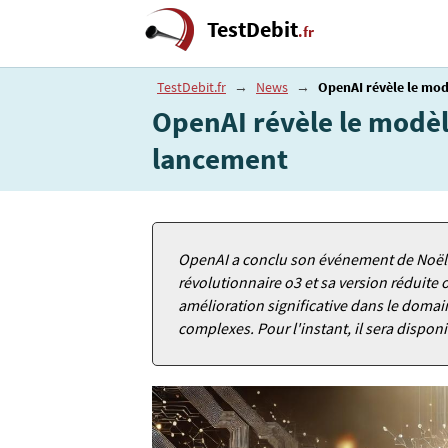
TestDebit
.fr
TestDebit.fr
→
News
→
OpenAI révèle le mod
OpenAI révèle le modèl
lancement
OpenAI a conclu son événement de Noël 
révolutionnaire o3 et sa version réduit
amélioration significative dans le domai
complexes. Pour l'instant, il sera dispo