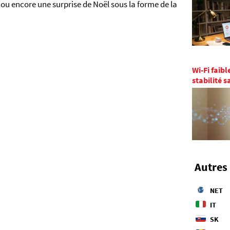
u encore une surprise de Noël sous la forme de la
Wi-Fi faibl
stabilité 
Autres 
NET
IT
SK