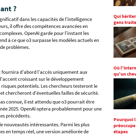
tant ?
Qui hérite
ificatif dans les capacités de l'intelligence
gens trait
eurs, il offre des compétences avancées en
complexes. OpenAI garde pour l'instant les
tend à ce que o3 surpasse les modèles actuels en
 de problèmes.
Où l'intern
 fournira d'abord l'accès uniquement aux
qu'un chev
e l'accent croissant sur le développement
es risques potentiels. Les chercheurs testeront le
et chercheront d'éventuelles failles de sécurité.
pas connue, il est attendu que o3 pourrait être
année 2025. OpenAI optera probablement pour une
les précédents.
Pourquoi 
 de nouveautés intéressantes. Parmi les plus
préoccupe 
ges en temps réel, une version améliorée de
étapes