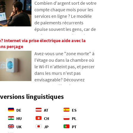
des problèmes avec les
Combien d'argent sort de votre
apprendrez comment
données et comment organiser
compte chaque mois pour les
fonctionnent les fibres
notre empreinte en ligne dès
services en ligne ? Le modèle
optiques, ce qu'implique leur
aujourd'hui.
de paiements récurrents
pose depuis des navires et
épuise souvent les gens, car de
comment les profondeurs
petites sommes quittent leur
océaniques sont devenues un
e? Internet via prise électrique aide avec la
portefeuille et s'accumulent
champ de bataille
sans perçage
finalement en montants
géopolitique.
Avez-vous une "zone morte" à
inattendus. Dans le texte, nous
l'étage ou dans la chambre où
nous appuierons sur des
le Wi-Fi n'atteint pas, et percer
données récentes de 2026,
dans les murs n'est pas
nous montrerons la différence
envisageable? Découvrez
abyssale entre nos estimations
comment utiliser les
et la réalité, et nous
installations électriques que
proposerons quatre étapes
versions linguistiques
vous avez déjà dans les murs
concrètes pour mieux
pour transmettre Internet via le
contrôler vos dépenses.
DE
AT
ES
réseau électrique. Dans
l'article, nous vous montrons
HU
CH
PL
comment fonctionne un
UK
JP
PT
adaptateur CPL moderne,