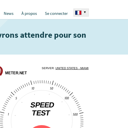
▾
News
À propos
Se connecter
vrons attendre pour son