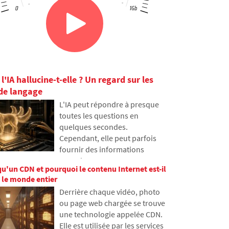
l'IA hallucine-t-elle ? Un regard sur les
de langage
L'IA peut répondre à presque
toutes les questions en
quelques secondes.
Cependant, elle peut parfois
fournir des informations
erronées avec assurance.
qu'un CDN et pourquoi le contenu Internet est-il
Pourquoi cela se produit-il et
 le monde entier
que sont les hallucinations d'IA
Derrière chaque vidéo, photo
? Dans cet article, nous
ou page web chargée se trouve
expliquons comment les
une technologie appelée CDN.
grands modèles de langage
Elle est utilisée par les services
fonctionnent, pourquoi ils