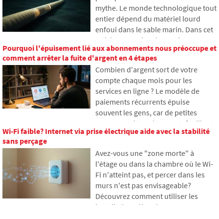
mythe. Le monde technologique tout
examinons comment fonctionne
entier dépend du matériel lourd
l'héritage numérique, pourquoi les
enfoui dans le sable marin. Dans cet
proches peuvent rencontrer des
article, nous aborderons la
problèmes avec les données et
Pourquoi l'épuisement lié aux abonnements nous préoccupe et
technologie des câbles sous-marins.
comment organiser notre empreinte
comment arrêter la fuite d'argent en 4 étapes
Vous apprendrez comment
en ligne dès aujourd'hui.
Combien d'argent sort de votre
fonctionnent les fibres optiques, ce
compte chaque mois pour les
qu'implique leur pose depuis des
services en ligne ? Le modèle de
navires et comment les profondeurs
paiements récurrents épuise
océaniques sont devenues un
souvent les gens, car de petites
champ de bataille géopolitique.
sommes quittent leur portefeuille et
Wi-Fi faible? Internet via prise électrique aide avec la stabilité
s'accumulent finalement en
sans perçage
montants inattendus. Dans le texte,
Avez-vous une "zone morte" à
nous nous appuierons sur des
l'étage ou dans la chambre où le Wi-
données récentes de 2026, nous
Fi n'atteint pas, et percer dans les
montrerons la différence abyssale
murs n'est pas envisageable?
entre nos estimations et la réalité, et
Découvrez comment utiliser les
nous proposerons quatre étapes
installations électriques que vous
concrètes pour mieux contrôler vos
avez déjà dans les murs pour