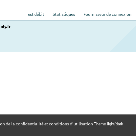
Test débit
Statistiques
Fournisseur de connexion
nly.fr
on de la confidentialité et conditions d'utilisation
Theme light/dark