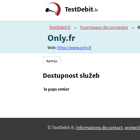
TestDebit
.fr
TestDebit.fr
→
Fournisseur de connexion
→
O
Only.fr
Web:
http://www.only.fr
Aperçu
Dostupnost služeb
le pays entier
© TestDebit.fr,
informations de contact
,
protecti