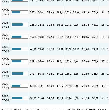
,4
,32
,93
,0
,22
,10
,98
,6
07-16
2026-
257
20
52
289
252
22
43
274
8
7
,3
,60
,46
,2
,9
,38
,78
,3
07-15
2026-
125
14
30
66
107
9
15
48
18
10
,3
,42
,55
,51
,1
,26
,35
,66
07-14
2026-
162
50
92
213
195
57
104
251
11
6
,3
,38
,90
,4
,2
,09
,5
,0
07-13
2026-
49
19
33
53
38
10
18
24
18
11
,15
,08
,18
,82
,38
,18
,08
,17
07-12
2026-
129
16
65
183
182
4
15
276
27
13
,2
,02
,85
,4
,8
,86
,93
,3
07-11
2026-
179
30
42
149
169
8
10
143
26
10
,7
,43
,96
,1
,1
,15
,97
,4
07-10
2026-
65
5
88
112
29
3
25
25
43
12
,23
,45
,28
,7
,33
,18
,27
,71
07-09
2026-
99
11
54
119
66
5
26
59
59
11
,12
,04
,97
,7
,24
,88
,14
,67
07-08