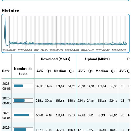
Histoire
Download (Mbits)
Upload (Mbits)
Pi
Nombre de
Date
AVG
Q1
Median
Q3
AVG
Q1
Median
Q3
AVG
Q
tests
2026-
37
14
19
51
26
14
19
35
10
6
,39
,67
,62
,23
,91
,91
,84
,36
08-06
2026-
218
30
66
180
224
24
66
224
11
7
,7
,28
,55
,3
,2
,84
,93
,5
08-05
2026-
50
4
13
29
42
3
8
28
70
10
,61
,56
,47
,14
,81
,80
,75
,50
08-04
2026-
127
7
37
166
121
9
36
100
14
10
,6
,14
,95
,1
,6
,27
,40
,6