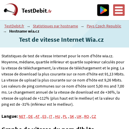
TestDebit
.fr
TestDebit.fr
→
Statistiques par hostname
→
Pays Czech Republic
→
Hostname wia.cz
Test de vitesse Internet Wia.cz
Statistiques de test de vitesse Internet pour le nom d'hôte wia.cz.
Moyenne, médiane, quartile inférieur et quartile supérieur calculés pour
la vitesse de téléchargement, la vitesse de téléchargement et le ping. La
vitesse de download la plus courante sur ce nom d'hôte est 91
,13
Mbits.
La vitesse de upload la plus courante sur ce nom d'hôte est 9
,26
Mbits.
Les valeurs de ping communes sur ce nom d'hôte sont 5
,00
ms and 7
,00
ms. Le changement annuel de la vitesse de download est de +36%, la
vitesse de upload de +112% (plus haut est le meilleur) et la valeur du
ping est de -31% (inférieur est le meilleur).
Langue:
NET
,
DE
,
AT
,
ES
,
IT
,
HU
,
PL
,
SK
,
UK
,
RO
,
CZ