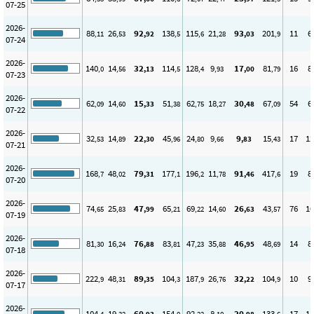
07-25
2026-
88
26
92
138
115
21
93
201
11
6
,11
,53
,92
,5
,6
,28
,03
,9
07-24
2026-
140
14
32
114
128
9
17
81
16
8
,0
,56
,13
,5
,4
,93
,00
,79
07-23
2026-
62
14
15
51
62
18
30
67
54
6
,09
,60
,33
,38
,75
,27
,48
,09
07-22
2026-
32
14
22
45
24
9
9
15
17
12
,53
,89
,30
,96
,80
,66
,83
,43
07-21
2026-
168
48
79
177
196
11
91
417
19
8
,7
,02
,31
,1
,2
,78
,46
,6
07-20
2026-
74
25
47
65
69
14
26
43
76
10
,65
,83
,99
,21
,22
,60
,63
,57
07-19
2026-
81
16
76
83
47
35
46
48
14
8
,30
,24
,88
,81
,23
,88
,95
,69
07-18
2026-
222
48
89
104
187
26
32
104
10
9
,9
,31
,35
,3
,9
,76
,22
,9
07-17
2026-
104
19
60
154
92
8
20
133
17
13