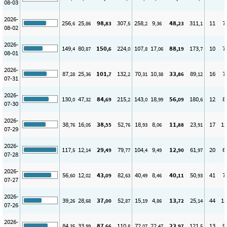
08-03
2026-
256
25
98
307
258
9
48
311
11
7
,6
,86
,83
,5
,2
,36
,23
,1
08-02
2026-
149
80
150
224
107
17
88
173
10
7
,4
,87
,6
,0
,8
,06
,19
,7
08-01
2026-
87
25
101
132
70
10
33
89
16
7
,28
,36
,7
,2
,31
,38
,86
,12
07-31
2026-
130
47
84
215
143
18
56
180
12
8
,0
,32
,69
,2
,0
,99
,09
,6
07-30
2026-
38
16
38
52
18
8
11
23
17
12
,76
,05
,55
,76
,93
,06
,88
,91
07-29
2026-
117
12
29
79
104
9
12
61
20
6
,5
,14
,49
,77
,4
,49
,90
,97
07-28
2026-
56
12
43
82
40
8
40
50
41
7
,60
,02
,09
,63
,49
,46
,11
,93
07-27
2026-
39
28
37
52
15
4
13
25
44
15
,26
,68
,00
,87
,19
,86
,72
,14
07-26
2026-
84
33
87
110
72
22
23
121
13
9
,35
,99
,66
,8
,07
,47
,97
,5