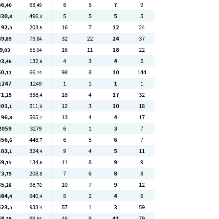
46
63
8
5
7
9
,40
,49
430
496
5
5
5
5
,8
,3
192
203
16
7
12
24
,5
,5
49
79
32
22
24
37
,89
,84
9
55
16
11
18
22
,03
,04
93
132
4
3
4
5
,46
,8
50
66
98
8
10
144
,12
,74
1247
1249
1
1
1
1
71
338
18
4
17
32
,25
,4
201
511
12
3
10
18
,1
,9
196
565
13
4
4
17
,8
,7
2059
3279
6
1
3
7
356
448
6
5
6
7
,6
,7
102
324
9
4
5
11
,1
,4
59
134
11
8
9
9
,15
,6
73
208
7
6
8
8
,75
,8
85
98
10
7
9
12
,28
,78
884
940
5
2
4
9
,4
,4
523
933
57
1
3
59
,5
,4
48
99
46
9
41
79
,29
,64