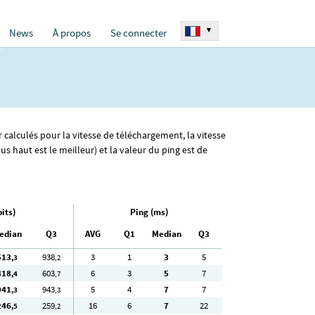
▾
News
À propos
Se connecter
r calculés pour la vitesse de téléchargement, la vitesse
 haut est le meilleur) et la valeur du ping est de
its)
Ping (ms)
edian
Q3
AVG
Q1
Median
Q3
513
938
3
1
3
5
,3
,2
418
603
6
3
5
7
,4
,7
941
943
5
4
7
7
,3
,3
246
259
16
6
7
22
,5
,2