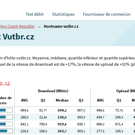
Test débit
Statistiques
Fournisseur de connexion
Pays Czech Republic
→
Hostname vutbr.cz
t Vutbr.cz
om d'hôte vutbr.cz. Moyenne, médiane, quartile inférieur et quartile supérieu
l de la vitesse de download est de +17%, la vitesse de upload de +31% (plus
O
,
CZ
Download (Mbits)
Upload (Mb
bre de
AVG
Q1
Median
Q3
AVG
Q1
M
ests
494
91
504
907
498
73
,5
,77
,2
,0
,6
,73
280
22
136
393
434
249
,6
,64
,0
,9
,7
,4
841
790
919
930
896
871
,1
,9
,8
,7
,0
,4
218
156
263
303
177
130
,5
,5
,7
,1
,5
,3