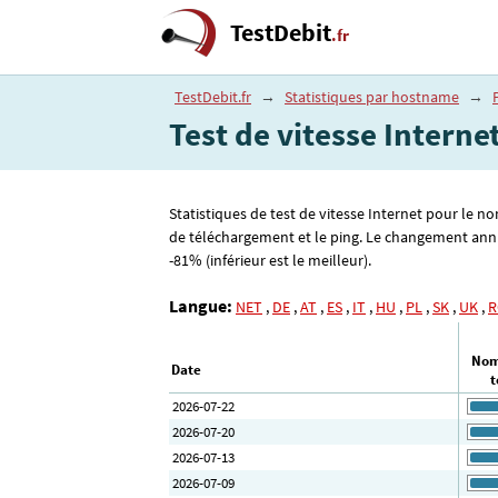
TestDebit
.fr
TestDebit.fr
→
Statistiques par hostname
→
Test de vitesse Interne
Statistiques de test de vitesse Internet pour le n
de téléchargement et le ping. Le changement annue
-81% (inférieur est le meilleur).
Langue:
NET
,
DE
,
AT
,
ES
,
IT
,
HU
,
PL
,
SK
,
UK
,
R
Nom
Date
t
2026-07-22
2026-07-20
2026-07-13
2026-07-09