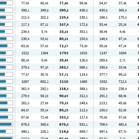
77
60
77
94
54
37
,93
,43
,46
,96
,57
,48
390
349
390
430
430
365
,1
,8
,1
,3
,8
,4
211
202
229
230
188
175
,9
,5
,4
,1
,3
,3
117
87
167
172
53
25
,3
,12
,9
,8
,44
,26
234
5
10
351
36
4
,4
,74
,33
,1
,99
,96
130
53
80
150
148
87
,4
,52
,31
,8
,8
,14
63
57
72
73
59
47
,26
,63
,27
,39
,28
,24
1522
1364
1793
1815
1147
1094
88
0
39
126
269
2
,24
,94
,49
,8
,8
,71
379
97
283
566
330
19
,6
,20
,7
,1
,8
,98
77
30
57
114
377
99
,57
,76
,71
,5
,7
,23
1067
692
1110
1485
1932
712
,2
,5
361
292
318
388
328
236
,9
,1
,3
,1
,9
,9
279
58
90
312
291
68
,9
,23
,65
,3
,2
,96
261
27
79
248
213
45
,0
,89
,33
,6
,1
,88
84
59
89
112
150
52
,37
,14
,25
,0
,0
,99
87
72
103
117
70
57
,00
,48
,3
,8
,58
,08
676
360
876
931
708
481
,6
,6
,5
,1
,9
,8
490
105
514
899
497
87
,1
,2
,8
,7
,6
,70
117
10
91
198
53
2
,9
,89
,48
,5
,52
,17