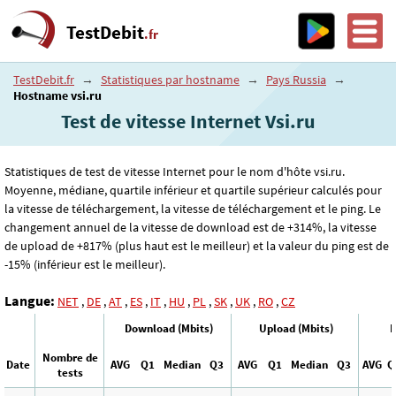
TestDebit
.fr
TestDebit.fr
→
Statistiques par hostname
→
Pays Russia
→
Hostname vsi.ru
Test de vitesse Internet Vsi.ru
Statistiques de test de vitesse Internet pour le nom d'hôte vsi.ru.
Moyenne, médiane, quartile inférieur et quartile supérieur calculés pour
la vitesse de téléchargement, la vitesse de téléchargement et le ping. Le
changement annuel de la vitesse de download est de +314%, la vitesse
de upload de +817% (plus haut est le meilleur) et la valeur du ping est de
-15% (inférieur est le meilleur).
Langue:
NET
,
DE
,
AT
,
ES
,
IT
,
HU
,
PL
,
SK
,
UK
,
RO
,
CZ
Download (Mbits)
Upload (Mbits)
P
Nombre de
Date
AVG
Q1
Median
Q3
AVG
Q1
Median
Q3
AVG
Q
tests