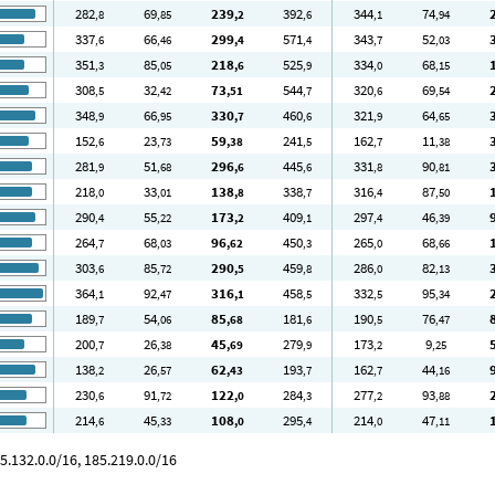
282
69
239
392
344
74
,8
,85
,2
,6
,1
,94
337
66
299
571
343
52
,6
,46
,4
,4
,7
,03
351
85
218
525
334
68
,3
,05
,6
,9
,0
,15
308
32
73
544
320
69
,5
,42
,51
,7
,6
,54
348
66
330
460
321
64
,9
,95
,7
,6
,9
,65
152
23
59
241
162
11
,6
,73
,38
,5
,7
,38
281
51
296
445
331
90
,9
,68
,6
,6
,8
,81
218
33
138
338
316
87
,0
,01
,8
,7
,4
,50
290
55
173
409
297
46
,4
,22
,2
,1
,4
,39
264
68
96
450
265
68
,7
,03
,62
,3
,0
,66
303
85
290
459
286
82
,6
,72
,5
,8
,0
,13
364
92
316
458
332
95
,1
,47
,1
,5
,5
,34
189
54
85
181
190
76
,7
,06
,68
,6
,5
,47
200
26
45
279
173
9
,7
,38
,69
,9
,2
,25
138
26
62
193
162
44
,2
,57
,43
,7
,7
,16
230
91
122
284
277
93
,6
,72
,0
,3
,2
,88
214
45
108
295
214
47
,6
,33
,0
,4
,0
,11
5.132.0.0/16, 185.219.0.0/16