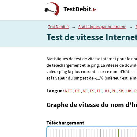
TestDebit
.fr
TestDebit.fr
→
Statistiques par hostname
→
Test de vitesse Interne
Statistiques de test de vitesse Internet pour le n
de téléchargement et le ping. La vitesse de downl
valeur ping la plus courante sur ce nom d'hôte es
et la valeur du ping est de -11% (inférieur est le me
Langue:
NET
,
DE
,
AT
,
ES
,
IT
,
HU
,
PL
,
SK
,
UK
,
R
Graphe de vitesse du nom d'h
Téléchargement