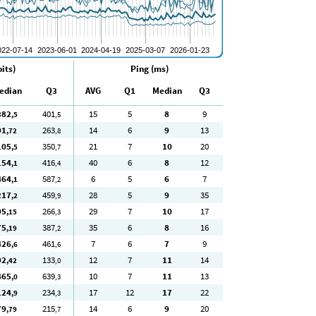
its)
Ping (ms)
edian
Q3
AVG
Q1
Median
Q3
382
401
15
5
8
9
,5
,5
91
263
14
6
9
13
,72
,8
105
350
21
7
10
20
,5
,7
154
416
40
6
8
12
,1
,4
464
587
6
5
6
7
,1
,2
217
459
28
5
9
35
,2
,9
95
266
29
7
10
17
,15
,3
75
387
35
6
8
16
,19
,2
426
461
7
6
7
9
,6
,6
92
133
12
7
11
14
,42
,0
465
639
10
7
11
13
,0
,3
124
234
17
12
17
22
,9
,3
79
215
14
6
9
20
,79
,7