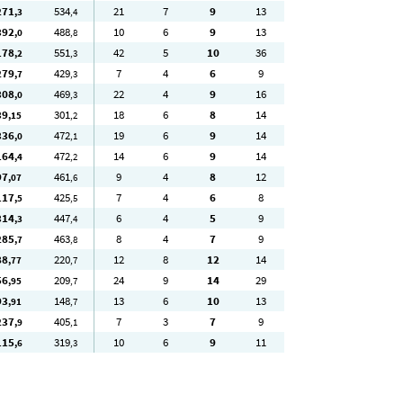
271
534
21
7
9
13
,3
,4
392
488
10
6
9
13
,0
,8
178
551
42
5
10
36
,2
,3
279
429
7
4
6
9
,7
,3
308
469
22
4
9
16
,0
,3
39
301
18
6
8
14
,15
,2
336
472
19
6
9
14
,0
,1
164
472
14
6
9
14
,4
,2
97
461
9
4
8
12
,07
,6
117
425
7
4
6
8
,5
,5
314
447
6
4
5
9
,3
,4
285
463
8
4
7
9
,7
,8
88
220
12
8
12
14
,77
,7
56
209
24
9
14
29
,95
,7
93
148
13
6
10
13
,91
,7
237
405
7
3
7
9
,9
,1
115
319
10
6
9
11
,6
,3