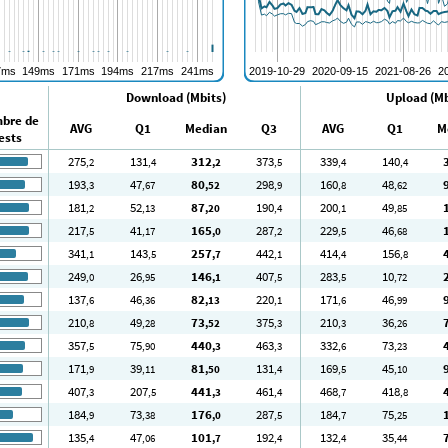
Download (Mbits)
Upload (Mb
bre de
AVG
Q1
Median
Q3
AVG
Q1
M
ests
275
131
312
373
339
140
,2
,4
,2
,5
,4
,4
193
47
80
298
160
48
,3
,67
,52
,9
,8
,62
181
52
87
190
200
49
,2
,13
,20
,4
,1
,85
217
41
165
287
229
46
,5
,17
,0
,2
,5
,68
341
143
257
442
414
156
,1
,5
,7
,1
,4
,8
249
26
146
407
283
10
,0
,95
,1
,5
,5
,72
137
46
82
220
171
46
,6
,36
,13
,1
,6
,99
210
49
73
375
210
36
,8
,28
,52
,3
,3
,26
357
75
440
463
332
73
,5
,90
,3
,3
,6
,23
171
39
81
131
169
45
,9
,11
,50
,4
,5
,10
407
207
441
461
468
418
,3
,5
,3
,4
,7
,8
184
73
176
287
184
75
,9
,38
,0
,5
,7
,25
135
47
101
192
132
35
,4
,06
,7
,4
,4
,44