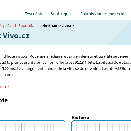
Test débit
Statistiques
Fournisseur de connexion
Pays Czech Republic
→
Hostname vivo.cz
t Vivo.cz
om d'hôte vivo.cz. Moyenne, médiane, quartile inférieur et quartile supérieur
oad la plus courante sur ce nom d'hôte est 91
,13
Mbits. La vitesse de uploa
t 5
,00
ms. Le changement annuel de la vitesse de download est de +38%, la v
illeur).
O
,
CZ
ôte
Histoire