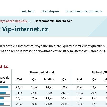
Test débit
Statistiques
Fournisseur de connexion
Pays Czech Republic
→
Hostname vip-internet.cz
t Vip-internet.cz
om d'hôte vip-internet.cz. Moyenne, médiane, quartile inférieur et quartile s
nt annuel de la vitesse de download est de +8%, la vitesse de upload de +6% 
O
,
CZ
Download (Mbits)
Upload (Mb
bre de
AVG
Q1
Median
Q3
AVG
Q1
M
ests
83
21
36
135
91
18
,04
,95
,11
,9
,93
,32
117
27
67
212
111
27
,5
,43
,85
,4
,5
,45
24
17
35
35
14
9
,00
,79
,45
,94
,90
,03
22
19
24
27
10
8
,72
,42
,79
,06
,82
,14