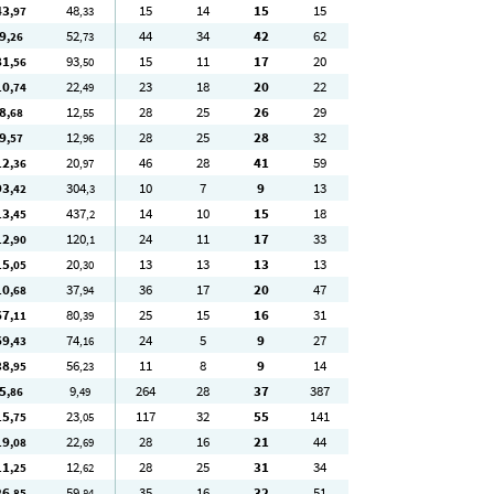
43
48
15
14
15
15
,97
,33
9
52
44
34
42
62
,26
,73
81
93
15
11
17
20
,56
,50
10
22
23
18
20
22
,74
,49
8
12
28
25
26
29
,68
,55
9
12
28
25
28
32
,57
,96
12
20
46
28
41
59
,36
,97
93
304
10
7
9
13
,42
,3
13
437
14
10
15
18
,45
,2
12
120
24
11
17
33
,90
,1
15
20
13
13
13
13
,05
,30
10
37
36
17
20
47
,68
,94
67
80
25
15
16
31
,11
,39
69
74
24
5
9
27
,43
,16
38
56
11
8
9
14
,95
,23
5
9
264
28
37
387
,86
,49
15
23
117
32
55
141
,75
,05
19
22
28
16
21
44
,08
,69
11
12
28
25
31
34
,25
,62
26
59
35
16
32
51
,85
,84