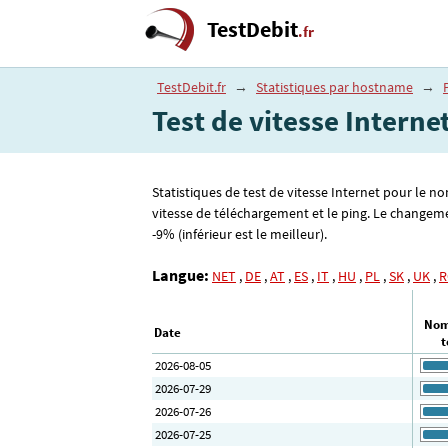
TestDebit
.fr
TestDebit.fr
→
Statistiques par hostname
→
Test de vitesse Interne
Statistiques de test de vitesse Internet pour le n
vitesse de téléchargement et le ping. Le changeme
-9% (inférieur est le meilleur).
Langue:
NET
,
DE
,
AT
,
ES
,
IT
,
HU
,
PL
,
SK
,
UK
,
R
Nom
Date
t
2026-08-05
2026-07-29
2026-07-26
2026-07-25