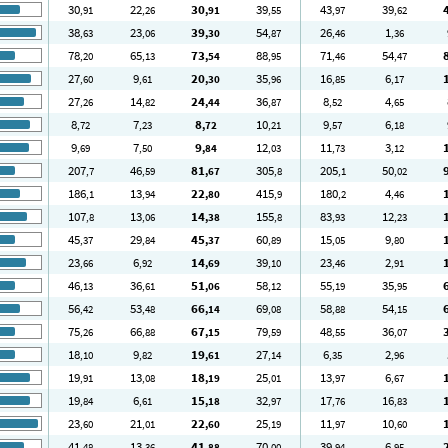
30
22
30
39
43
39
,91
,26
,91
,55
,97
,62
38
23
39
54
26
1
,63
,06
,30
,87
,46
,36
78
65
73
88
71
54
,20
,13
,54
,95
,46
,47
27
9
20
35
16
6
,60
,61
,30
,96
,85
,17
27
14
24
36
8
4
,26
,82
,44
,87
,52
,65
8
7
8
10
9
6
,72
,23
,72
,21
,57
,18
9
7
9
12
11
3
,69
,50
,84
,03
,73
,12
207
46
81
305
205
50
,7
,59
,67
,8
,1
,02
186
13
22
415
180
4
,1
,94
,80
,9
,2
,46
107
13
14
155
83
12
,8
,06
,38
,8
,93
,23
45
29
45
60
15
9
,37
,84
,37
,89
,05
,80
23
6
14
39
23
2
,66
,92
,69
,10
,46
,91
46
36
51
58
55
35
,13
,61
,06
,12
,19
,95
56
53
66
69
58
54
,42
,48
,14
,08
,88
,15
75
66
67
79
48
36
,26
,88
,15
,59
,55
,07
18
9
19
27
6
2
,10
,82
,61
,14
,35
,96
19
13
18
25
13
6
,91
,08
,19
,01
,97
,67
19
6
15
32
17
16
,84
,61
,18
,97
,76
,83
23
21
22
25
11
10
,60
,01
,60
,19
,97
,60
41
13
41
70
39
6
,48
,36
,88
,00
,94
,95