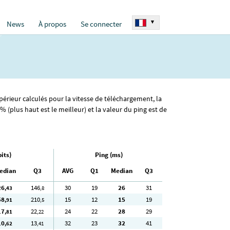
▾
News
À propos
Se connecter
upérieur calculés pour la vitesse de téléchargement, la
(plus haut est le meilleur) et la valeur du ping est de
its)
Ping (ms)
edian
Q3
AVG
Q1
Median
Q3
26
146
30
19
26
31
,43
,8
58
210
15
12
15
19
,91
,5
17
22
24
22
28
29
,81
,22
10
13
32
23
32
41
,62
,41