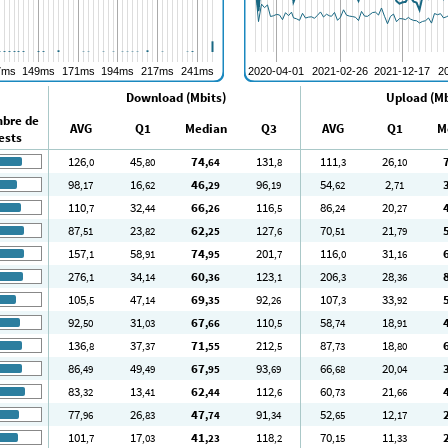
Download (Mbits)
Upload (Mb
bre de
AVG
Q1
Median
Q3
AVG
Q1
M
ests
126
45
74
131
111
26
,0
,80
,64
,8
,3
,10
98
16
46
96
54
2
,17
,62
,29
,19
,62
,71
110
32
66
116
86
20
,7
,44
,26
,5
,24
,27
87
23
62
127
70
21
,51
,82
,25
,6
,51
,79
157
58
74
201
116
31
,1
,91
,95
,7
,0
,16
276
34
60
123
206
28
,1
,14
,36
,1
,3
,36
105
47
69
92
107
33
,5
,14
,35
,26
,3
,92
92
31
67
110
58
18
,50
,03
,66
,5
,74
,91
136
37
71
212
87
18
,8
,37
,55
,5
,73
,80
86
49
67
93
66
20
,49
,49
,95
,69
,68
,04
83
13
62
112
60
21
,32
,41
,44
,6
,73
,66
77
26
47
91
52
12
,96
,83
,74
,34
,65
,17
101
17
41
118
70
11
,7
,03
,23
,2
,15
,33