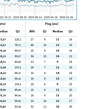
its)
Ping (ms)
edian
Q3
AVG
Q1
Median
Q3
75
120
17
6
11
16
,67
,2
32
78
40
10
13
25
,87
,72
49
90
25
9
14
18
,38
,97
50
99
34
10
16
22
,15
,87
64
84
13
7
9
14
,51
,69
81
137
29
7
12
20
,98
,0
54
96
15
8
14
18
,29
,31
42
94
16
9
15
19
,66
,15
68
103
20
6
9
19
,78
,6
39
95
15
9
11
16
,50
,88
45
94
16
8
15
20
,78
,06
26
90
14
10
15
17
,04
,96
26
83
32
11
16
30
,86
,48