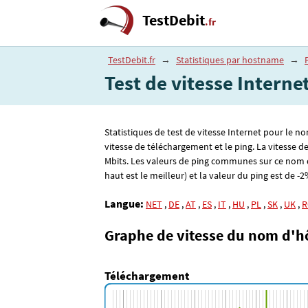
TestDebit
.fr
TestDebit.fr
→
Statistiques par hostname
→
Test de vitesse Interne
Statistiques de test de vitesse Internet pour le n
vitesse de téléchargement et le ping. La vitesse 
Mbits. Les valeurs de ping communes sur ce nom 
haut est le meilleur) et la valeur du ping est de -2%
Langue:
NET
,
DE
,
AT
,
ES
,
IT
,
HU
,
PL
,
SK
,
UK
,
R
Graphe de vitesse du nom d'h
Téléchargement