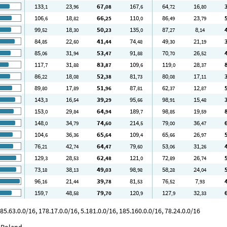
133
23
67
167
64
16
,1
,96
,08
,6
,72
,80
106
18
66
110
86
23
,6
,82
,25
,0
,49
,79
99
18
50
135
87
8
,52
,30
,23
,0
,27
,14
84
22
41
74
49
21
,85
,60
,44
,48
,30
,19
85
31
53
91
70
26
,06
,94
,47
,88
,70
,52
117
31
83
109
119
28
,7
,88
,87
,6
,0
,37
86
18
52
81
80
17
,22
,08
,38
,73
,08
,11
89
17
51
87
62
12
,80
,89
,96
,81
,37
,87
143
16
39
95
98
15
,3
,54
,29
,66
,91
,48
153
29
64
189
98
19
,0
,84
,94
,7
,85
,59
148
34
74
214
79
36
,0
,79
,60
,5
,00
,47
104
36
65
109
65
26
,6
,36
,64
,4
,66
,97
76
42
64
79
53
31
,21
,74
,47
,60
,06
,26
129
28
62
121
72
26
,3
,53
,48
,0
,89
,74
73
38
49
98
58
24
,18
,13
,03
,98
,28
,04
96
21
39
81
76
7
,16
,44
,78
,53
,52
,93
159
48
79
120
127
32
,7
,58
,70
,9
,9
,33
5.63.0.0/16, 178.17.0.0/16, 5.181.0.0/16, 185.160.0.0/16, 78.24.0.0/16
, Poland