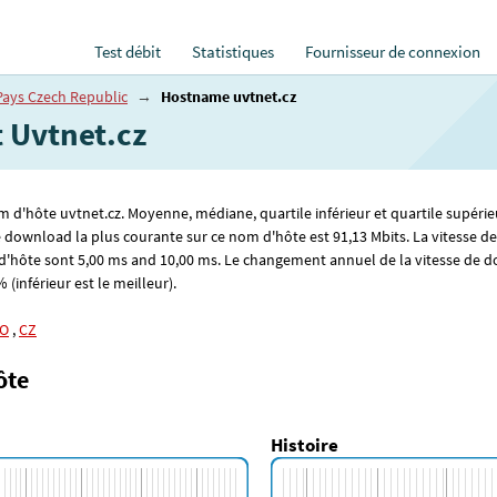
Test débit
Statistiques
Fournisseur de connexion
Pays Czech Republic
→
Hostname uvtnet.cz
t Uvtnet.cz
om d'hôte uvtnet.cz. Moyenne, médiane, quartile inférieur et quartile supérie
de download la plus courante sur ce nom d'hôte est 91
,13
Mbits. La vitesse d
d'hôte sont 5
,00
ms and 10
,00
ms. Le changement annuel de la vitesse de do
 (inférieur est le meilleur).
O
,
CZ
ôte
Histoire