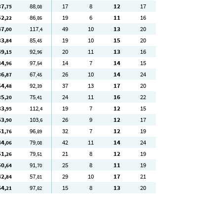
37
88
17
8
12
17
,75
,08
52
86
19
6
11
16
,22
,86
47
117
49
10
13
20
,00
,4
33
85
19
10
15
20
,84
,45
49
92
20
11
13
16
,15
,96
84
97
14
7
14
15
,96
,54
36
67
26
10
14
24
,87
,45
54
92
37
13
17
20
,48
,39
35
75
24
11
16
22
,20
,41
83
112
19
7
12
15
,95
,4
63
103
26
9
12
17
,90
,6
51
96
32
7
12
19
,76
,89
44
79
42
11
14
24
,06
,08
51
79
21
8
12
19
,26
,51
50
91
25
8
11
19
,64
,70
42
57
29
10
17
21
,84
,81
64
97
15
8
13
20
,21
,82