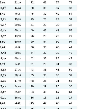
2
21
72
66
74
79
,95
,29
10
14
30
30
32
32
,22
,64
8
9
45
32
40
54
,40
,64
19
19
29
28
29
31
,22
,53
56
59
31
29
30
32
,97
,05
40
50
49
43
49
55
,52
,13
12
13
26
25
26
27
,97
,78
8
10
90
84
90
97
,96
,69
3
6
36
33
40
41
,04
,84
17
20
34
32
39
40
,43
,81
19
40
42
33
34
47
,09
,32
4
5
31
29
31
32
,72
,48
14
27
43
38
47
50
,83
,36
89
90
35
33
36
37
,03
,16
15
17
48
23
31
56
,05
,49
37
44
29
29
30
30
,62
,65
28
35
53
46
62
64
,12
,82
50
56
16
16
16
17
,21
,01
4
4
45
42
45
47
,03
,42
18
22
35
30
31
31
,54
,70