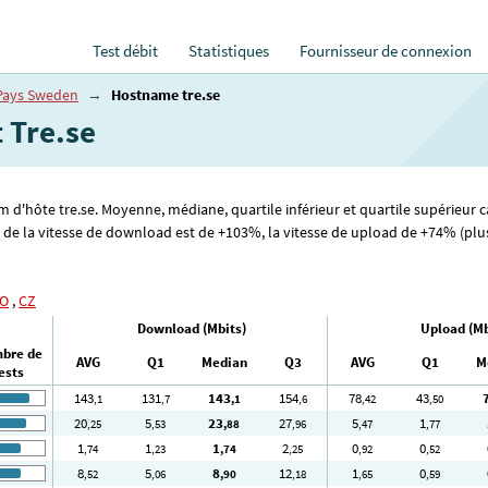
Test débit
Statistiques
Fournisseur de connexion
Pays Sweden
→
Hostname tre.se
t Tre.se
om d'hôte tre.se. Moyenne, médiane, quartile inférieur et quartile supérieur c
e la vitesse de download est de +103%, la vitesse de upload de +74% (plus 
O
,
CZ
Download (Mbits)
Upload (Mb
bre de
AVG
Q1
Median
Q3
AVG
Q1
M
ests
143
131
143
154
78
43
,1
,7
,1
,6
,42
,50
20
5
23
27
5
1
,25
,53
,88
,96
,47
,77
1
1
1
2
0
0
,74
,23
,74
,25
,92
,52
8
5
8
12
1
0
,52
,06
,90
,18
,65
,59