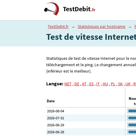
TestDebit
.fr
TestDebit.fr
→
Statistiques par hostname
→
Test de vitesse Interne
Statistiques de test de vitesse Internet pour le n
téléchargement et le ping. Le changement annuel d
(inférieur est le meilleur).
Langue:
NET
,
DE
,
AT
,
ES
,
IT
,
HU
,
PL
,
SK
,
UK
,
R
Nom
Date
t
2026-08-04
2026-07-31
2026-06-29
2026-06-28