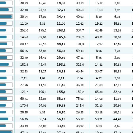
30
15
18
39
15
2
,29
,45
,38
,19
,12
,86
32
24
32
40
11
7
,18
,13
,77
,53
,63
,92
30
17
34
40
8
6
,84
,01
,47
,93
,19
,34
11
9
11
12
19
18
,00
,38
,00
,62
,22
,91
252
175
263
334
42
33
,0
,0
,3
,7
,49
,18
145
82
145
209
40
30
,6
,06
,6
,2
,52
,90
88
75
88
101
12
12
,17
,10
,17
,3
,97
,16
56
53
56
59
8
7
,65
,87
,65
,43
,96
,23
32
16
29
47
5
2
,49
,41
,59
,11
,45
,86
182
45
193
318
14
10
,5
,47
,1
,6
,81
,83
32
11
14
45
33
18
,93
,27
,81
,54
,07
,83
2
1
2
2
4
3
,11
,67
,11
,54
,72
,95
27
11
11
36
21
12
,76
,18
,45
,18
,83
,81
121
100
155
159
65
52
,7
,9
,1
,2
,38
,43
60
52
68
75
14
11
,41
,84
,37
,93
,08
,64
170
34
39
241
31
20
,4
,01
,63
,4
,10
,80
20
9
14
29
33
28
,85
,39
,70
,23
,18
,01
56
56
56
56
50
44
,15
,14
,15
,17
,21
,40
33
33
33
33
4
3
,49
,07
,49
,92
,03
,65
47
32
37
63
19
17
,52
,43
,75
,12
,79
,73