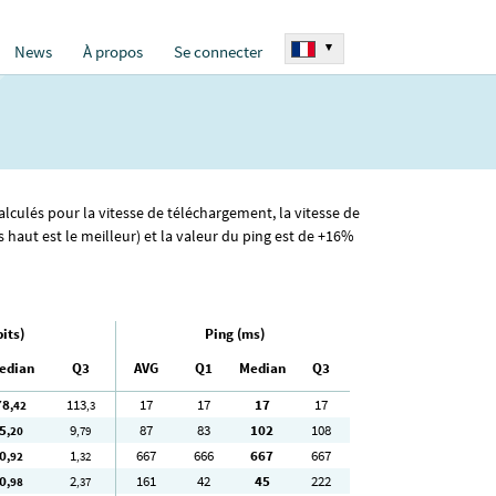
▾
News
À propos
Se connecter
alculés pour la vitesse de téléchargement, la vitesse de
haut est le meilleur) et la valeur du ping est de +16%
its)
Ping (ms)
edian
Q3
AVG
Q1
Median
Q3
78
113
17
17
17
17
,42
,3
5
9
87
83
102
108
,20
,79
0
1
667
666
667
667
,92
,32
0
2
161
42
45
222
,98
,37