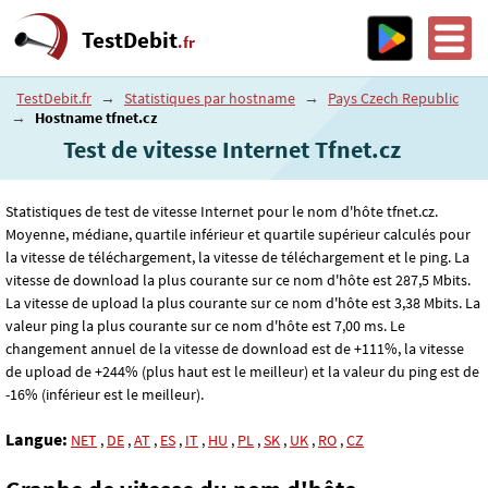
TestDebit
.fr
TestDebit.fr
→
Statistiques par hostname
→
Pays Czech Republic
→
Hostname tfnet.cz
Test de vitesse Internet Tfnet.cz
Statistiques de test de vitesse Internet pour le nom d'hôte tfnet.cz.
Moyenne, médiane, quartile inférieur et quartile supérieur calculés pour
la vitesse de téléchargement, la vitesse de téléchargement et le ping. La
vitesse de download la plus courante sur ce nom d'hôte est 287
,5
Mbits.
La vitesse de upload la plus courante sur ce nom d'hôte est 3
,38
Mbits. La
valeur ping la plus courante sur ce nom d'hôte est 7
,00
ms. Le
changement annuel de la vitesse de download est de +111%, la vitesse
de upload de +244% (plus haut est le meilleur) et la valeur du ping est de
-16% (inférieur est le meilleur).
Langue:
NET
,
DE
,
AT
,
ES
,
IT
,
HU
,
PL
,
SK
,
UK
,
RO
,
CZ