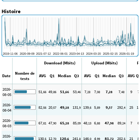
Histoire
Download (Mbits)
Upload (Mbits)
P
Nombre de
Date
AVG
Q1
Median
Q3
AVG
Q1
Median
Q3
AVG
Q
tests
2026-
51
49
51
53
7
7
7
7
9
7
,66
,86
,66
,46
,28
,08
,28
,48
08-05
2026-
82
20
49
131
139
5
9
292
25
1
,56
,57
,18
,9
,6
,89
,57
,4
08-04
2026-
67
47
65
85
48
6
47
89
7
6
,81
,90
,18
,09
,13
,88
,98
,24
08-03
2026-
130
12
120
241
146
4
81
202
21
8
,5
,70
,6
,8
,0
,99
,72
,5