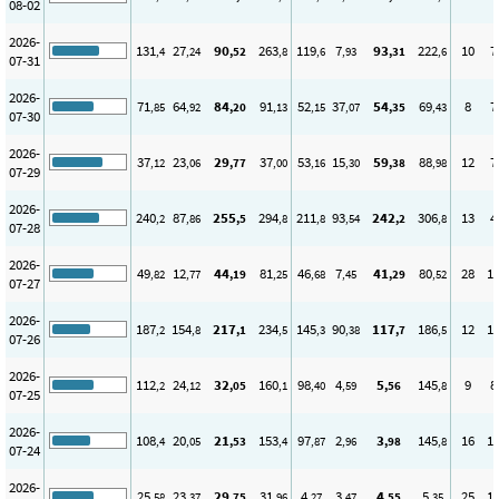
08-02
2026-
131
27
90
263
119
7
93
222
10
7
,4
,24
,52
,8
,6
,93
,31
,6
07-31
2026-
71
64
84
91
52
37
54
69
8
7
,85
,92
,20
,13
,15
,07
,35
,43
07-30
2026-
37
23
29
37
53
15
59
88
12
7
,12
,06
,77
,00
,16
,30
,38
,98
07-29
2026-
240
87
255
294
211
93
242
306
13
4
,2
,86
,5
,8
,8
,54
,2
,8
07-28
2026-
49
12
44
81
46
7
41
80
28
1
,82
,77
,19
,25
,68
,45
,29
,52
07-27
2026-
187
154
217
234
145
90
117
186
12
1
,2
,8
,1
,5
,3
,38
,7
,5
07-26
2026-
112
24
32
160
98
4
5
145
9
8
,2
,12
,05
,1
,40
,59
,56
,8
07-25
2026-
108
20
21
153
97
2
3
145
16
1
,4
,05
,53
,4
,87
,96
,98
,8
07-24
2026-
25
23
29
31
4
3
4
5
25
1
,58
,37
,75
,96
,27
,47
,55
,35