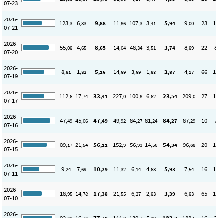
07-23
2026-
123
6
9
11
107
3
5
9
23
1
,3
,33
,88
,86
,3
,41
,94
,00
07-21
2026-
55
4
8
14
48
3
3
8
22
8
,08
,65
,65
,04
,34
,51
,74
,89
07-20
2026-
8
1
5
14
3
1
2
4
66
1
,81
,82
,16
,69
,69
,83
,87
,17
07-19
2026-
112
17
33
227
100
6
23
209
27
1
,6
,74
,41
,0
,8
,62
,54
,0
07-17
2026-
47
45
47
49
84
81
84
87
10
7
,49
,06
,49
,92
,27
,24
,27
,29
07-16
2026-
89
21
56
152
56
14
54
96
20
1
,17
,54
,11
,9
,93
,56
,34
,68
07-15
2026-
9
7
10
11
6
4
5
7
16
1
,24
,69
,29
,32
,14
,63
,93
,54
07-11
2026-
18
14
17
21
6
2
3
6
65
1
,95
,78
,38
,55
,27
,83
,39
,83
07-10
2026-
92
16
77
144
130
5
182
188
16
7