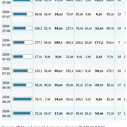
,69
,76
,79
,0
,7
,29
,3
,5
07-09
2026-
66
16
24
73
65
3
4
95
13
7
,58
,47
,22
,67
,50
,58
,26
,25
07-07
2026-
106
32
44
127
76
10
32
90
19
8
,3
,71
,66
,0
,09
,14
,94
,76
07-06
2026-
277
54
289
492
250
20
177
514
7
4
,7
,00
,7
,5
,8
,58
,5
,4
07-05
2026-
17
8
9
21
4
1
2
5
14
1
,11
,95
,93
,69
,42
,90
,10
,79
07-03
2026-
123
18
90
191
104
8
94
175
15
9
,1
,49
,67
,5
,7
,15
,32
,7
07-01
2026-
66
30
50
83
29
17
29
38
17
1
,09
,39
,65
,80
,32
,04
,75
,14
06-30
2026-
76
7
24
53
100
3
9
82
58
1
,71
,94
,69
,01
,5
,32
,89
,16
06-29
2026-
31
10
17
46
45
18
54
72
17
1
,26
,67
,99
,57
,69
,11
,48
,30
06-28