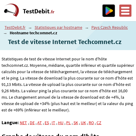
TestDebit
.fr
TestDebit.fr
→
Statistiques par hostname
→
Pays Czech Republic
→
Hostname techcomnet.cz
Test de vitesse Internet Techcomnet.cz
Statistiques de test de vitesse Internet pour le nom d'hôte
techcomnet.cz. Moyenne, médiane, quartile inférieur et quartile supérieur
calculés pour la vitesse de téléchargement, la vitesse de téléchargement
et le ping. La vitesse de download la plus courante sur ce nom d'hôte est
91
,13
Mbits. La vitesse de upload la plus courante sur ce nom d'hôte est
9
,26
Mbits. La valeur ping la plus courante sur ce nom d'hôte est 16
,00
ms. Le changement annuel de la vitesse de download est de +4%, la
vitesse de upload de +34% (plus haut est le meilleur) et la valeur du ping
est de +69% (inférieur est le meilleur).
Langue:
NET
,
DE
,
AT
,
ES
,
IT
,
HU
,
PL
,
SK
,
UK
,
RO
,
CZ