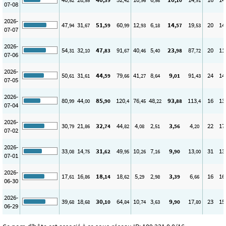
,52
,55
,39
,42
,96
,58
,10
,91
07-08
2026-
47
31
51
60
12
6
14
19
20
14
,94
,67
,59
,99
,93
,18
,57
,53
07-07
2026-
54
32
47
91
40
5
23
87
20
11
,31
,10
,83
,67
,46
,40
,98
,72
07-06
2026-
50
31
44
79
41
8
9
91
24
14
,61
,61
,59
,66
,27
,64
,01
,43
07-05
2026-
80
44
85
120
76
48
93
113
16
13
,99
,00
,90
,4
,45
,22
,88
,4
07-04
2026-
30
21
32
44
4
2
3
4
22
17
,79
,86
,74
,82
,08
,51
,56
,20
07-02
2026-
33
14
31
49
10
7
9
13
31
13
,08
,75
,62
,95
,26
,16
,90
,00
07-01
2026-
17
16
18
18
5
2
3
6
16
16
,61
,86
,14
,62
,29
,98
,39
,66
06-30
2026-
39
18
30
64
10
3
9
17
23
15
,68
,68
,10
,84
,74
,63
,90
,80
06-29