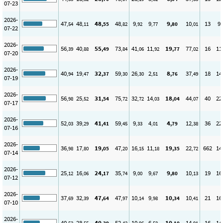
07-23
2026-
47
48
48
48
9
9
9
10
13
9
,54
,11
,55
,82
,92
,77
,80
,01
07-22
2026-
56
40
55
73
41
11
19
77
16
11
,39
,88
,49
,84
,06
,92
,77
,02
07-20
2026-
40
19
32
59
26
2
8
37
18
14
,94
,47
,37
,30
,30
,51
,76
,49
07-19
2026-
56
25
31
75
32
14
18
44
40
22
,98
,52
,54
,72
,72
,03
,04
,07
07-17
2026-
52
39
41
59
9
4
4
12
36
22
,03
,29
,41
,45
,33
,01
,79
,38
07-16
2026-
36
17
19
47
16
11
19
22
662
14
,98
,80
,05
,20
,15
,18
,35
,72
07-14
2026-
25
16
24
35
9
9
9
10
19
16
,12
,06
,17
,74
,00
,67
,80
,13
07-12
2026-
37
32
47
47
10
9
10
10
21
16
,69
,39
,64
,97
,14
,98
,34
,41
07-10
2026-
40
28
40
52
10
6
10
14
16
14