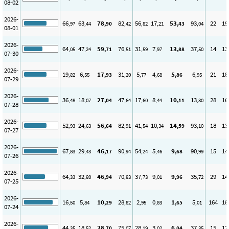
08-02
2026-
66
63
78
82
56
17
53
93
22
19
,97
,44
,90
,42
,82
,21
,43
,04
08-01
2026-
64
47
59
76
31
7
13
37
14
13
,05
,24
,71
,51
,59
,97
,88
,50
07-30
2026-
19
6
17
31
5
4
5
6
21
18
,82
,55
,93
,20
,77
,68
,86
,95
07-29
2026-
36
18
27
47
17
8
10
13
28
16
,48
,07
,04
,64
,60
,44
,11
,30
07-28
2026-
52
24
56
82
41
10
14
93
18
13
,93
,63
,64
,91
,54
,34
,59
,10
07-27
2026-
67
29
46
90
54
5
9
90
15
14
,83
,43
,17
,94
,24
,46
,68
,99
07-26
2026-
64
32
46
70
37
9
9
35
29
14
,33
,80
,94
,83
,73
,01
,96
,72
07-25
2026-
16
5
10
28
2
0
1
5
164
18
,50
,84
,29
,82
,95
,83
,65
,01
07-24
2026-
44
18
28
75
28
3
6
37
15
12
,35
,52
,70
,07
,19
,02
,04
,35