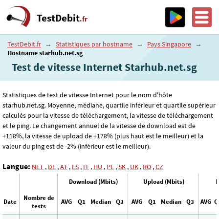
TestDebit
.fr
TestDebit.fr
→
Statistiques par hostname
→
Pays Singapore
→
Hostname starhub.net.sg
Test de vitesse Internet Starhub.net.sg
Statistiques de test de vitesse Internet pour le nom d'hôte
starhub.net.sg. Moyenne, médiane, quartile inférieur et quartile supérieur
calculés pour la vitesse de téléchargement, la vitesse de téléchargement
et le ping. Le changement annuel de la vitesse de download est de
+118%, la vitesse de upload de +178% (plus haut est le meilleur) et la
valeur du ping est de -2% (inférieur est le meilleur).
Langue:
NET
,
DE
,
AT
,
ES
,
IT
,
HU
,
PL
,
SK
,
UK
,
RO
,
CZ
Download (Mbits)
Upload (Mbits)
P
Nombre de
Date
AVG
Q1
Median
Q3
AVG
Q1
Median
Q3
AVG
Q
tests