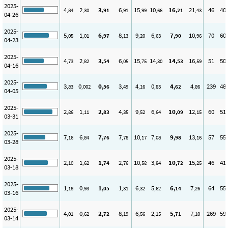
2025-
4
2
3
6
15
10
16
21
46
40
,84
,30
,91
,91
,99
,66
,21
,43
04-26
2025-
5
1
6
8
9
6
7
10
70
60
,05
,01
,97
,13
,20
,63
,90
,96
04-23
2025-
4
2
3
6
15
14
14
16
51
50
,73
,82
,54
,05
,75
,30
,53
,59
04-16
2025-
3
0
0
3
4
0
4
4
239
48
,83
,002
,56
,49
,16
,83
,62
,86
04-05
2025-
2
1
2
4
9
6
10
12
60
51
,86
,11
,83
,35
,52
,64
,09
,15
03-31
2025-
7
6
7
7
10
7
9
13
57
55
,16
,84
,76
,78
,17
,08
,98
,16
03-28
2025-
2
1
1
2
10
3
10
15
46
41
,10
,62
,74
,76
,58
,84
,72
,25
03-18
2025-
1
0
1
1
6
5
6
7
64
55
,18
,93
,05
,31
,32
,62
,14
,26
03-16
2025-
4
0
2
8
6
2
5
7
269
59
,01
,62
,72
,19
,56
,15
,71
,10
03-14