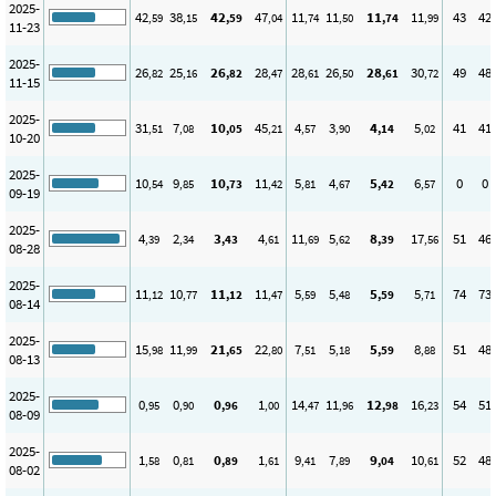
2025-
42
38
42
47
11
11
11
11
43
42
,59
,15
,59
,04
,74
,50
,74
,99
11-23
2025-
26
25
26
28
28
26
28
30
49
48
,82
,16
,82
,47
,61
,50
,61
,72
11-15
2025-
31
7
10
45
4
3
4
5
41
41
,51
,08
,05
,21
,57
,90
,14
,02
10-20
2025-
10
9
10
11
5
4
5
6
0
0
,54
,85
,73
,42
,81
,67
,42
,57
09-19
2025-
4
2
3
4
11
5
8
17
51
46
,39
,34
,43
,61
,69
,62
,39
,56
08-28
2025-
11
10
11
11
5
5
5
5
74
73
,12
,77
,12
,47
,59
,48
,59
,71
08-14
2025-
15
11
21
22
7
5
5
8
51
48
,98
,99
,65
,80
,51
,18
,59
,88
08-13
2025-
0
0
0
1
14
11
12
16
54
51
,95
,90
,96
,00
,47
,96
,98
,23
08-09
2025-
1
0
0
1
9
7
9
10
52
48
,58
,81
,89
,61
,41
,89
,04
,61
08-02