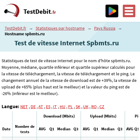
TestDebit
.fr
TestDebit.fr
→
Statistiques par hostname
→
Pays Russia
→
Hostname spbmts.ru
Test de vitesse Internet Spbmts.ru
Statistiques de test de vitesse Internet pour le nom d'hôte spbmts.ru.
Moyenne, médiane, quartile inférieur et quartile supérieur calculés pour
la vitesse de téléchargement, la vitesse de téléchargement et le ping. Le
changement annuel de la vitesse de download est de +39%, la vitesse de
upload de +65% (plus haut est le meilleur) et la valeur du ping est de
-26% (inférieur est le meilleur).
Langue:
NET
,
DE
,
AT
,
ES
,
IT
,
HU
,
PL
,
SK
,
UK
,
RO
,
CZ
Download (Mbits)
Upload (Mbits)
Pi
Nombre de
Date
AVG
Q1
Median
Q3
AVG
Q1
Median
Q3
AVG
Q1
tests