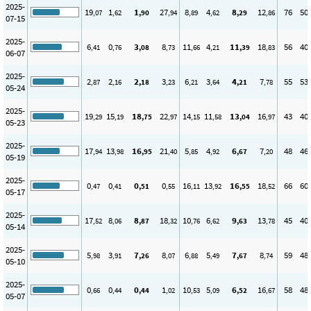
2025-
19
1
1
27
8
4
8
12
76
50
,07
,62
,90
,94
,89
,62
,29
,86
07-15
2025-
6
0
3
8
11
4
11
18
56
40
,41
,76
,08
,73
,66
,21
,39
,83
06-07
2025-
2
2
2
3
6
3
4
7
55
53
,87
,16
,18
,23
,21
,64
,21
,78
05-24
2025-
19
15
18
22
14
11
13
16
43
40
,29
,19
,75
,97
,15
,58
,04
,97
05-23
2025-
17
13
16
21
5
4
6
7
48
46
,94
,98
,95
,40
,85
,92
,67
,20
05-19
2025-
0
0
0
0
16
13
16
18
66
60
,47
,41
,51
,55
,11
,92
,55
,52
05-17
2025-
17
8
8
18
10
6
9
13
45
40
,52
,06
,87
,32
,76
,62
,63
,78
05-14
2025-
5
3
7
8
6
5
7
8
59
48
,98
,91
,26
,07
,88
,49
,67
,74
05-10
2025-
0
0
0
1
10
5
6
16
58
48
,66
,44
,44
,02
,53
,09
,52
,67
05-07