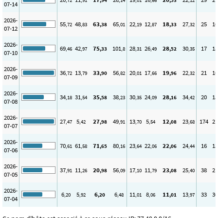
,72
,91
,94
,14
,01
,66
,53
,12
07-14
2026-
55
48
63
65
22
12
18
27
25
16
,72
,83
,38
,01
,19
,87
,33
,32
07-12
2026-
69
42
75
101
28
26
28
30
17
15
,46
,97
,33
,8
,31
,49
,52
,35
07-10
2026-
36
13
33
56
20
17
19
22
21
16
,72
,79
,90
,82
,01
,66
,96
,32
07-09
2026-
34
31
35
38
30
24
28
34
20
15
,18
,54
,58
,23
,35
,09
,16
,42
07-08
2026-
27
5
27
49
13
5
12
23
174
21
,47
,42
,98
,91
,70
,54
,08
,68
07-07
2026-
70
61
71
80
23
22
22
24
16
13
,61
,58
,65
,16
,64
,06
,06
,44
07-06
2026-
37
11
20
56
17
11
23
25
38
21
,91
,26
,98
,09
,10
,79
,08
,40
07-05
2026-
6
5
6
6
11
8
11
13
33
30
,20
,92
,20
,48
,01
,06
,01
,97
07-04