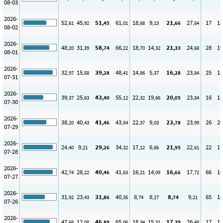
08-03
2026-
52
45
51
61
18
9
21
27
17
13
,61
,92
,45
,01
,88
,13
,66
,54
08-02
2026-
48
31
58
66
18
14
21
24
28
19
,20
,39
,74
,22
,70
,32
,33
,68
08-01
2026-
32
15
39
48
14
5
16
23
25
18
,97
,58
,28
,41
,86
,37
,28
,84
07-31
2026-
39
25
43
55
22
19
20
23
16
13
,37
,63
,40
,12
,32
,66
,05
,84
07-30
2026-
38
40
41
43
22
9
23
23
26
20
,20
,43
,46
,54
,37
,03
,78
,99
07-29
2026-
24
9
29
34
17
6
21
22
22
17
,40
,21
,26
,32
,12
,86
,95
,61
07-28
2026-
42
28
40
41
16
14
16
17
66
16
,74
,22
,46
,63
,21
,09
,66
,72
07-27
2026-
31
23
31
40
8
8
8
9
65
14
,92
,43
,86
,35
,74
,27
,74
,21
07-26
2026-
47
12
46
65
18
15
17
26
17
13
,68
,08
,89
,06
,34
,31
,39
,48