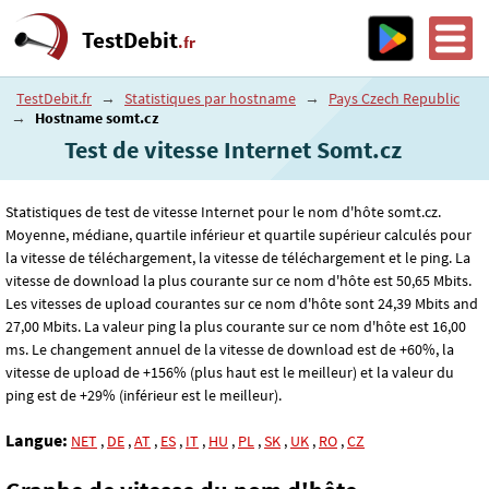
TestDebit
.fr
TestDebit.fr
→
Statistiques par hostname
→
Pays Czech Republic
→
Hostname somt.cz
Test de vitesse Internet Somt.cz
Statistiques de test de vitesse Internet pour le nom d'hôte somt.cz.
Moyenne, médiane, quartile inférieur et quartile supérieur calculés pour
la vitesse de téléchargement, la vitesse de téléchargement et le ping. La
vitesse de download la plus courante sur ce nom d'hôte est 50
,65
Mbits.
Les vitesses de upload courantes sur ce nom d'hôte sont 24
,39
Mbits and
27
,00
Mbits. La valeur ping la plus courante sur ce nom d'hôte est 16
,00
ms. Le changement annuel de la vitesse de download est de +60%, la
vitesse de upload de +156% (plus haut est le meilleur) et la valeur du
ping est de +29% (inférieur est le meilleur).
Langue:
NET
,
DE
,
AT
,
ES
,
IT
,
HU
,
PL
,
SK
,
UK
,
RO
,
CZ