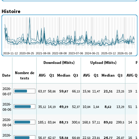
Histoire
Download (Mbits)
Upload (Mbits)
P
Nombre de
Date
AVG
Q1
Median
Q3
AVG
Q1
Median
Q3
AVG
Q
tests
2026-
63
58
59
66
15
11
21
23
19
13
,37
,86
,87
,13
,98
,47
,51
,25
08-07
2026-
35
14
49
52
10
1
8
13
51
18
,12
,19
,19
,37
,84
,64
,62
,29
08-06
2026-
185
83
88
300
168
57
89
299
14
10
,1
,84
,73
,6
,5
,11
,02
,5
08-04
2026-
56
42
58
64
22
23
24
26
16
14
,37
,57
,58
,69
,53
,81
,77
,87