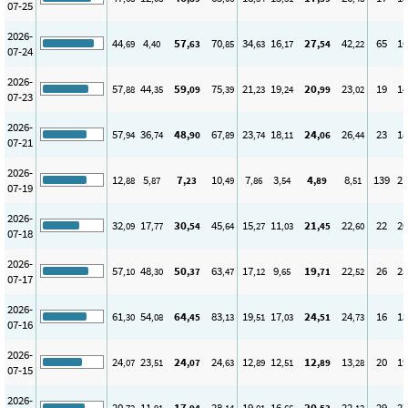
07-25
2026-
44
4
57
70
34
16
27
42
65
16
,69
,40
,63
,85
,63
,17
,54
,22
07-24
2026-
57
44
59
75
21
19
20
23
19
14
,88
,35
,09
,39
,23
,24
,99
,02
07-23
2026-
57
36
48
67
23
18
24
26
23
18
,94
,74
,90
,89
,74
,11
,06
,44
07-21
2026-
12
5
7
10
7
3
4
8
139
21
,88
,87
,23
,49
,86
,54
,89
,51
07-19
2026-
32
17
30
45
15
11
21
22
22
20
,09
,77
,54
,64
,27
,03
,45
,60
07-18
2026-
57
48
50
63
17
9
19
22
26
23
,10
,30
,37
,47
,12
,65
,71
,52
07-17
2026-
61
54
64
83
19
17
24
24
16
13
,30
,08
,45
,13
,51
,03
,51
,73
07-16
2026-
24
23
24
24
12
12
12
13
20
19
,07
,51
,07
,63
,89
,51
,89
,28
07-15
2026-
20
11
17
28
19
16
20
22
29
27