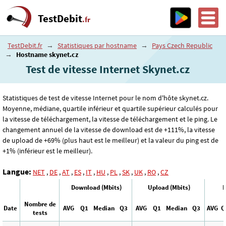
TestDebit
.fr
TestDebit.fr
→
Statistiques par hostname
→
Pays Czech Republic
→
Hostname skynet.cz
Test de vitesse Internet Skynet.cz
Statistiques de test de vitesse Internet pour le nom d'hôte skynet.cz.
Moyenne, médiane, quartile inférieur et quartile supérieur calculés pour
la vitesse de téléchargement, la vitesse de téléchargement et le ping. Le
changement annuel de la vitesse de download est de +111%, la vitesse
de upload de +69% (plus haut est le meilleur) et la valeur du ping est de
+1% (inférieur est le meilleur).
Langue:
NET
,
DE
,
AT
,
ES
,
IT
,
HU
,
PL
,
SK
,
UK
,
RO
,
CZ
Download (Mbits)
Upload (Mbits)
P
Nombre de
Date
AVG
Q1
Median
Q3
AVG
Q1
Median
Q3
AVG
Q
tests