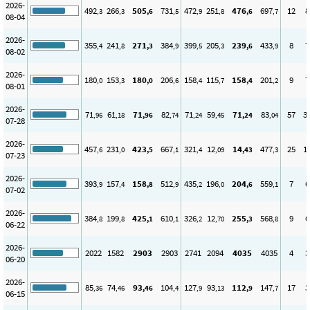
2026-
492
266
505
731
472
251
476
697
12
8
,3
,3
,6
,5
,9
,8
,6
,7
08-04
2026-
355
241
271
384
399
205
239
433
8
7
,4
,8
,3
,9
,5
,3
,6
,9
08-02
2026-
180
153
180
206
158
115
158
201
9
7
,0
,3
,0
,6
,4
,7
,4
,2
08-01
2026-
71
61
71
82
71
59
71
83
57
3
,96
,18
,96
,74
,24
,45
,24
,04
07-28
2026-
457
231
423
667
321
12
14
477
25
1
,6
,0
,5
,1
,4
,09
,43
,3
07-23
2026-
393
157
158
512
435
196
204
559
7
6
,9
,4
,8
,9
,2
,0
,6
,1
07-02
2026-
384
199
425
610
326
12
255
568
9
6
,8
,8
,1
,1
,2
,70
,3
,8
06-22
2026-
2022
1582
2903
2903
2741
2094
4035
4035
4
3
06-20
2026-
85
74
93
104
127
93
112
147
17
3
,36
,46
,46
,4
,9
,13
,9
,7
06-15