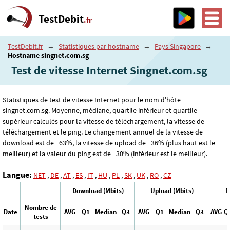
TestDebit
.fr
TestDebit.fr
→
Statistiques par hostname
→
Pays Singapore
→
Hostname singnet.com.sg
Test de vitesse Internet Singnet.com.sg
Statistiques de test de vitesse Internet pour le nom d'hôte
singnet.com.sg. Moyenne, médiane, quartile inférieur et quartile
supérieur calculés pour la vitesse de téléchargement, la vitesse de
téléchargement et le ping. Le changement annuel de la vitesse de
download est de +63%, la vitesse de upload de +36% (plus haut est le
meilleur) et la valeur du ping est de +30% (inférieur est le meilleur).
Langue:
NET
,
DE
,
AT
,
ES
,
IT
,
HU
,
PL
,
SK
,
UK
,
RO
,
CZ
Download (Mbits)
Upload (Mbits)
P
Nombre de
Date
AVG
Q1
Median
Q3
AVG
Q1
Median
Q3
AVG
Q
tests