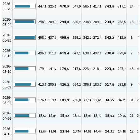
2026-
447
325
470
547
585
417
743
817
24
7
,6
,2
,9
,9
,9
,6
,8
,1
05-29
2026-
294
209
294
380
234
209
234
258
13
1
,8
,5
,8
,2
,2
,8
,2
,5
05-24
2026-
498
437
498
558
342
272
342
412
8
7
,0
,8
,0
,2
,2
,4
,2
,0
05-23
2026-
496
311
419
643
638
492
730
829
7
5
,8
,8
,4
,1
,3
,8
,0
,6
05-16
2026-
179
141
179
217
223
218
223
227
43
4
,6
,7
,6
,6
,3
,9
,3
,7
05-10
2026-
413
200
426
664
396
103
517
593
9
7
,7
,6
,2
,2
,3
,0
,8
,5
05-09
2026-
176
119
181
236
73
32
34
94
31
2
,1
,1
,9
,0
,14
,68
,55
,31
05-02
2026-
15
12
15
18
18
18
18
19
21
2
,52
,84
,52
,21
,93
,70
,93
,16
04-26
2026-
12
11
12
13
14
14
14
14
12
1
,84
,93
,84
,74
,51
,44
,51
,58
04-16